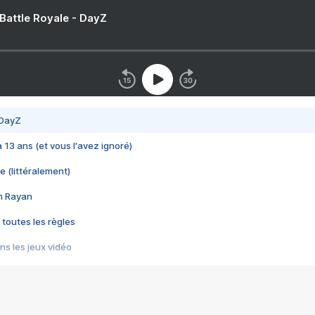
 Battle Royale - DayZ
 DayZ
 a 13 ans (et vous l'avez ignoré)
e (littéralement)
im Rayan
 toutes les règles
s les jeux vidéo
us choquant de Rockstar ? - Le scandale BULLY
e plus moche de Steam