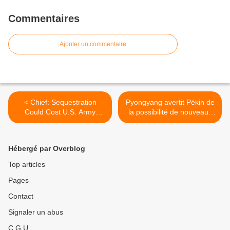
Commentaires
Ajouter un commentaire
< Chief: Sequestration
Pyongyang avertit Pékin de
Could Cost U.S. Army
la possibilité de nouveaux
200,000 Soldiers
essais nucléaires >
Hébergé par Overblog
Top articles
Pages
Contact
Signaler un abus
C.G.U.