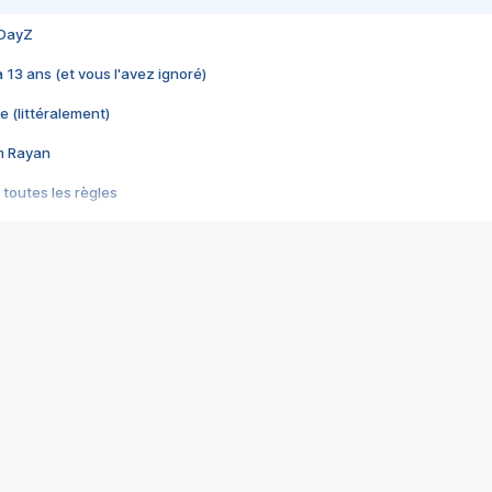
 DayZ
 a 13 ans (et vous l'avez ignoré)
e (littéralement)
im Rayan
 toutes les règles
s les jeux vidéo
us choquant de Rockstar ? - Le scandale BULLY
e plus moche de Steam
du RÊVE tourne au CAUCHEMAR
pendant 8 heures
it… à tort
umiliés par un jeu vidéo