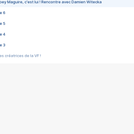
bey Maguire, c'est lui ! Rencontre avec Damien Witecka
e 6
e 5
e 4
e 3
s créatrices de la VF !
e 2
e 1
e Mektoub My Love arrive enfin ! Rencontre avec Shaïn Boumedine et Sal
i : après Toni en famille
elle réalise le bouleversant Dites lui que je l'aime
ais ! Rencontre autour de Vie privée de Rebecca Zlotowski
 de Marguerite, Grave... Rencontre avec Ella Rumpf