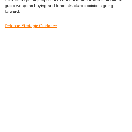
Click through the jump to read the document that is intended to
guide weapons buying and force structure decisions going
forward:
Defense Strategic Guidance