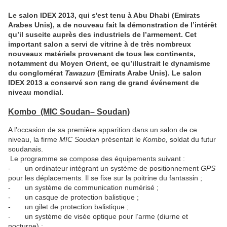
Le salon IDEX 2013, qui s'est tenu à Abu Dhabi (Emirats
Arabes Unis), a de nouveau fait la démonstration de l’intérêt
qu’il suscite auprès des industriels de l’armement. Cet
important salon a servi de vitrine à de très nombreux
nouveaux matériels provenant de tous les continents,
notamment du Moyen Orient, ce qu’illustrait le dynamisme
du conglomérat
Tawazun
(Emirats Arabe Unis). Le salon
IDEX 2013 a conservé son rang de grand événement de
niveau mondial.
Kombo (MIC Soudan
– Soudan)
A l’occasion de sa première apparition dans un salon de ce
niveau, la firme
MIC Soudan
présentait le
Kombo,
soldat du futur
soudanais.
Le programme se compose des équipements suivant :
- un ordinateur intégrant un système de positionnement
GPS
pour les déplacements. Il se fixe sur la poitrine du fantassin ;
- un système de communication numérisé ;
- un casque de protection balistique ;
- un gilet de protection balistique ;
- un système de visée optique pour l’arme (diurne et
nocturne) ;