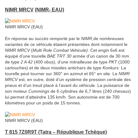
NIMR MRCV
(NIMR- EAU)
NIMR MRCV (EAU)
En réponse au succès remporté par le
NIMR,
de nombreuses
variantes de ce véhicule étaient présentées dont notamment le
NIMR MRCV
(
Multi Role Combat Vehicule)
. Cet engin 6x6 est
équipé d’une tourelle
BAE TRT 30
armée d’un canon de 30 mm
de type
2 A 42
(400 obus), d’une mitrailleuse de type
PKT
(1000
cartouches) et de deux missiles antichars de type
Konkurs
. La
tourelle peut tourner sur 360° en azimut et 65° en site. Le
NIMR
MRCV
est, en outre, doté d’un système de pression centrale des
pneus et d’un treuil placé à l’avant du véhicule. La puissance de
son moteur
Cummings
de 6 cylindres de 6,7 litres (240 chevaux)
lui permet d’atteindre 135 km/h. Son autonomie est de 700
kilomètres pour un poids de 15 tonnes.
NIMR MRCV (EAU)
T 815 7Z0R9T
(Tatra – République Tchèque)