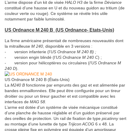
L’arme dispose d’un kit de visée
HALO H3
de la firme
Déviance
constitué d’une hausse en U et du nouveau guidon au tritium (de
couleur verte ou rouge). Ce système se révèle très utile
notamment par faible luminosité.
US Ordnance M 240 B (US Ordnance
- Etats-Unis)
La firme américaine présentait de nombreuses nouveautés dont
la mitrailleuse
M 240
, disponible en 3 versions :
- version infanterie (l’
US Ordnance M 240 B) ;
- version engin blindé (l
’US Ordnance M 240 C
) ;
- version pour hélicoptères ou circulaires (
l’US Ordnance M
240 D
).
US Ordnance M 240 B (États-Unis)
La
M
240 B
fonctionne par emprunts des gaz et est alimentée par
bandes enmaillonnées. Elle peut être configurée pour un tireur
droitier ou pour un tireur gaucher et est compatible avec les
interfaces de
MAG 58.
L’arme est dotée d’un système de visée mécanique constitué
d’une planche de hausse réglable et d’un guidon préservé par
des oreilles de protection. Un rail de fixation de type
picatinny
sert
au montage d’une lunette de type
Trijicon ACOG
6 x 48. La
crosse pleine fixe en polymère est équipée d’un amortisseur