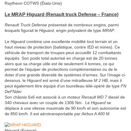
Raytheon COTWS (États-Unis)
Le MRAP Higuard (Renault truck Defense – France)
Renault Truck Defense
présentait de nombreux engins, parmi
lesquels figurait le
Higuard
, engin polyvalent de type
MRAP
.
Le
Higuard
combine une excellente mobilité tout terrain et un
haut niveau de protection (balistique, contre
IED
et mines). Ce
véhicule de transport de troupes peut accueillir 12 combattants
équipés. Son poids total autorisé en charge est de 20 tonnes
alors que sa charge utile est de seulement 4 tonnes, ce qui
permet de l’équiper de protections complémentaires ou de le
doter d’une grande diversité de systèmes d’armes. Sur l’image ci-
dessous, le
Higuard
est armé d’une mitrailleuse
M 2 HB
, mais il
peut également être équipé d’un tourelleau télé-opéré de type
FN
DeFNder
.
Son châssis 6x6 est associé à un moteur
Renault MD 7
diesel de
340 chevaux avec un couple de 1306 Nm. Le
Higuard
se
déplace à une vitesse maximale de 90 km/h et son autonomie est
de 850 km/h. Il est aérotransportable par
Airbus A 400 M.
Higuard (France)