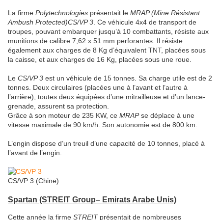
La firme
Polytechnologies
présentait le
MRAP (Mine Résistant
Ambush Protected)
CS/VP 3
. Ce véhicule 4x4 de transport de
troupes, pouvant embarquer jusqu’à 10 combattants, résiste aux
munitions de calibre 7,62 x 51 mm perforantes. Il résiste
également aux charges de 8 Kg d’équivalent TNT, placées sous
la caisse, et aux charges de 16 Kg, placées sous une roue.
Le
CS/VP 3
est un véhicule de 15 tonnes. Sa charge utile est de 2
tonnes. Deux circulaires (placées une à l’avant et l’autre à
l’arrière), toutes deux équipées d’une mitrailleuse et d’un lance-
grenade, assurent sa protection.
Grâce à son moteur de 235 KW, ce
MRAP
se déplace à une
vitesse maximale de 90 km/h. Son autonomie est de 800 km.
L’engin dispose d’un treuil d’une capacité de 10 tonnes, placé à
l’avant de l’engin.
CS/VP 3 (Chine)
Spartan (STREIT Group
– Emirats Arabe Unis)
Cette année la firme
STREIT
présentait de nombreuses