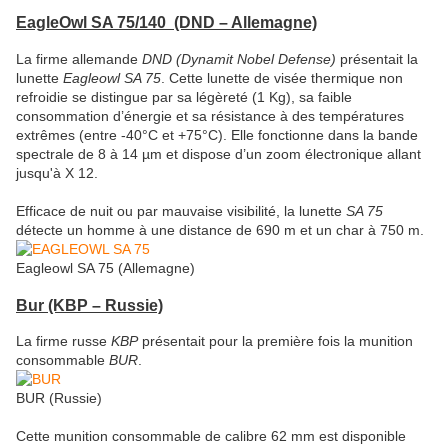
EagleOwl SA 75/140
(DND – Allemagne)
La firme allemande
DND (Dynamit Nobel Defense)
présentait la
lunette
Eagleowl SA 75
. Cette lunette de visée thermique non
refroidie se distingue par sa légèreté (1 Kg), sa faible
consommation d’énergie et sa résistance à des températures
extrêmes (entre -40°C et +75°C). Elle fonctionne dans la bande
spectrale de 8 à 14 µm et dispose d’un zoom électronique allant
jusqu'à X 12.
Efficace de nuit ou par mauvaise visibilité, la lunette
SA 75
détecte un homme à une distance de 690 m et un char à 750 m.
Eagleowl SA 75 (Allemagne)
Bur (KBP
– Russie)
La firme russe
KBP
présentait pour la première fois la munition
consommable
BUR
.
BUR (Russie)
Cette munition consommable de calibre 62 mm est disponible