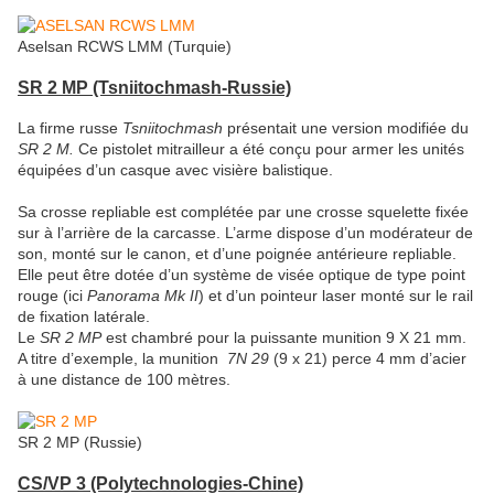
Aselsan RCWS LMM (Turquie)
SR 2 MP (Tsniitochmash
-Russie)
La firme russe
Tsniitochmash
présentait une version modifiée du
SR 2 M.
Ce
pistolet mitrailleur a été conçu pour armer les unités
équipées d’un casque avec visière balistique.
Sa crosse repliable est complétée par une crosse squelette fixée
sur à l’arrière de la carcasse. L’arme dispose d’un modérateur de
son, monté sur le canon, et d’une poignée antérieure repliable.
Elle peut être dotée d’un système de visée optique de type point
rouge (ici
Panorama Mk II
) et d’un pointeur laser monté sur le rail
de fixation latérale.
Le
SR 2 MP
est chambré pour la puissante munition 9 X 21 mm.
A titre d’exemple, la munition
7N 29
(9 x 21) perce 4 mm d’acier
à une distance de 100 mètres.
SR 2 MP (Russie)
CS/VP 3 (Polytechnologies
-Chine)