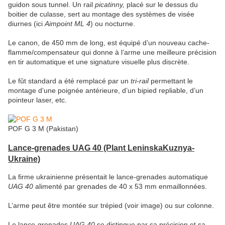
guidon sous tunnel. Un rail
picatinny,
placé sur le dessus du
boitier de culasse, sert au montage des systèmes de visée
diurnes (ici
Aimpoint ML 4
) ou nocturne.
Le canon, de 450 mm de long, est équipé d’un nouveau cache-
flamme/compensateur qui donne à l’arme une meilleure précision
en tir automatique et une signature visuelle plus discrète.
Le fût standard a été remplacé par un
tri-rail
permettant le
montage d’une poignée antérieure, d’un bipied repliable, d’un
pointeur laser, etc.
POF G 3 M (Pakistan)
Lance-grenades UAG 40 (Plant LeninskaKuznya-
Ukraine)
La firme ukrainienne présentait le lance-grenades automatique
UAG 40
alimenté par grenades de 40 x 53 mm enmaillonnées.
L’arme peut être montée sur trépied (voir image) ou sur colonne.
Le lance-grenades
UAG 40
se distingue par sa précision et sa