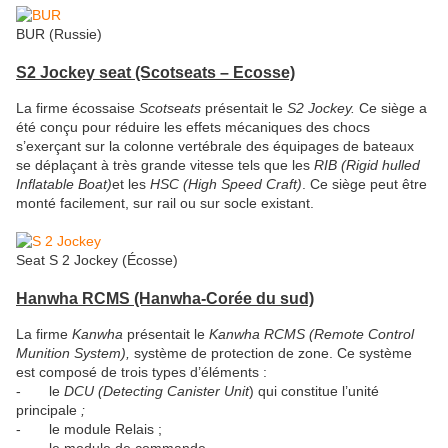
BUR (Russie)
S2 Jockey seat
(Scotseats – Ecosse)
La firme écossaise
Scotseats
présentait le
S2 Jockey.
Ce siège a
été conçu pour réduire les effets mécaniques des chocs
s’exerçant sur la colonne vertébrale des équipages de bateaux
se déplaçant à très grande vitesse tels que les
RIB (Rigid hulled
Inflatable Boat)
et les
HSC (High Speed Craft)
. Ce siège peut être
monté facilement, sur rail ou sur socle existant.
Seat S 2 Jockey (Écosse)
Hanwha RCMS (Hanwha-
Corée du sud)
La firme
Kanwha
présentait le
Kanwha RCMS (Remote Control
Munition System),
système de protection de zone. Ce système
est composé de trois types d’éléments :
- le
DCU (Detecting Canister Unit
) qui constitue l’unité
principale
;
- le module Relais ;
- le module de commande.