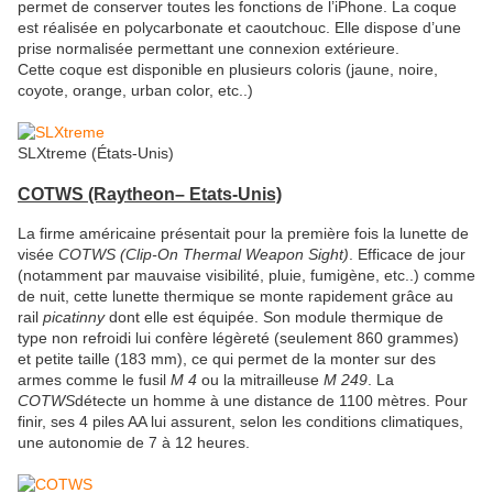
permet de conserver toutes les fonctions de l’iPhone. La coque
est réalisée en polycarbonate et caoutchouc. Elle dispose d’une
prise normalisée permettant une connexion extérieure.
Cette coque est disponible en plusieurs coloris (jaune, noire,
coyote, orange, urban color, etc..)
SLXtreme (États-Unis)
COTWS (Raytheon
– Etats-Unis)
La firme américaine présentait pour la première fois la lunette de
visée
COTWS (Clip-On Thermal Weapon Sight)
. Efficace de jour
(notamment par mauvaise visibilité, pluie, fumigène, etc..) comme
de nuit, cette lunette thermique se monte rapidement grâce au
rail
picatinny
dont elle est équipée. Son module thermique de
type non refroidi lui confère légèreté (seulement 860 grammes)
et petite taille (183 mm), ce qui permet de la monter sur des
armes comme le fusil
M 4
ou la mitrailleuse
M 249
. La
COTWS
détecte un homme à une distance de 1100 mètres. Pour
finir, ses 4 piles AA lui assurent, selon les conditions climatiques,
une autonomie de 7 à 12 heures.