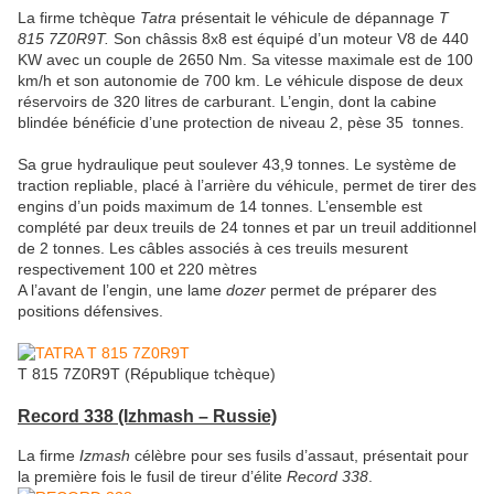
La firme tchèque
Tatra
présentait le véhicule de dépannage
T
815 7Z0R9T.
Son châssis 8x8 est équipé d’un moteur V8 de 440
KW avec un couple de 2650 Nm. Sa vitesse maximale est de 100
km/h et son autonomie de 700 km. Le véhicule dispose de deux
réservoirs de 320 litres de carburant. L’engin, dont la cabine
blindée bénéficie d’une protection de niveau 2, pèse 35 tonnes.
Sa grue hydraulique peut soulever 43,9 tonnes. Le système de
traction repliable, placé à l’arrière du véhicule, permet de tirer des
engins d’un poids maximum de 14 tonnes. L’ensemble est
complété par deux treuils de 24 tonnes et par un treuil additionnel
de 2 tonnes. Les câbles associés à ces treuils mesurent
respectivement 100 et 220 mètres
A l’avant de l’engin, une lame
dozer
permet de préparer des
positions défensives.
T 815 7Z0R9T (République tchèque)
Record 338
(Izhmash – Russie)
La firme
Izmash
célèbre pour ses fusils d’assaut, présentait pour
la première fois le fusil de tireur d’élite
Record 338
.