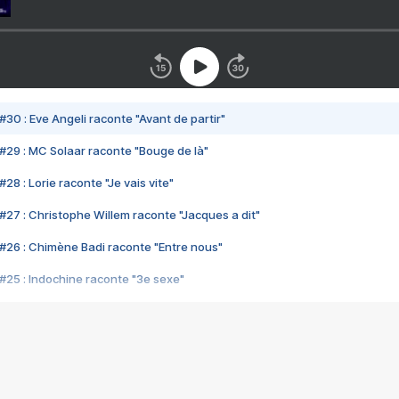
#30 : Eve Angeli raconte "Avant de partir"
#29 : MC Solaar raconte "Bouge de là"
28 : Lorie raconte "Je vais vite"
#27 : Christophe Willem raconte "Jacques a dit"
#26 : Chimène Badi raconte "Entre nous"
#25 : Indochine raconte "3e sexe"
#24 : Zaho raconte "C'est chelou"
#23 : Patrick Bruel raconte "Au café des délices"
#22 : Kyo raconte "Le chemin"