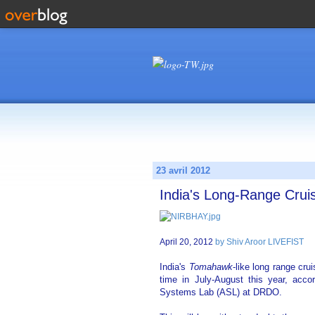
23 avril 2012
India's Long-Range Crui
April 20, 2012
by Shiv Aroor LIVEFIST
India's
Tomahawk
-like long range cru
time in July-August this year, acco
Systems Lab (ASL) at DRDO.