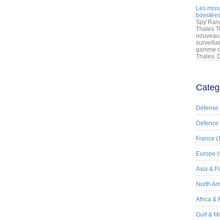
Les miss
boostées
Spy’Rang
Thales T
nouveau 
surveilla
gamme de
Thales. D
Categ
Défense
Defence
France
(
Europe
(
Asia & Pa
North Am
Africa &
Gulf & M