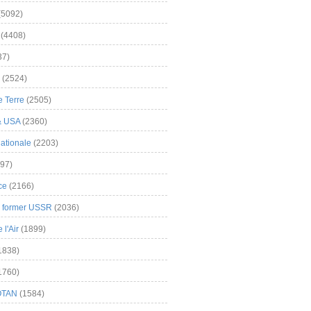
(5092)
(4408)
37)
(2524)
 Terre
(2505)
& USA
(2360)
ationale
(2203)
97)
ce
(2166)
& former USSR
(2036)
l'Air
(1899)
1838)
1760)
OTAN
(1584)