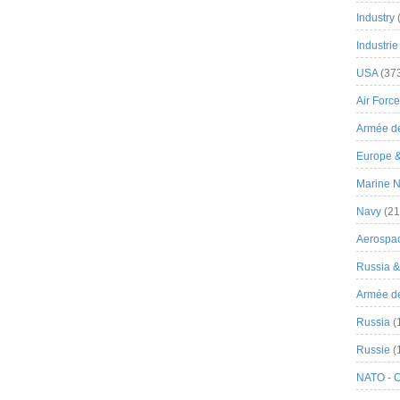
Industry
Industrie
USA
(37
Air Force
Armée de
Europe 
Marine N
Navy
(21
Aerospa
Russia 
Armée de 
Russia
(
Russie
(
NATO - 