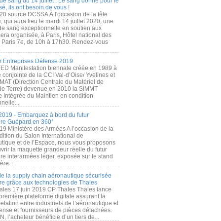
de sang du 14 juillet : Le sang donné pour le
é, ils ont besoin de vous !
20 source DCSSA À l'occasion de la fête
, qui aura lieu le mardi 14 juillet 2020, une
 de sang exceptionnelle en soutien aux
era organisée, à Paris, Hôtel national des
s Paris 7e, de 10h à 17h30. Rendez-vous
.
 Entreprises Défense 2019
FED Manifestation biennale créée en 1989 à
ive conjointe de la CCI Val-d’Oise/ Yvelines et
MAT (Direction Centrale du Matériel de
de Terre) devenue en 2010 la SIMMT
e Intégrée du Maintien en condition
nelle...
2019 - Embarquez à bord du futur
ère Guépard en 360°
19 Ministère des Armées A l’occasion de la
ition du Salon International de
utique et de l’Espace, nous vous proposons
rir la maquette grandeur réelle du futur
ère interarmées léger, exposée sur le stand
ère...
 de la supply chain aéronautique sécurisée
re grâce aux technologies de Thales
ales 17 juin 2019 CP Thales Thales lance
première plateforme digitale assurant la
elation entre industriels de l’aéronautique et
fense et fournisseurs de pièces détachées.
, l’acheteur bénéficie d’un tiers de...