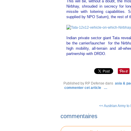
This will be, without a doubt, the mos
Nirbhay, shrouded in secrecy for lo
missile with loitering capabilities
supplied by NPO Saturn), the rest of t
Indian private sector giant Tata revea
be the carrier/launcher for the Nirb
high mobility, all-terrain and all-wh
partnership with DRDO
.
Published by RP Defense
dans
asia & pac
commenter cet article
…
<< Austrian Army to 
commentaires