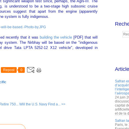
t significant weapon test since, perhaps, the Agni-III. The
ng, is understood to be a two-stage high subsonic cruise
. Sources suggest that apart from the engine (apparently
he system is fully indigenous.
Reche
led recently that it was
building the vehicle
[PDF] that will
hay system. The Nirbhay will be based on the "
indigenous
eel
drive Tata LPTA 5252-12 X12 vehicle", developed in
Articl
Repost
0
Safran e
ific
d’acquéri
l’intelli
l’aérospa
24 juin 
discussi
Retire 750...
Will the U.S. Navy Find a... >>
capital d
artificie
et de la 
Safran l
Paris, le
Eurosato