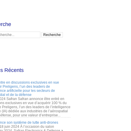
rche
es Récents
ntre en discussions exclusives en vue
r Preligens, l’un des leaders de
gence artificielle pour les secteurs de
tial et de la défense
2024 Safran Safran annonce être entré en
ons exclusives en vue d’acquérir 100 % du
e Preligens, l’un des leaders de l’intelligence
lle (IA) dédiée aux industries de l’aérospatial
défense, pour une valeur d’entreprise...
ance son système de lutte anti-drones
 18 juin 2024 À l’occasion du salon
ry 2024, Safran Electronics & Defense a