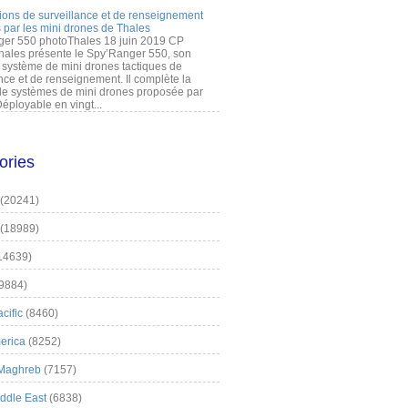
ions de surveillance et de renseignement
 par les mini drones de Thales
er 550 photoThales 18 juin 2019 CP
hales présente le Spy’Ranger 550, son
système de mini drones tactiques de
nce et de renseignement. Il complète la
 systèmes de mini drones proposée par
éployable en vingt...
ories
(20241)
(18989)
14639)
9884)
cific
(8460)
erica
(8252)
 Maghreb
(7157)
iddle East
(6838)