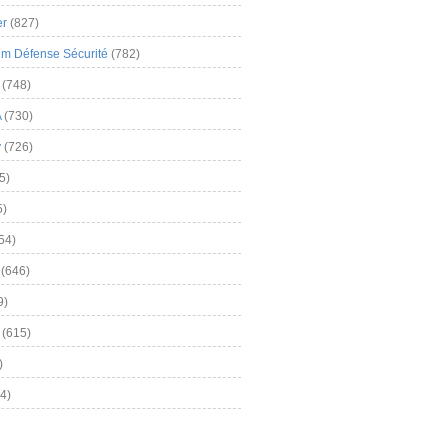
er
(827)
m Défense Sécurité
(782)
(748)
A
(730)
y
(726)
5)
5)
54)
(646)
9)
(615)
)
4)