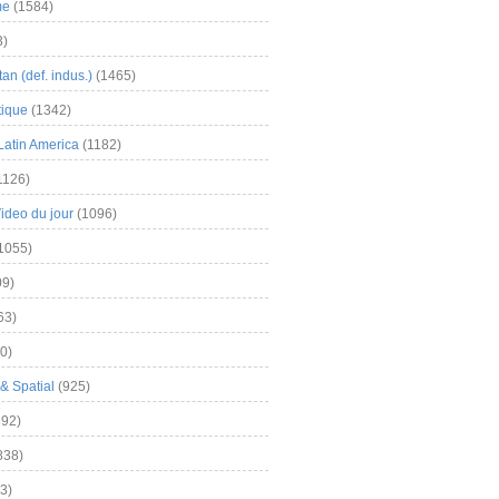
me
(1584)
3)
an (def. indus.)
(1465)
tique
(1342)
Latin America
(1182)
1126)
Video du jour
(1096)
1055)
9)
63)
0)
& Spatial
(925)
92)
838)
3)