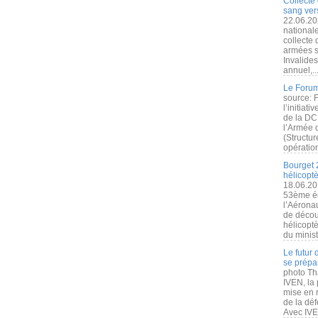
Collecte 
sang vers
22.06.20
nationale
collecte
armées s
Invalide
annuel,..
Le Forum
source: 
l’initiat
de la DC
l’Armée 
(Structur
opération
Bourget 
hélicopt
18.06.20
53ème éd
l’Aérona
de découv
hélicopt
du minist
Le futur
se prépa
photo Th
IVEN, la 
mise en r
de la dé
Avec IVEN