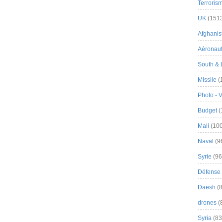
Terroris
UK
(151
Afghanist
Aéronau
South & 
Missile
(
Photo - 
Budget
(
Mali
(100
Naval
(9
Syrie
(96
Défense 
Daesh
(8
drones
(
Syria
(83