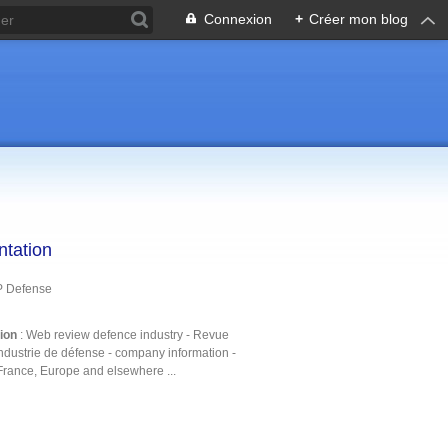
Connexion
+
Créer mon blog
ntation
P Defense
tion
: Web review defence industry - Revue
ndustrie de défense - company information -
France, Europe and elsewhere ...