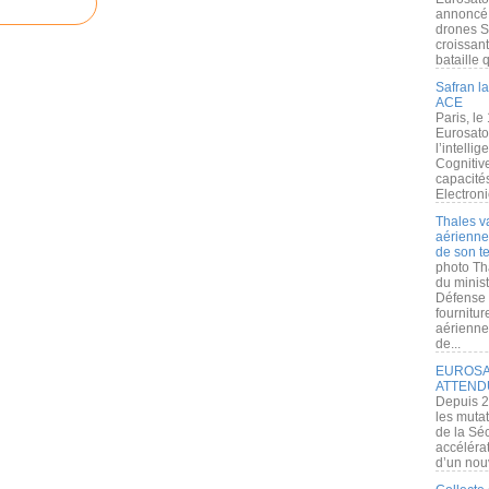
annoncé l
drones S
croissan
bataille q
Safran la
ACE
Paris, le
Eurosato
l’intelli
Cognitive
capacité
Electroni
Thales v
aérienne 
de son te
photo Th
du minist
Défense 
fournitu
aérienne
de...
EUROSAT
ATTEND
Depuis 2
les muta
de la Sé
accélérat
d’un nouv