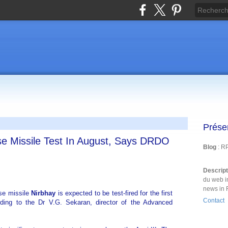
Prése
se Missile Test In August, Says DRDO
Blog
: R
Descrip
du web i
news in 
ise missile
Nirbhay
is expected to be test-fired for the first
Contact
rding to the Dr V.G. Sekaran, director of the Advanced