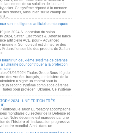
e lancement de sa solution de lutte anti-
kyjacker. Ce système répond à la menace
te des drones, aussi bien sur le champ de
u’à...
nce son intelligence artificielle embarquée
 19 juin 2024 À l’occasion du salon
ry 2024, Safran Electronics & Defense lance
gence artificielle ACE, pour « Advanced
 Engine ». Son objectif est d’intégrer des
s IA dans l’ensemble des produits de Safran
cs...
a fournir un deuxième système de défense
à l’Ukraine pour contribuer à la protection
rritoire
ales 07/06/2024 Thales Group Sous l’égide
ère des Armées français, le ministère de la
ukrainien a signé un contrat pour la
re d’un second système complet de défense
 Thales pour protéger l’Ukraine. Ce système
ORY 2024 : UNE ÉDITION TRÈS
UE
7 éditions, le salon Eurosatory accompagne
tions mondiales du secteur de la Défense et
curité. Notre décennie est marquée par une
ion de l’histoire et l’instauration progressive
el ordre mondial. Ainsi, dans un...