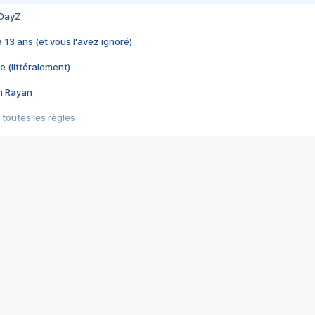
 DayZ
 a 13 ans (et vous l'avez ignoré)
e (littéralement)
im Rayan
 toutes les règles
s les jeux vidéo
us choquant de Rockstar ? - Le scandale BULLY
e plus moche de Steam
du RÊVE tourne au CAUCHEMAR
pendant 8 heures
it… à tort
umiliés par un jeu vidéo