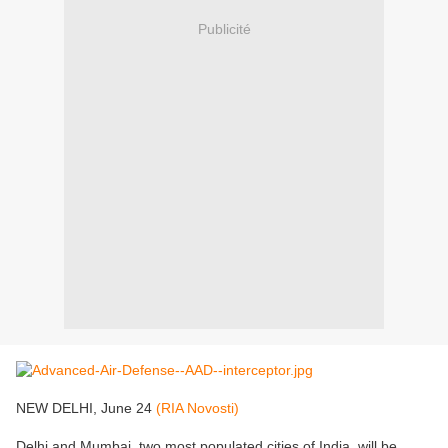
Publicité
NEW DELHI, June 24
(RIA Novosti)
Delhi and Mumbai, two most populated cities of India, will be