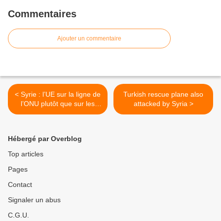
Commentaires
Ajouter un commentaire
< Syrie : l’UE sur la ligne de
Turkish rescue plane also
l’ONU plutôt que sur les
attacked by Syria >
USA. Projet de renforcer
l’embargo sur les armes
Hébergé par Overblog
Top articles
Pages
Contact
Signaler un abus
C.G.U.