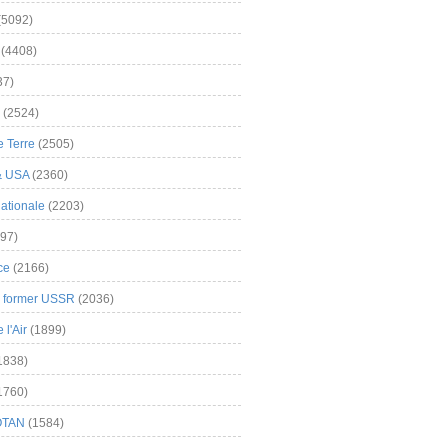
(5092)
(4408)
37)
(2524)
 Terre
(2505)
& USA
(2360)
ationale
(2203)
97)
ce
(2166)
& former USSR
(2036)
l'Air
(1899)
1838)
1760)
OTAN
(1584)