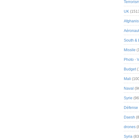
Terroris
UK
(151
Afghanist
Aéronau
South & 
Missile
(
Photo - 
Budget
(
Mali
(100
Naval
(9
Syrie
(96
Défense 
Daesh
(8
drones
(
Syria
(83