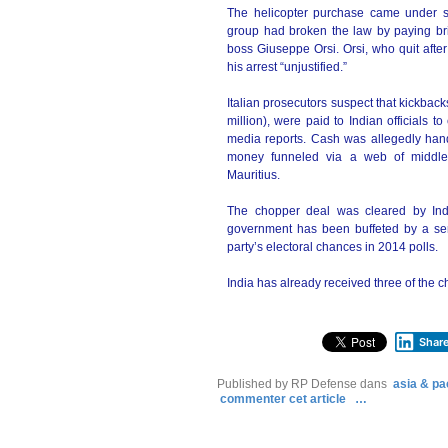
The helicopter purchase came under scru
group had broken the law by paying brib
boss Giuseppe Orsi. Orsi, who quit afte
his arrest “unjustified.”
Italian prosecutors suspect that kickback
million), were paid to Indian officials 
media reports. Cash was allegedly hande
money funneled via a web of middle
Mauritius.
The chopper deal was cleared by In
government has been buffeted by a seri
party’s electoral chances in 2014 polls.
India has already received three of the c
Shar
Published by RP Defense
dans
asia & pac
commenter cet article
…