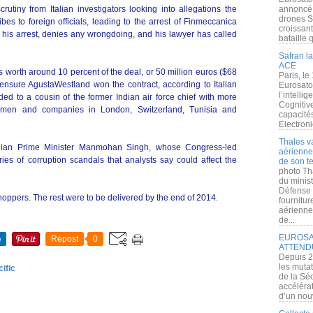
tiny from Italian investigators looking into allegations the
annoncé l
drones S
es to foreign officials, leading to the arrest of Finmeccanica
croissan
r his arrest, denies any wrongdoing, and his lawyer has called
bataille q
Safran la
ACE
s worth around 10 percent of the deal, or 50 million euros ($68
Paris, le
to ensure AgustaWestland won the contract, according to Italian
Eurosato
l’intelli
d to a cousin of the former Indian air force chief with more
Cognitive
men and companies in London, Switzerland, Tunisia and
capacité
Electroni
Thales v
dian Prime Minister Manmohan Singh, whose Congress-led
aérienne 
es of corruption scandals that analysts say could affect the
de son te
photo Th
du minist
Défense 
hoppers. The rest were to be delivered by the end of 2014.
fournitu
aérienne
de...
EUROSAT
e
Repost
0
ATTEND
Depuis 2
les muta
ific
de la Sé
accélérat
d’un nouv