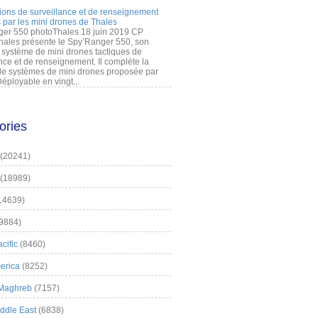
ions de surveillance et de renseignement
 par les mini drones de Thales
er 550 photoThales 18 juin 2019 CP
hales présente le Spy’Ranger 550, son
système de mini drones tactiques de
nce et de renseignement. Il complète la
 systèmes de mini drones proposée par
éployable en vingt...
ories
(20241)
(18989)
14639)
9884)
cific
(8460)
erica
(8252)
 Maghreb
(7157)
iddle East
(6838)