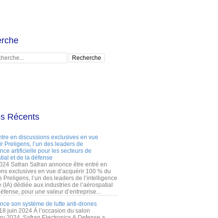
rche
es Récents
ntre en discussions exclusives en vue
r Preligens, l’un des leaders de
gence artificielle pour les secteurs de
tial et de la défense
2024 Safran Safran annonce être entré en
ons exclusives en vue d’acquérir 100 % du
e Preligens, l’un des leaders de l’intelligence
lle (IA) dédiée aux industries de l’aérospatial
défense, pour une valeur d’entreprise...
ance son système de lutte anti-drones
 18 juin 2024 À l’occasion du salon
ry 2024, Safran Electronics & Defense a