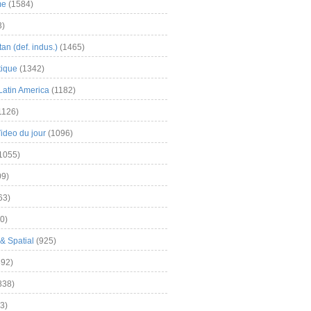
me
(1584)
3)
an (def. indus.)
(1465)
tique
(1342)
Latin America
(1182)
1126)
Video du jour
(1096)
1055)
9)
63)
0)
& Spatial
(925)
92)
838)
3)