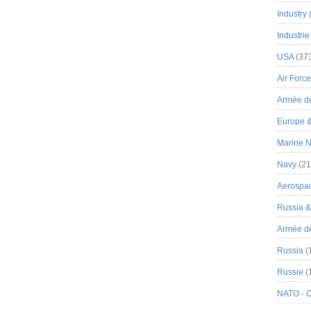
Industry
Industrie
USA
(37
Air Force
Armée de
Europe 
Marine N
Navy
(21
Aerospa
Russia 
Armée de 
Russia
(
Russie
(
NATO - 