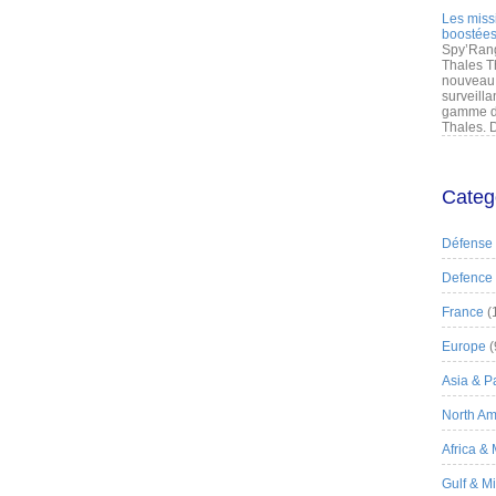
Les miss
boostées
Spy’Rang
Thales T
nouveau 
surveilla
gamme de
Thales. D
Categ
Défense
Defence
France
(
Europe
(
Asia & Pa
North Am
Africa &
Gulf & M