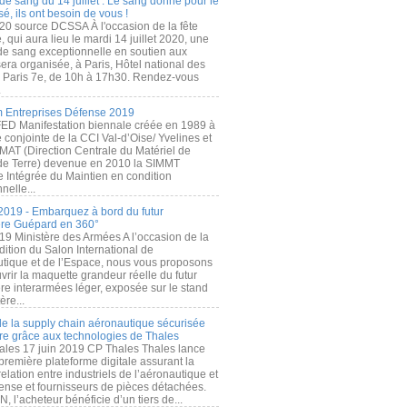
de sang du 14 juillet : Le sang donné pour le
é, ils ont besoin de vous !
20 source DCSSA À l'occasion de la fête
, qui aura lieu le mardi 14 juillet 2020, une
 de sang exceptionnelle en soutien aux
era organisée, à Paris, Hôtel national des
s Paris 7e, de 10h à 17h30. Rendez-vous
.
 Entreprises Défense 2019
FED Manifestation biennale créée en 1989 à
ive conjointe de la CCI Val-d’Oise/ Yvelines et
MAT (Direction Centrale du Matériel de
de Terre) devenue en 2010 la SIMMT
e Intégrée du Maintien en condition
nelle...
2019 - Embarquez à bord du futur
ère Guépard en 360°
19 Ministère des Armées A l’occasion de la
ition du Salon International de
utique et de l’Espace, nous vous proposons
rir la maquette grandeur réelle du futur
ère interarmées léger, exposée sur le stand
ère...
 de la supply chain aéronautique sécurisée
re grâce aux technologies de Thales
ales 17 juin 2019 CP Thales Thales lance
première plateforme digitale assurant la
elation entre industriels de l’aéronautique et
fense et fournisseurs de pièces détachées.
, l’acheteur bénéficie d’un tiers de...