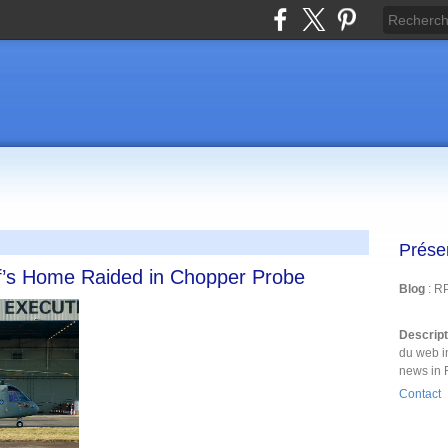
Prése
ef’s Home Raided in Chopper Probe
Blog
: R
Descrip
du web i
news in 
Contact