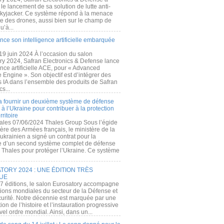
e lancement de sa solution de lutte anti-
kyjacker. Ce système répond à la menace
te des drones, aussi bien sur le champ de
u’à...
nce son intelligence artificielle embarquée
 19 juin 2024 À l’occasion du salon
ry 2024, Safran Electronics & Defense lance
gence artificielle ACE, pour « Advanced
 Engine ». Son objectif est d’intégrer des
s IA dans l’ensemble des produits de Safran
cs...
a fournir un deuxième système de défense
à l’Ukraine pour contribuer à la protection
rritoire
ales 07/06/2024 Thales Group Sous l’égide
ère des Armées français, le ministère de la
ukrainien a signé un contrat pour la
re d’un second système complet de défense
 Thales pour protéger l’Ukraine. Ce système
ORY 2024 : UNE ÉDITION TRÈS
UE
7 éditions, le salon Eurosatory accompagne
tions mondiales du secteur de la Défense et
curité. Notre décennie est marquée par une
ion de l’histoire et l’instauration progressive
el ordre mondial. Ainsi, dans un...