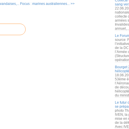
Collecte 
wandaises,...
Focus : marines australiennes... >>
sang vers
22.06.20
nationale
collecte
armées s
Invalide
annuel,..
Le Forum
source: 
l’initiat
de la DC
l’Armée 
(Structur
opération
Bourget 
hélicopt
18.06.20
53ème éd
l’Aérona
de découv
hélicopt
du minist
Le futur
se prépa
photo Th
IVEN, la 
mise en r
de la dé
Avec IVEN