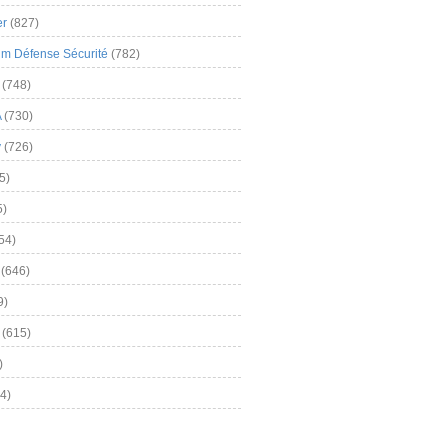
er
(827)
m Défense Sécurité
(782)
(748)
A
(730)
y
(726)
5)
5)
54)
(646)
9)
(615)
)
4)