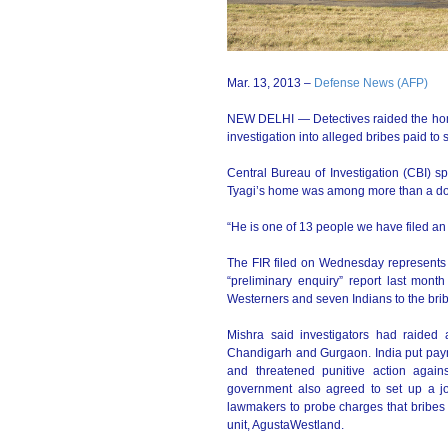
Mar. 13, 2013 –
Defense News (AFP)
NEW DELHI — Detectives raided the home 
investigation into alleged bribes paid to 
Central Bureau of Investigation (CBI) s
Tyagi’s home was among more than a doz
“He is one of 13 people we have filed an 
The FIR filed on Wednesday represents the
“preliminary enquiry” report last month
Westerners and seven Indians to the brib
Mishra said investigators had raided a
Chandigarh and Gurgaon. India put paym
and threatened punitive action agai
government also agreed to set up a jo
lawmakers to probe charges that bribes 
unit, AgustaWestland.