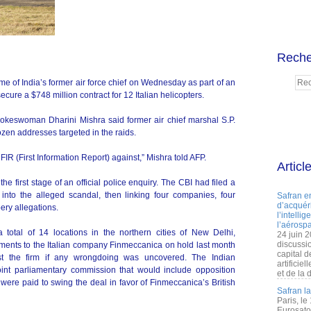
Reche
of India’s former air force chief on Wednesday as part of an
secure a $748 million contract for 12 Italian helicopters.
pokeswoman Dharini Mishra said former air chief marshal S.P.
en addresses targeted in the raids.
FIR (First Information Report) against,” Mishra told AFP.
Articl
 first stage of an official police enquiry. The CBI had filed a
 into the alleged scandal, then linking four companies, four
Safran e
d’acquéri
ery allegations.
l’intelli
l’aérospa
 total of 14 locations in the northern cities of New Delhi,
24 juin 
discussi
ents to the Italian company Finmeccanica on hold last month
capital d
nst the firm if any wrongdoing was uncovered. The Indian
artificie
int parliamentary commission that would include opposition
et de la 
were paid to swing the deal in favor of Finmeccanica’s British
Safran l
Paris, le
Eurosato