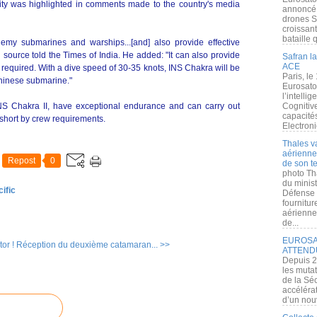
lity was highlighted in comments made to the country's media
annoncé l
drones S
croissan
bataille q
 enemy submarines and warships...[and] also provide effective
 source told the Times of India. He added: "It can also provide
Safran la
ACE
 required. With a dive speed of 30-35 knots, INS Chakra will be
Paris, le
Chinese submarine."
Eurosato
l’intelli
NS Chakra II, have exceptional endurance and can carry out
Cognitive
capacité
short by crew requirements.
Electroni
Thales v
aérienne 
Repost
0
de son te
photo Th
du minist
ific
Défense 
fournitu
aérienne
de...
EUROSAT
or !
Réception du deuxième catamaran... >>
ATTEND
Depuis 2
les muta
de la Sé
accélérat
d’un nouv