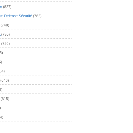
er
(827)
m Défense Sécurité
(782)
(748)
A
(730)
y
(726)
5)
5)
54)
(646)
9)
(615)
)
4)