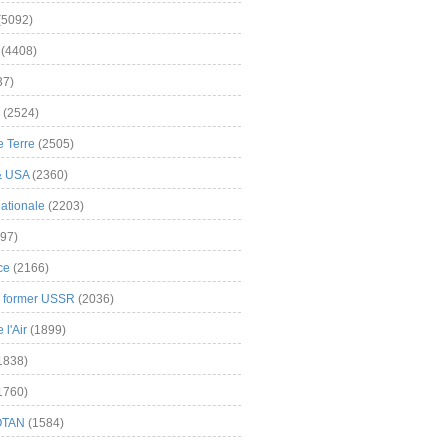
(5092)
(4408)
37)
(2524)
 Terre
(2505)
& USA
(2360)
ationale
(2203)
97)
ce
(2166)
& former USSR
(2036)
l'Air
(1899)
1838)
1760)
OTAN
(1584)