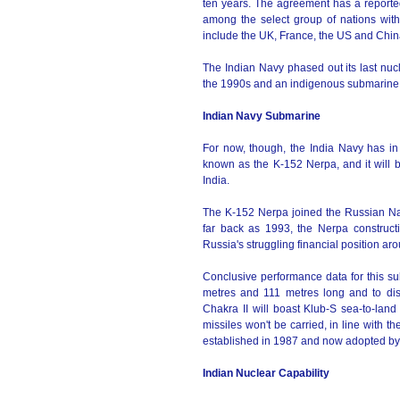
ten years. The agreement has a reported 
among the select group of nations with
include the UK, France, the US and Chin
The Indian Navy phased out its last nucl
the 1990s and an indigenous submarine i
Indian Navy Submarine
For now, though, the India Navy has in
known as the K-152 Nerpa, and it will 
India.
The K-152 Nerpa joined the Russian Nav
far back as 1993, the Nerpa constructi
Russia's struggling financial position aro
Conclusive performance data for this s
metres and 111 metres long and to dis
Chakra II will boast Klub-S sea-to-land
missiles won't be carried, in line with 
established in 1987 and now adopted by 
Indian Nuclear Capability