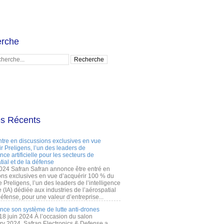
rche
es Récents
ntre en discussions exclusives en vue
r Preligens, l’un des leaders de
gence artificielle pour les secteurs de
tial et de la défense
2024 Safran Safran annonce être entré en
ons exclusives en vue d’acquérir 100 % du
e Preligens, l’un des leaders de l’intelligence
lle (IA) dédiée aux industries de l’aérospatial
défense, pour une valeur d’entreprise...
ance son système de lutte anti-drones
 18 juin 2024 À l’occasion du salon
ry 2024, Safran Electronics & Defense a