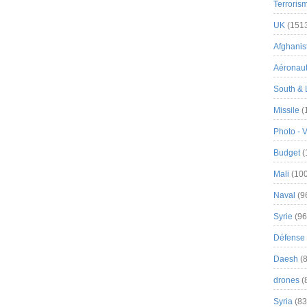
Terroris
UK
(151
Afghanist
Aéronau
South & 
Missile
(
Photo - 
Budget
(
Mali
(100
Naval
(9
Syrie
(96
Défense 
Daesh
(8
drones
(
Syria
(83