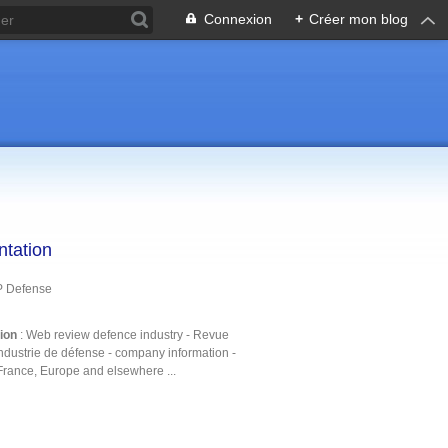
Connexion
+
Créer mon blog
ntation
P Defense
tion
: Web review defence industry - Revue
ndustrie de défense - company information -
France, Europe and elsewhere ...