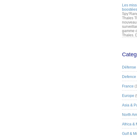
Les miss
boostées
Spy’Rang
Thales T
nouveau 
surveilla
gamme de
Thales. D
Categ
Défense
Defence
France
(
Europe
(
Asia & Pa
North Am
Africa &
Gulf & M