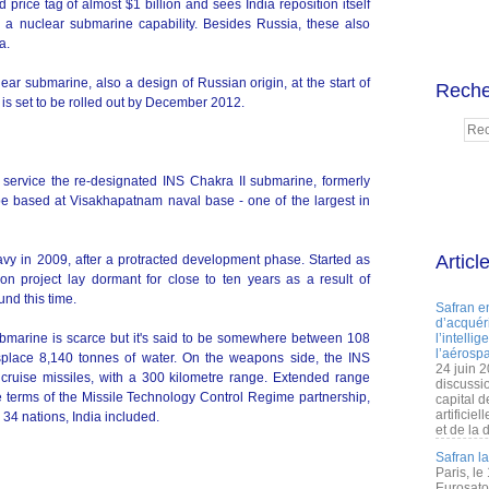
price tag of almost $1 billion and sees India reposition itself
 a nuclear submarine capability. Besides Russia, these also
a.
ear submarine, also a design of Russian origin, at the start of
Reche
s set to be rolled out by December 2012.
 service the re-designated INS Chakra II submarine, formerly
be based at Visakhapatnam naval base - one of the largest in
Articl
y in 2009, after a protracted development phase. Started as
on project lay dormant for close to ten years as a result of
und this time.
Safran e
d’acquéri
ubmarine is scarce but it's said to be somewhere between 108
l’intelli
l’aérospa
place 8,140 tonnes of water. On the weapons side, the INS
24 juin 
 cruise missiles, with a 300 kilometre range. Extended range
discussi
the terms of the Missile Technology Control Regime partnership,
capital d
artificie
34 nations, India included.
et de la 
Safran l
Paris, le
Eurosato