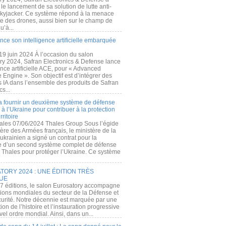
e lancement de sa solution de lutte anti-
kyjacker. Ce système répond à la menace
te des drones, aussi bien sur le champ de
u’à...
nce son intelligence artificielle embarquée
 19 juin 2024 À l’occasion du salon
ry 2024, Safran Electronics & Defense lance
gence artificielle ACE, pour « Advanced
 Engine ». Son objectif est d’intégrer des
s IA dans l’ensemble des produits de Safran
cs...
a fournir un deuxième système de défense
à l’Ukraine pour contribuer à la protection
rritoire
ales 07/06/2024 Thales Group Sous l’égide
ère des Armées français, le ministère de la
ukrainien a signé un contrat pour la
re d’un second système complet de défense
 Thales pour protéger l’Ukraine. Ce système
ORY 2024 : UNE ÉDITION TRÈS
UE
7 éditions, le salon Eurosatory accompagne
tions mondiales du secteur de la Défense et
curité. Notre décennie est marquée par une
ion de l’histoire et l’instauration progressive
el ordre mondial. Ainsi, dans un...