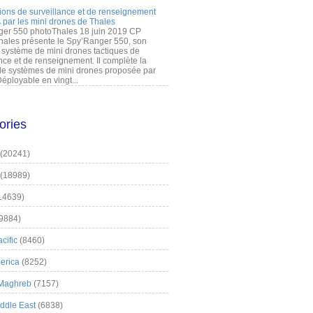
ions de surveillance et de renseignement
 par les mini drones de Thales
er 550 photoThales 18 juin 2019 CP
hales présente le Spy’Ranger 550, son
système de mini drones tactiques de
nce et de renseignement. Il complète la
 systèmes de mini drones proposée par
éployable en vingt...
ories
(20241)
(18989)
14639)
9884)
cific
(8460)
erica
(8252)
 Maghreb
(7157)
iddle East
(6838)