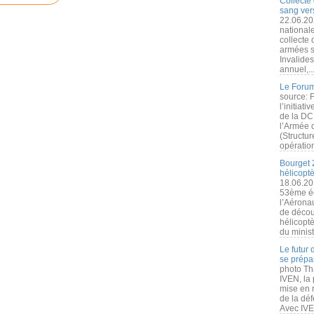
Collecte 
sang vers
22.06.20
nationale
collecte
armées s
Invalide
annuel,..
Le Forum
source: 
l’initiat
de la DC
l’Armée 
(Structur
opération
Bourget 
hélicopt
18.06.20
53ème éd
l’Aérona
de découv
hélicopt
du minist
Le futur
se prépa
photo Th
IVEN, la 
mise en r
de la dé
Avec IVEN