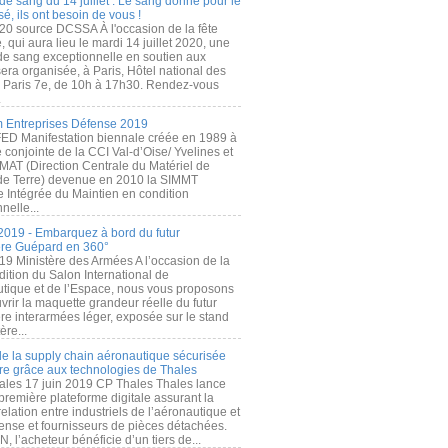
de sang du 14 juillet : Le sang donné pour le
é, ils ont besoin de vous !
20 source DCSSA À l'occasion de la fête
, qui aura lieu le mardi 14 juillet 2020, une
 de sang exceptionnelle en soutien aux
era organisée, à Paris, Hôtel national des
s Paris 7e, de 10h à 17h30. Rendez-vous
.
 Entreprises Défense 2019
FED Manifestation biennale créée en 1989 à
ive conjointe de la CCI Val-d’Oise/ Yvelines et
MAT (Direction Centrale du Matériel de
de Terre) devenue en 2010 la SIMMT
e Intégrée du Maintien en condition
nelle...
2019 - Embarquez à bord du futur
ère Guépard en 360°
19 Ministère des Armées A l’occasion de la
ition du Salon International de
utique et de l’Espace, nous vous proposons
rir la maquette grandeur réelle du futur
ère interarmées léger, exposée sur le stand
ère...
 de la supply chain aéronautique sécurisée
re grâce aux technologies de Thales
ales 17 juin 2019 CP Thales Thales lance
première plateforme digitale assurant la
elation entre industriels de l’aéronautique et
fense et fournisseurs de pièces détachées.
, l’acheteur bénéficie d’un tiers de...