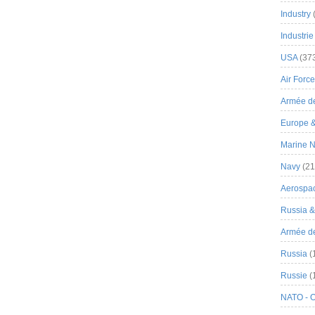
Industry
Industrie
USA
(37
Air Force
Armée de
Europe 
Marine N
Navy
(21
Aerospa
Russia 
Armée de 
Russia
(
Russie
(
NATO - 