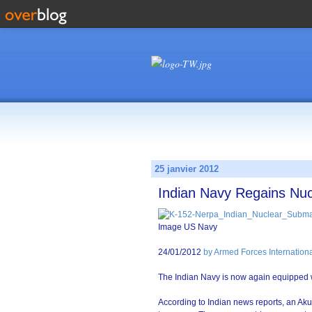
25 janvier 2012
Indian Navy Regains Nuc
Image US Navy
24/01/2012
by Armed Forces Internationa
The Indian Navy is now again equipped w
According to Indian news reports, an Aku