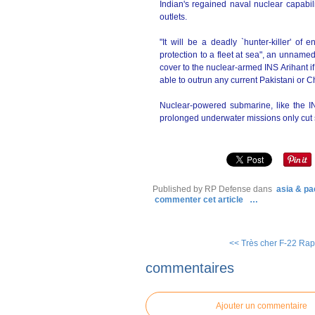
Indian's regained naval nuclear capabi
outlets.
"It will be a deadly `hunter-killer' of
protection to a fleet at sea", an unnamed
cover to the nuclear-armed INS Arihant if
able to outrun any current Pakistani or 
Nuclear-powered submarine, like the I
prolonged underwater missions only cut 
Published by RP Defense
dans
asia & pac
commenter cet article
…
<< Très cher F-22 Rapt
commentaires
Ajouter un commentaire