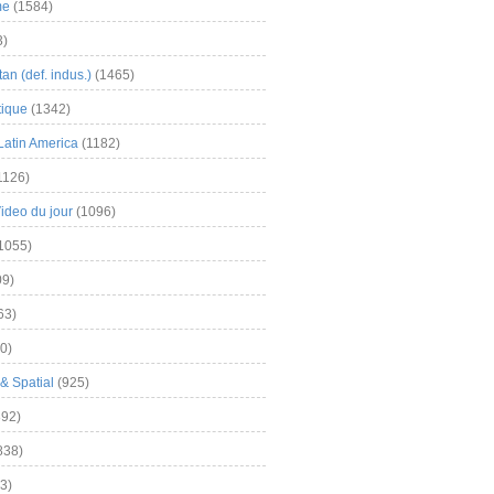
me
(1584)
3)
an (def. indus.)
(1465)
tique
(1342)
Latin America
(1182)
1126)
Video du jour
(1096)
1055)
9)
63)
0)
& Spatial
(925)
92)
838)
3)