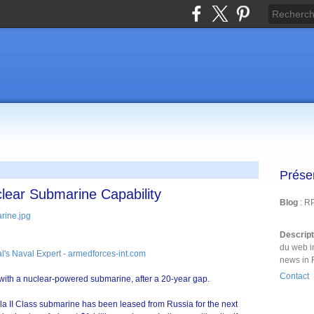
Prése
lear Submarine Capability
Blog
: R
Descrip
du web i
l's Naval Expert - armedforces-int.com
news in 
Contact
ith a nuclear-powered submarine, after a 20-year gap.
la II Class submarine has been leased from Russia for the next