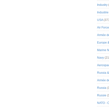
Industry
Industrie
USA
(37
Air Force
Armée de
Europe 
Marine N
Navy
(21
Aerospa
Russia 
Armée de 
Russia
(
Russie
(
NATO - 