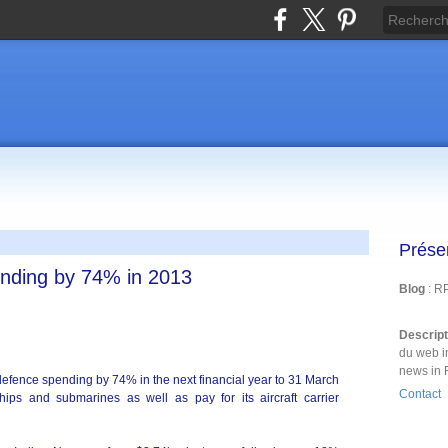
Prése
ending by 74% in 2013
Blog
: R
Descrip
du web i
news in 
 defence spending by 74% in the next financial year to 31 March
Contact
hips and submarines as well as pay for its aircraft carrier