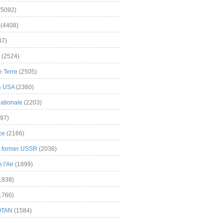
(5092)
(4408)
37)
(2524)
 Terre
(2505)
& USA
(2360)
ationale
(2203)
97)
ce
(2166)
& former USSR
(2036)
l'Air
(1899)
1838)
1760)
OTAN
(1584)