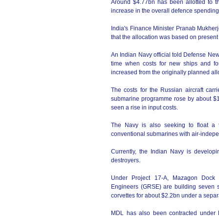
Around $4.77bn has been allotted to t
increase in the overall defence spending
India's Finance Minister Pranab Mukher
that the allocation was based on present
An Indian Navy official told Defense Ne
time when costs for new ships and for
increased from the originally planned all
The costs for the Russian aircraft ca
submarine programme rose by about $1b
seen a rise in input costs.
The Navy is also seeking to float a
conventional submarines with air-indepe
Currently, the Indian Navy is developi
destroyers.
Under Project 17-A, Mazagon Dock 
Engineers (GRSE) are building seven st
corvettes for about $2.2bn under a separa
MDL has also been contracted under Pr