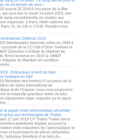
de sang du 14 juillet : Le sang donné pour le
é, ils ont besoin de vous !
20 source DCSSA À l'occasion de la fête
, qui aura lieu le mardi 14 juillet 2020, une
 de sang exceptionnelle en soutien aux
era organisée, à Paris, Hôtel national des
s Paris 7e, de 10h à 17h30. Rendez-vous
.
 Entreprises Défense 2019
FED Manifestation biennale créée en 1989 à
ive conjointe de la CCI Val-d’Oise/ Yvelines et
MAT (Direction Centrale du Matériel de
de Terre) devenue en 2010 la SIMMT
e Intégrée du Maintien en condition
nelle...
2019 - Embarquez à bord du futur
ère Guépard en 360°
19 Ministère des Armées A l’occasion de la
ition du Salon International de
utique et de l’Espace, nous vous proposons
rir la maquette grandeur réelle du futur
ère interarmées léger, exposée sur le stand
ère...
 de la supply chain aéronautique sécurisée
re grâce aux technologies de Thales
ales 17 juin 2019 CP Thales Thales lance
première plateforme digitale assurant la
elation entre industriels de l’aéronautique et
fense et fournisseurs de pièces détachées.
, l’acheteur bénéficie d’un tiers de...