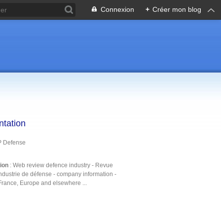
Connexion
+
Créer mon blog
ntation
P Defense
tion
: Web review defence industry - Revue
ndustrie de défense - company information -
France, Europe and elsewhere ...