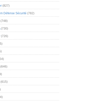
er
(827)
m Défense Sécurité
(782)
(748)
A
(730)
y
(726)
5)
5)
54)
(646)
9)
(615)
)
4)