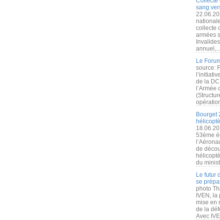
Collecte 
sang vers
22.06.20
nationale
collecte
armées s
Invalide
annuel,..
Le Forum
source: 
l’initiat
de la DC
l’Armée 
(Structur
opération
Bourget 
hélicopt
18.06.20
53ème éd
l’Aérona
de découv
hélicopt
du minist
Le futur
se prépa
photo Th
IVEN, la 
mise en r
de la dé
Avec IVEN