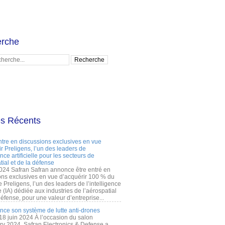
rche
es Récents
ntre en discussions exclusives en vue
r Preligens, l’un des leaders de
gence artificielle pour les secteurs de
tial et de la défense
2024 Safran Safran annonce être entré en
ons exclusives en vue d’acquérir 100 % du
e Preligens, l’un des leaders de l’intelligence
lle (IA) dédiée aux industries de l’aérospatial
défense, pour une valeur d’entreprise...
ance son système de lutte anti-drones
 18 juin 2024 À l’occasion du salon
ry 2024, Safran Electronics & Defense a