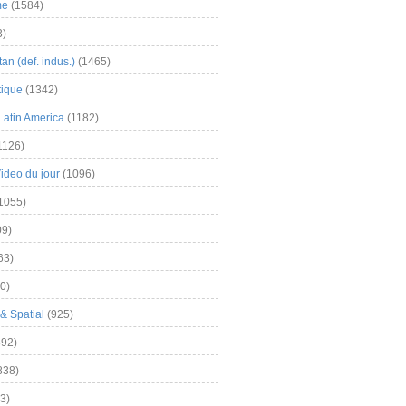
me
(1584)
3)
an (def. indus.)
(1465)
tique
(1342)
Latin America
(1182)
1126)
Video du jour
(1096)
1055)
9)
63)
0)
& Spatial
(925)
92)
838)
3)