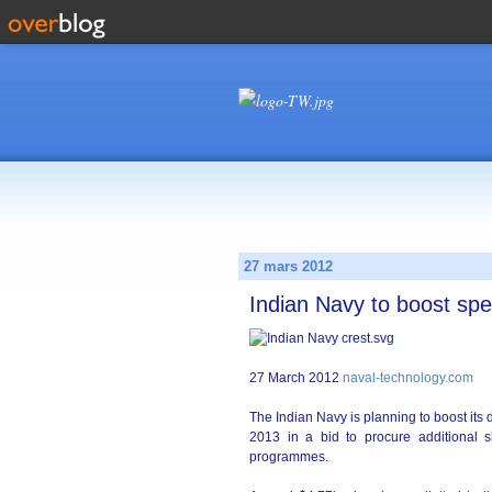
27 mars 2012
Indian Navy to boost sp
27 March 2012
naval-technology.com
The Indian Navy is planning to boost its
2013 in a bid to procure additional s
programmes.