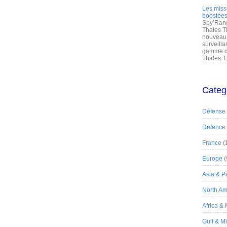
Les miss
boostées
Spy’Rang
Thales T
nouveau 
surveilla
gamme de
Thales. D
Categ
Défense
Defence
France
(
Europe
(
Asia & Pa
North Am
Africa &
Gulf & M