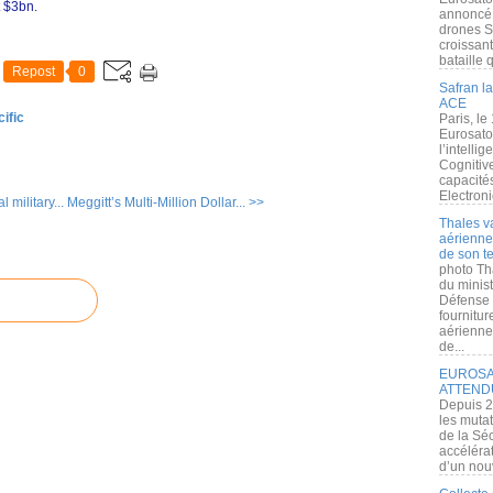
t $3bn.
annoncé l
drones S
croissan
bataille q
Repost
0
Safran la
ACE
ific
Paris, le
Eurosato
l’intelli
Cognitive
capacité
Electroni
military...
Meggitt’s Multi-Million Dollar... >>
Thales v
aérienne 
de son te
photo Th
du minist
Défense 
fournitu
aérienne
de...
EUROSAT
ATTEND
Depuis 2
les muta
de la Sé
accélérat
d’un nouv