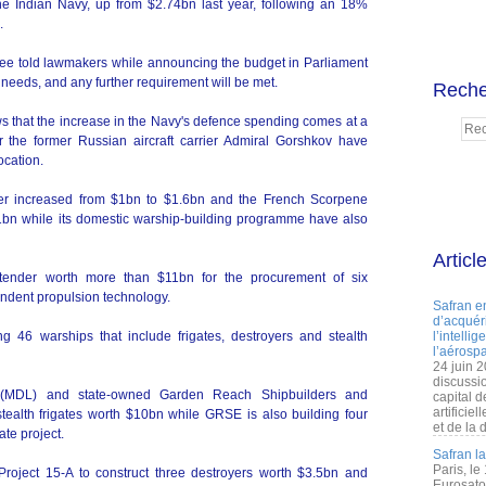
he Indian Navy, up from $2.74bn last year, following an 18%
.
jee told lawmakers while announcing the budget in Parliament
 needs, and any further requirement will be met.
Reche
ws that the increase in the Navy's defence spending comes at a
 the former Russian aircraft carrier Admiral Gorshkov have
ocation.
rrier increased from $1bn to $1.6bn and the French Scorpene
n while its domestic warship-building programme have also
Articl
 tender worth more than $11bn for the procurement of six
ndent propulsion technology.
Safran e
d’acquéri
ng 46 warships that include frigates, destroyers and stealth
l’intelli
l’aérospa
24 juin 
discussi
(MDL) and state-owned Garden Reach Shipbuilders and
capital d
artificie
ealth frigates worth $10bn while GRSE is also building four
et de la 
te project.
Safran l
Paris, le
oject 15-A to construct three destroyers worth $3.5bn and
Eurosato