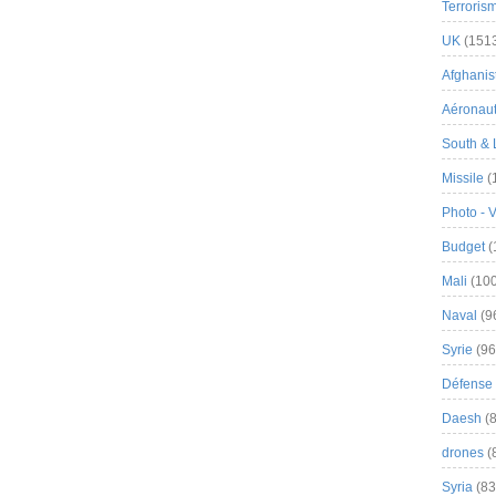
Terroris
UK
(151
Afghanist
Aéronau
South & 
Missile
(
Photo - 
Budget
(
Mali
(100
Naval
(9
Syrie
(96
Défense 
Daesh
(8
drones
(
Syria
(83