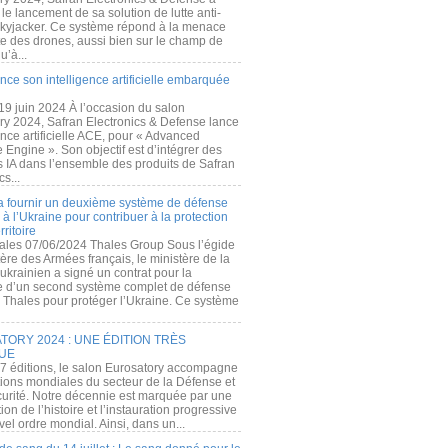
e lancement de sa solution de lutte anti-
kyjacker. Ce système répond à la menace
te des drones, aussi bien sur le champ de
u’à...
nce son intelligence artificielle embarquée
 19 juin 2024 À l’occasion du salon
ry 2024, Safran Electronics & Defense lance
gence artificielle ACE, pour « Advanced
 Engine ». Son objectif est d’intégrer des
s IA dans l’ensemble des produits de Safran
cs...
a fournir un deuxième système de défense
à l’Ukraine pour contribuer à la protection
rritoire
ales 07/06/2024 Thales Group Sous l’égide
ère des Armées français, le ministère de la
ukrainien a signé un contrat pour la
re d’un second système complet de défense
 Thales pour protéger l’Ukraine. Ce système
ORY 2024 : UNE ÉDITION TRÈS
UE
7 éditions, le salon Eurosatory accompagne
tions mondiales du secteur de la Défense et
curité. Notre décennie est marquée par une
ion de l’histoire et l’instauration progressive
el ordre mondial. Ainsi, dans un...