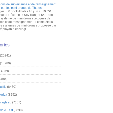
ions de surveillance et de renseignement
 par les mini drones de Thales
er 550 photoThales 18 juin 2019 CP
hales présente le Spy’Ranger 550, son
système de mini drones tactiques de
nce et de renseignement. Il complète la
 systèmes de mini drones proposée par
éployable en vingt...
ories
(20241)
(18989)
14639)
9884)
cific
(8460)
erica
(8252)
 Maghreb
(7157)
iddle East
(6838)