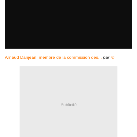
Arnaud Danjean, membre de la commission des...
par
rfi
Publicité