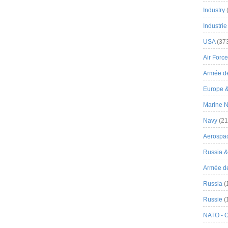
Industry
Industrie
USA
(37
Air Force
Armée de
Europe 
Marine N
Navy
(21
Aerospa
Russia 
Armée de 
Russia
(
Russie
(
NATO - 