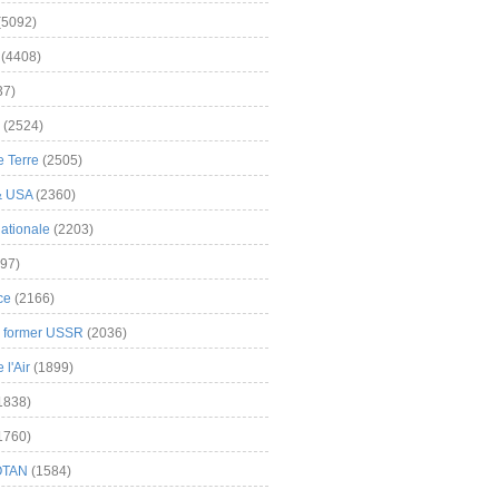
(5092)
(4408)
37)
(2524)
 Terre
(2505)
& USA
(2360)
ationale
(2203)
97)
ce
(2166)
& former USSR
(2036)
l'Air
(1899)
1838)
1760)
OTAN
(1584)