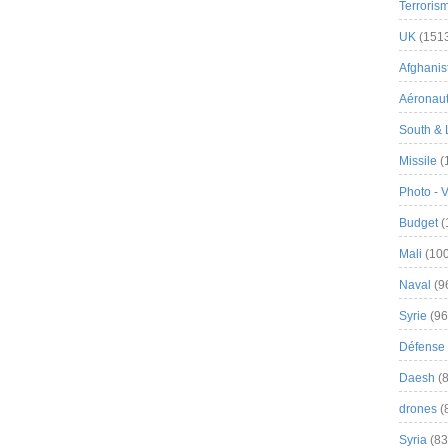
Terroris
UK
(151
Afghanist
Aéronau
South & 
Missile
(
Photo - 
Budget
(
Mali
(100
Naval
(9
Syrie
(96
Défense 
Daesh
(8
drones
(
Syria
(83