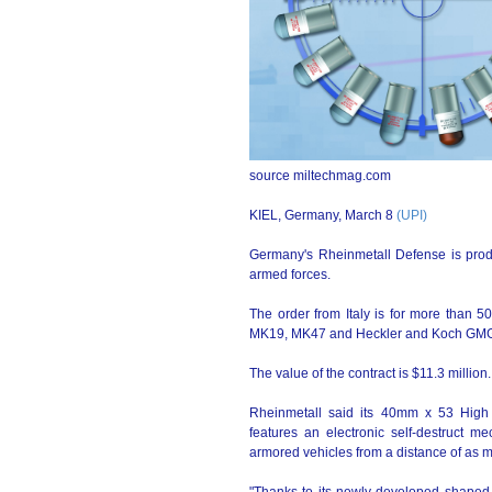
source miltechmag.com
KIEL, Germany, March 8
(UPI)
Germany's Rheinmetall Defense is prod
armed forces.
The order from Italy is for more than 
MK19, MK47 and Heckler and Koch GMG
The value of the contract is $11.3 million.
Rheinmetall said its 40mm x 53 High 
features an electronic self-destruct me
armored vehicles from a distance of as 