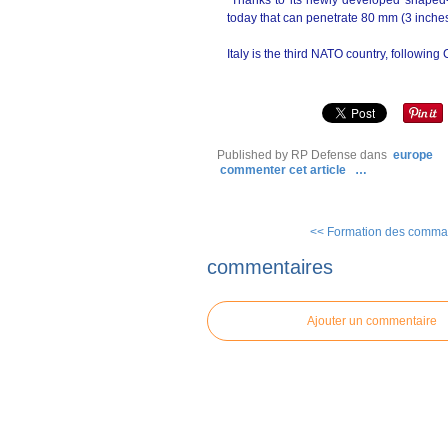
"Thanks to its newly developed shaped-
today that can penetrate 80 mm (3 inches
Italy is the third NATO country, followin
Published by RP Defense
dans
europe
commenter cet article
…
<< Formation des comman
commentaires
Ajouter un commentaire