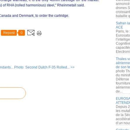
charge warhead, it is the only 40mm cartridge on the market
annoncé l
) of RHA (rolled harmonious) steel," Rheinmetall said.
drones S
croissan
g Canada and Denmark, to order the cartridge.
bataille q
Safran la
ACE
Paris, le
Repost
0
Eurosato
l’intelli
Cognitive
capacité
Electroni
Thales v
aérienne 
de son te
dants...
Photo: Second Dutch F-35 Rolled... >>
photo Th
du minist
Défense 
fournitu
aérienne
de...
EUROSAT
ATTEND
Depuis 2
les muta
de la Sé
accélérat
d’un nouv