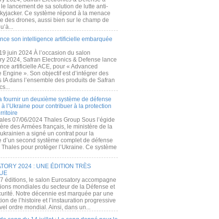
e lancement de sa solution de lutte anti-
kyjacker. Ce système répond à la menace
te des drones, aussi bien sur le champ de
u’à...
nce son intelligence artificielle embarquée
 19 juin 2024 À l’occasion du salon
ry 2024, Safran Electronics & Defense lance
gence artificielle ACE, pour « Advanced
 Engine ». Son objectif est d’intégrer des
s IA dans l’ensemble des produits de Safran
cs...
a fournir un deuxième système de défense
à l’Ukraine pour contribuer à la protection
rritoire
ales 07/06/2024 Thales Group Sous l’égide
ère des Armées français, le ministère de la
ukrainien a signé un contrat pour la
re d’un second système complet de défense
 Thales pour protéger l’Ukraine. Ce système
ORY 2024 : UNE ÉDITION TRÈS
UE
7 éditions, le salon Eurosatory accompagne
tions mondiales du secteur de la Défense et
curité. Notre décennie est marquée par une
ion de l’histoire et l’instauration progressive
el ordre mondial. Ainsi, dans un...