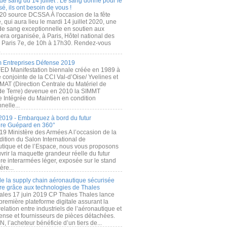
de sang du 14 juillet : Le sang donné pour le
é, ils ont besoin de vous !
20 source DCSSA À l'occasion de la fête
, qui aura lieu le mardi 14 juillet 2020, une
 de sang exceptionnelle en soutien aux
era organisée, à Paris, Hôtel national des
s Paris 7e, de 10h à 17h30. Rendez-vous
.
 Entreprises Défense 2019
FED Manifestation biennale créée en 1989 à
ive conjointe de la CCI Val-d’Oise/ Yvelines et
MAT (Direction Centrale du Matériel de
de Terre) devenue en 2010 la SIMMT
e Intégrée du Maintien en condition
nelle...
2019 - Embarquez à bord du futur
ère Guépard en 360°
19 Ministère des Armées A l’occasion de la
ition du Salon International de
utique et de l’Espace, nous vous proposons
rir la maquette grandeur réelle du futur
ère interarmées léger, exposée sur le stand
ère...
 de la supply chain aéronautique sécurisée
re grâce aux technologies de Thales
ales 17 juin 2019 CP Thales Thales lance
première plateforme digitale assurant la
elation entre industriels de l’aéronautique et
fense et fournisseurs de pièces détachées.
, l’acheteur bénéficie d’un tiers de...