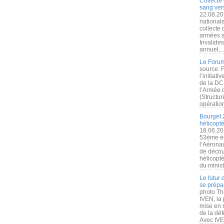
Collecte 
sang vers
22.06.20
nationale
collecte
armées s
Invalide
annuel,..
Le Forum
source: 
l’initiat
de la DC
l’Armée 
(Structur
opération
Bourget 
hélicopt
18.06.20
53ème éd
l’Aérona
de découv
hélicopt
du minist
Le futur
se prépa
photo Th
IVEN, la 
mise en r
de la dé
Avec IVEN