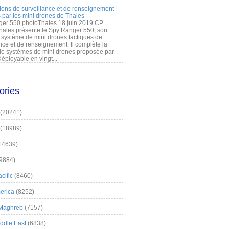
ions de surveillance et de renseignement
 par les mini drones de Thales
er 550 photoThales 18 juin 2019 CP
hales présente le Spy’Ranger 550, son
système de mini drones tactiques de
nce et de renseignement. Il complète la
 systèmes de mini drones proposée par
éployable en vingt...
ories
(20241)
(18989)
14639)
9884)
cific
(8460)
erica
(8252)
 Maghreb
(7157)
iddle East
(6838)