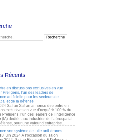
rche
es Récents
ntre en discussions exclusives en vue
r Preligens, l’un des leaders de
gence artificielle pour les secteurs de
tial et de la défense
2024 Safran Safran annonce être entré en
ons exclusives en vue d’acquérir 100 % du
e Preligens, l’un des leaders de l’intelligence
lle (IA) dédiée aux industries de l’aérospatial
défense, pour une valeur d’entreprise...
ance son système de lutte anti-drones
 18 juin 2024 À l’occasion du salon
ry 2024, Safran Electronics & Defense a