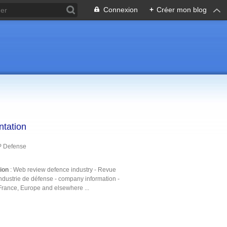
Connexion
+
Créer mon blog
ntation
P Defense
tion
: Web review defence industry - Revue
ndustrie de défense - company information -
France, Europe and elsewhere ...