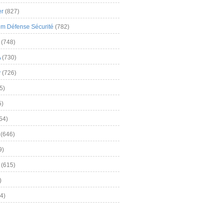
er
(827)
m Défense Sécurité
(782)
(748)
A
(730)
y
(726)
5)
5)
54)
(646)
9)
(615)
)
4)