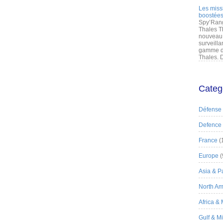
Les miss
boostées
Spy’Rang
Thales T
nouveau 
surveilla
gamme de
Thales. D
Categ
Défense
Defence
France
(
Europe
(
Asia & Pa
North Am
Africa &
Gulf & M