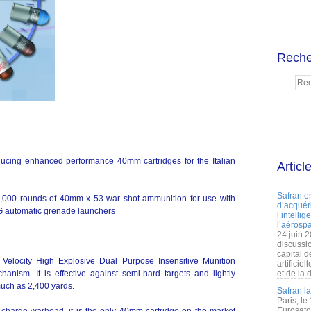
Reche
ucing enhanced performance 40mm cartridges for the Italian
Articl
Safran e
50,000 rounds of 40mm x 53 war shot ammunition for use with
d’acquéri
 automatic grenade launchers
l’intelli
l’aérospa
24 juin 
discussi
capital d
Velocity High Explosive Dual Purpose Insensitive Munition
artificie
chanism. It is effective against semi-hard targets and lightly
et de la 
much as 2,400 yards.
Safran l
Paris, le
Eurosato