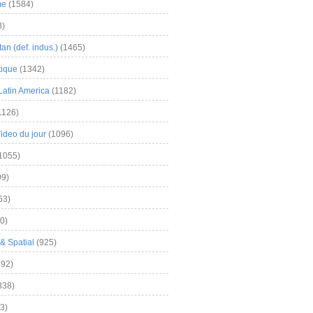
me
(1584)
3)
an (def. indus.)
(1465)
tique
(1342)
Latin America
(1182)
1126)
Video du jour
(1096)
1055)
9)
63)
0)
& Spatial
(925)
92)
838)
3)