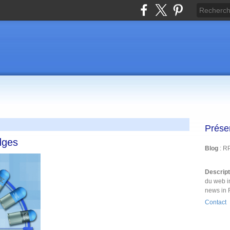
Prése
dges
Blog
: R
Descrip
du web i
news in 
Contact