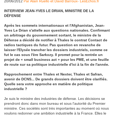
20/06/2012
Par Alain Ruello et David Barroux- LesEchos.fr
INTERVIEW JEAN-YVES LE DRIAN, MINISTRE DE LA
DÉFENSE
Après les sommets internationaux et l'Afghanistan, Jean-
Yves Le Drian s'attelle aux questions nationales. Confirmant
un arbitrage du gouvernement sortant, le ministre de la
Défense a décidé de notifier à Thales le contrat Contact de
radios tactiques du futur. Pas question en revanche de
laisser l'Elysée trancher les dossiers industriels, comme ce
fut le cas sous l'ère Sarkozy. Il promet pour la rentrée un
projet de « small business act » pour les PME, et une feuille
de route sur sa politique industrielle d'ici à la fin de l'année.
Rapprochement entre Thales et Nexter, Thales et Safran,
avenir de DCNS... De grands dossiers doivent être clarifiés.
Quelle sera votre approche en matière de politique
industrielle ?
Je suis le ministre des industries de défense. Les décisions se
prendront donc dans mon bureau et sous l'autorité du Premier
ministre. Ces sociétés sont très importantes au moment où nous
voulons redonner une ambition industrielle à la France. Elles le