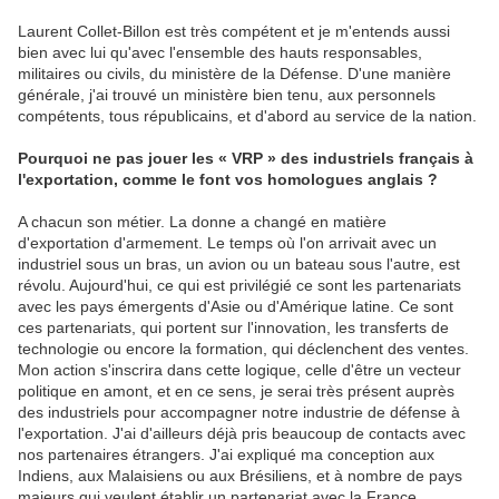
Laurent Collet-Billon est très compétent et je m'entends aussi
bien avec lui qu'avec l'ensemble des hauts responsables,
militaires ou civils, du ministère de la Défense. D'une manière
générale, j'ai trouvé un ministère bien tenu, aux personnels
compétents, tous républicains, et d'abord au service de la nation.
Pourquoi ne pas jouer les « VRP » des industriels français à
l'exportation, comme le font vos homologues anglais ?
A chacun son métier. La donne a changé en matière
d'exportation d'armement. Le temps où l'on arrivait avec un
industriel sous un bras, un avion ou un bateau sous l'autre, est
révolu. Aujourd'hui, ce qui est privilégié ce sont les partenariats
avec les pays émergents d'Asie ou d'Amérique latine. Ce sont
ces partenariats, qui portent sur l'innovation, les transferts de
technologie ou encore la formation, qui déclenchent des ventes.
Mon action s'inscrira dans cette logique, celle d'être un vecteur
politique en amont, et en ce sens, je serai très présent auprès
des industriels pour accompagner notre industrie de défense à
l'exportation. J'ai d'ailleurs déjà pris beaucoup de contacts avec
nos partenaires étrangers. J'ai expliqué ma conception aux
Indiens, aux Malaisiens ou aux Brésiliens, et à nombre de pays
majeurs qui veulent établir un partenariat avec la France.