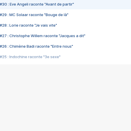
#30 : Eve Angeli raconte "Avant de partir"
#29 : MC Solaar raconte "Bouge de là"
28 : Lorie raconte "Je vais vite"
#27 : Christophe Willem raconte "Jacques a dit"
#26 : Chimène Badi raconte "Entre nous"
#25 : Indochine raconte "3e sexe"
#24 : Zaho raconte "C'est chelou"
#23 : Patrick Bruel raconte "Au café des délices"
#22 : Kyo raconte "Le chemin"
#21 : Nolwenn Leroy raconte "Cassé"
#20 : Patrick Hernandez raconte "Born to be alive"
#19 : Lorie raconte "Près de moi"
#18 : Michael Jones raconte "A nos actes manqués" (avec Jean-Jacque