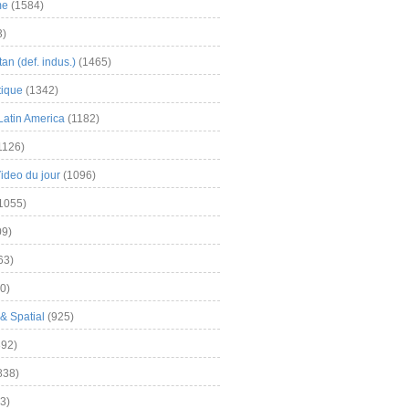
me
(1584)
3)
an (def. indus.)
(1465)
tique
(1342)
Latin America
(1182)
1126)
Video du jour
(1096)
1055)
9)
63)
0)
& Spatial
(925)
92)
838)
3)