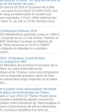
de sang du 14 juillet : Le sang donné pour le
é, ils ont besoin de vous !
20 source DCSSA À l'occasion de la fête
, qui aura lieu le mardi 14 juillet 2020, une
 de sang exceptionnelle en soutien aux
era organisée, à Paris, Hôtel national des
s Paris 7e, de 10h à 17h30. Rendez-vous
.
 Entreprises Défense 2019
FED Manifestation biennale créée en 1989 à
ive conjointe de la CCI Val-d’Oise/ Yvelines et
MAT (Direction Centrale du Matériel de
de Terre) devenue en 2010 la SIMMT
e Intégrée du Maintien en condition
nelle...
2019 - Embarquez à bord du futur
ère Guépard en 360°
19 Ministère des Armées A l’occasion de la
ition du Salon International de
utique et de l’Espace, nous vous proposons
rir la maquette grandeur réelle du futur
ère interarmées léger, exposée sur le stand
ère...
 de la supply chain aéronautique sécurisée
re grâce aux technologies de Thales
ales 17 juin 2019 CP Thales Thales lance
première plateforme digitale assurant la
elation entre industriels de l’aéronautique et
fense et fournisseurs de pièces détachées.
, l’acheteur bénéficie d’un tiers de...