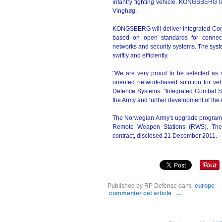
infantry fighting vehicle. KONGSBER
Vinghøg.
KONGSBERG will deliver Integrated Comb
based on open standards for connect
networks and security systems. The syst
swiftly and efficiently.
"We are very proud to be selected as 
oriented network-based solution for veh
Defence Systems. "Integrated Combat Sol
the Army and further development of the
The Norwegian Army's upgrade program of
Remote Weapon Stations (RWS). The
contract, disclosed 21 December 2011.
Published by RP Defense
dans
europe
commenter cet article
…