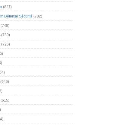
er
(827)
m Défense Sécurité
(782)
(748)
A
(730)
y
(726)
5)
5)
54)
(646)
9)
(615)
)
4)