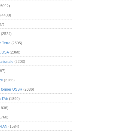
(5092)
(4408)
37)
(2524)
 Terre
(2505)
& USA
(2360)
ationale
(2203)
97)
ce
(2166)
& former USSR
(2036)
l'Air
(1899)
1838)
1760)
OTAN
(1584)