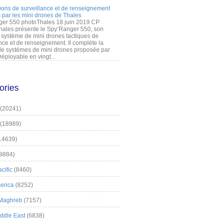
ions de surveillance et de renseignement
 par les mini drones de Thales
er 550 photoThales 18 juin 2019 CP
hales présente le Spy’Ranger 550, son
système de mini drones tactiques de
nce et de renseignement. Il complète la
 systèmes de mini drones proposée par
éployable en vingt...
ories
(20241)
(18989)
14639)
9884)
cific
(8460)
erica
(8252)
 Maghreb
(7157)
iddle East
(6838)