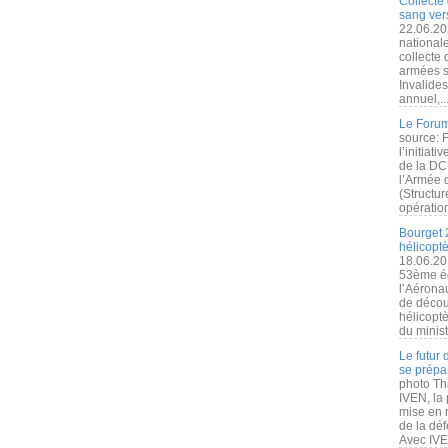
Collecte 
sang vers
22.06.20
nationale
collecte
armées s
Invalide
annuel,..
Le Forum
source: 
l’initiat
de la DC
l’Armée 
(Structur
opération
Bourget 
hélicopt
18.06.20
53ème éd
l’Aérona
de découv
hélicopt
du minist
Le futur
se prépa
photo Th
IVEN, la 
mise en r
de la dé
Avec IVEN