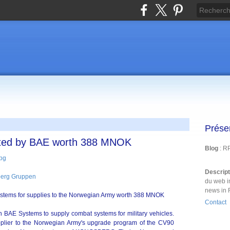
Prése
ed by BAE worth 388 MNOK
Blog
: R
Descrip
erg Gruppen
du web i
news in 
ems for supplies to the Norwegian Army worth 388 MNOK
Contact
BAE Systems to supply combat systems for military vehicles.
plier to the Norwegian Army's upgrade program of the CV90