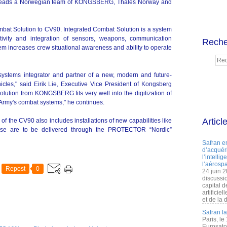
G leads a Norwegian team of KONGSBERG, Thales Norway and
at Solution to CV90. Integrated Combat Solution is a system
ivity and integration of sensors, weapons, communication
Reche
em increases crew situational awareness and ability to operate
systems integrator and partner of a new, modern and future-
icles," said Eirik Lie, Executive Vice President of Kongsberg
ution from KONGSBERG fits very well into the digitization of
 Army's combat systems," he continues.
Articl
 the CV90 also includes installations of new capabilities like
se are to be delivered through the PROTECTOR “Nordic”
Safran e
d’acquéri
l’intelli
l’aérospa
Repost
0
24 juin 
discussi
capital d
artificie
et de la 
Safran l
Paris, le
Eurosato