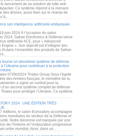
e lancement de sa solution de lutte anti-
kyjacker. Ce système répond à la menace
te des drones, aussi bien sur le champ de
u’à...
nce son intelligence artificielle embarquée
 19 juin 2024 À l’occasion du salon
ry 2024, Safran Electronics & Defense lance
gence artificielle ACE, pour « Advanced
 Engine ». Son objectif est d’intégrer des
s IA dans l’ensemble des produits de Safran
cs...
a fournir un deuxième système de défense
à l’Ukraine pour contribuer à la protection
rritoire
ales 07/06/2024 Thales Group Sous l’égide
ère des Armées français, le ministère de la
ukrainien a signé un contrat pour la
re d’un second système complet de défense
 Thales pour protéger l’Ukraine. Ce système
ORY 2024 : UNE ÉDITION TRÈS
UE
7 éditions, le salon Eurosatory accompagne
tions mondiales du secteur de la Défense et
curité. Notre décennie est marquée par une
ion de l’histoire et l’instauration progressive
el ordre mondial. Ainsi, dans un...