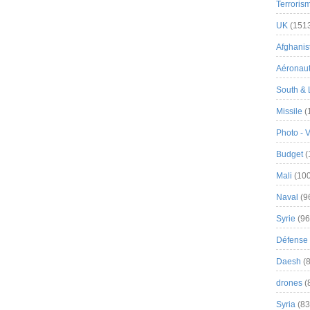
Terroris
UK
(151
Afghanist
Aéronau
South & 
Missile
(
Photo - 
Budget
(
Mali
(100
Naval
(9
Syrie
(96
Défense 
Daesh
(8
drones
(
Syria
(83