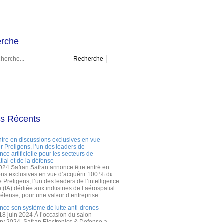
rche
es Récents
ntre en discussions exclusives en vue
r Preligens, l’un des leaders de
gence artificielle pour les secteurs de
tial et de la défense
2024 Safran Safran annonce être entré en
ons exclusives en vue d’acquérir 100 % du
e Preligens, l’un des leaders de l’intelligence
lle (IA) dédiée aux industries de l’aérospatial
défense, pour une valeur d’entreprise...
ance son système de lutte anti-drones
 18 juin 2024 À l’occasion du salon
ry 2024, Safran Electronics & Defense a