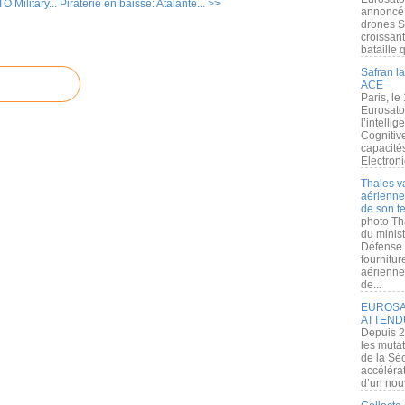
 Military...
Piraterie en baisse: Atalante... >>
annoncé l
drones S
croissan
bataille q
Safran la
ACE
Paris, le
Eurosato
l’intelli
Cognitive
capacité
Electroni
Thales v
aérienne 
de son te
photo Th
du minist
Défense 
fournitu
aérienne
de...
EUROSAT
ATTEND
Depuis 2
les muta
de la Sé
accélérat
d’un nouv