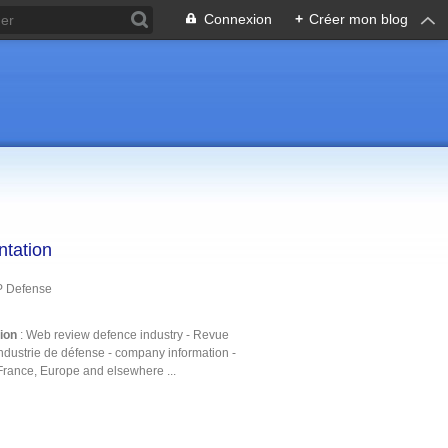
Connexion
+
Créer mon blog
ntation
P Defense
tion
: Web review defence industry - Revue
ndustrie de défense - company information -
France, Europe and elsewhere ...