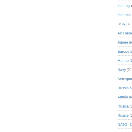
Industry
Industrie
USA
(37
Air Force
Armée de
Europe 
Marine N
Navy
(21
Aerospa
Russia 
Armée de 
Russia
(
Russie
(
NATO - 