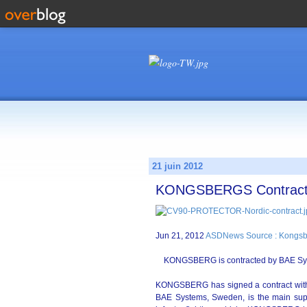
21 juin 2012
KONGSBERGS Contract
Jun 21, 2012
ASDNews Source : Kongsb
KONGSBERG is contracted by BAE Syst
KONGSBERG has signed a contract with 
BAE Systems, Sweden, is the main sup