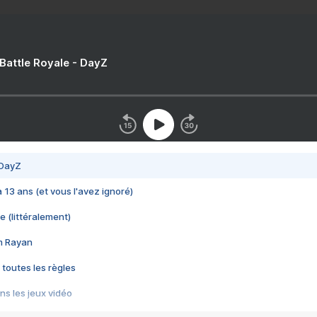
 Battle Royale - DayZ
 DayZ
 a 13 ans (et vous l'avez ignoré)
e (littéralement)
im Rayan
 toutes les règles
s les jeux vidéo