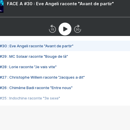
FACE A #30 : Eve Angeli raconte "Avant de partir"
#30 : Eve Angeli raconte "Avant de partir"
#29 : MC Solaar raconte "Bouge de là"
28 : Lorie raconte "Je vais vite"
#27 : Christophe Willem raconte "Jacques a dit"
#26 : Chimène Badi raconte "Entre nous"
#25 : Indochine raconte "3e sexe"
#24 : Zaho raconte "C'est chelou"
#23 : Patrick Bruel raconte "Au café des délices"
#22 : Kyo raconte "Le chemin"