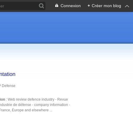
Connexion
+
Créer mon blog
ntation
P Defense
tion
: Web review defence industry - Revue
ndustrie de défense - company information -
France, Europe and elsewhere ...