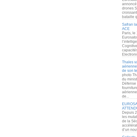
annoncé l
drones S
croissan
bataille q
Safran la
ACE
Paris, le
Eurosato
l’intelli
Cognitive
capacité
Electroni
Thales v
aérienne 
de son te
photo Th
du minist
Défense 
fournitu
aérienne
de...
EUROSAT
ATTEND
Depuis 2
les muta
de la Sé
accélérat
d’un nouv