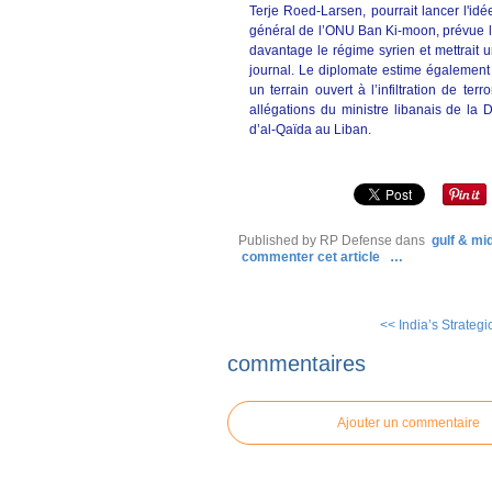
Terje Roed-Larsen, pourrait lancer l'id
général de l’ONU Ban Ki-moon, prévue le
davantage le régime syrien et mettrait un
journal. Le diplomate estime également
un terrain ouvert à l’infiltration de ter
allégations du ministre libanais de la
d’al-Qaïda au Liban.
Published by RP Defense
dans
gulf & mi
commenter cet article
…
<< India’s Strategi
commentaires
Ajouter un commentaire