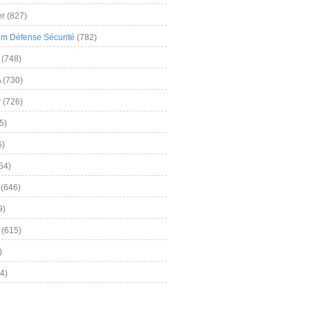
er
(827)
m Défense Sécurité
(782)
(748)
A
(730)
y
(726)
5)
5)
54)
(646)
9)
(615)
)
4)