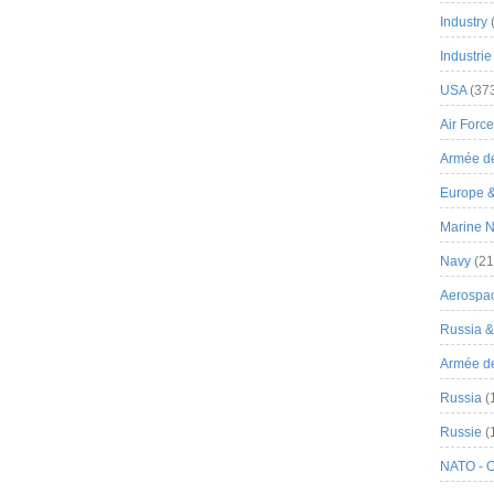
Industry
Industrie
USA
(37
Air Force
Armée de
Europe 
Marine N
Navy
(21
Aerospa
Russia 
Armée de 
Russia
(
Russie
(
NATO - 