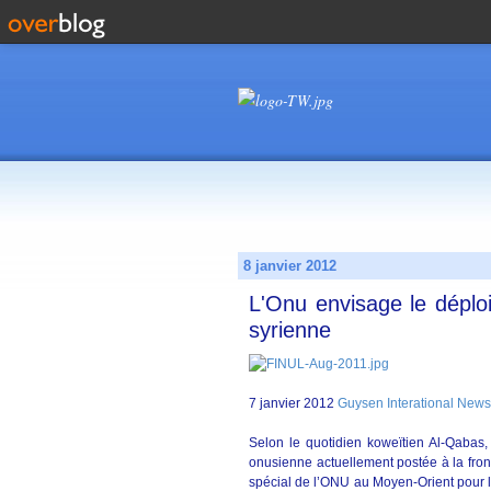
8 janvier 2012
L'Onu envisage le déploi
syrienne
7 janvier 2012
Guysen Interational News
Selon le quotidien koweïtien Al-Qabas, 
onusienne actuellement postée à la fronti
spécial de l’ONU au Moyen-Orient pour l