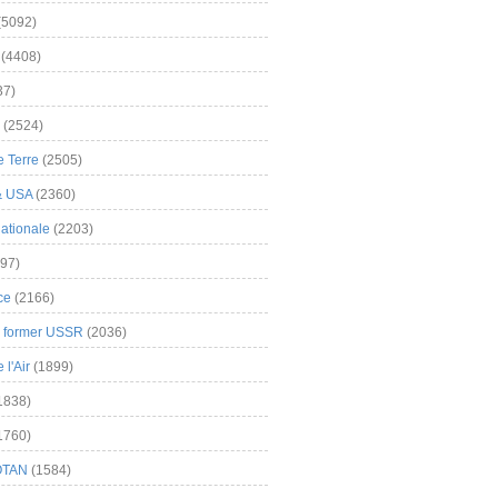
(5092)
(4408)
37)
(2524)
 Terre
(2505)
& USA
(2360)
ationale
(2203)
97)
ce
(2166)
& former USSR
(2036)
l'Air
(1899)
1838)
1760)
OTAN
(1584)