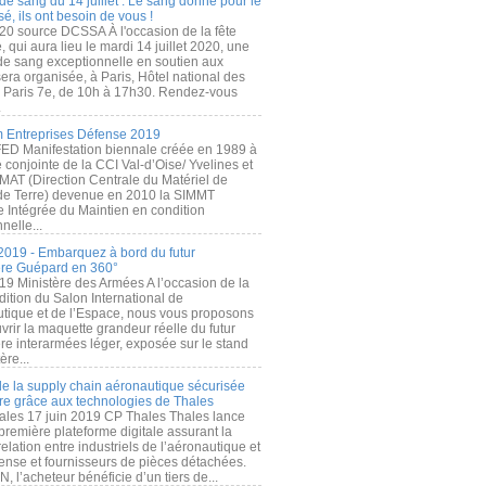
de sang du 14 juillet : Le sang donné pour le
é, ils ont besoin de vous !
20 source DCSSA À l'occasion de la fête
, qui aura lieu le mardi 14 juillet 2020, une
 de sang exceptionnelle en soutien aux
era organisée, à Paris, Hôtel national des
s Paris 7e, de 10h à 17h30. Rendez-vous
.
 Entreprises Défense 2019
FED Manifestation biennale créée en 1989 à
ive conjointe de la CCI Val-d’Oise/ Yvelines et
MAT (Direction Centrale du Matériel de
de Terre) devenue en 2010 la SIMMT
e Intégrée du Maintien en condition
nelle...
2019 - Embarquez à bord du futur
ère Guépard en 360°
19 Ministère des Armées A l’occasion de la
ition du Salon International de
utique et de l’Espace, nous vous proposons
rir la maquette grandeur réelle du futur
ère interarmées léger, exposée sur le stand
ère...
 de la supply chain aéronautique sécurisée
re grâce aux technologies de Thales
ales 17 juin 2019 CP Thales Thales lance
première plateforme digitale assurant la
elation entre industriels de l’aéronautique et
fense et fournisseurs de pièces détachées.
, l’acheteur bénéficie d’un tiers de...