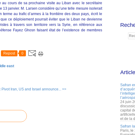
ée au cours de sa prochaine visite au Liban avec le secrétaire
 13 janvier. M. Larsen considère qu’une telle mesure isolerait
 terme au trafic d’armes à la frontière des deux pays, écrit le
 que ce déploiement pourrait éviter que le Liban ne devienne
Reche
roristes à travers son territoire vers la Syrie, en référence aux
 Défense Fayez Ghosn faisant état de l’existence de membres
Repost
0
ddle east
Articl
Safran e
c Pivot
Iran, US and Israel announce... >>
d’acquéri
l’intelli
l’aérospa
24 juin 
discussi
capital d
artificie
et de la 
Safran l
Paris, le
Eurosato