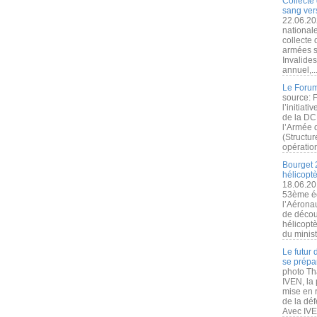
Collecte 
sang vers
22.06.20
nationale
collecte
armées s
Invalide
annuel,..
Le Forum
source: 
l’initiat
de la DC
l’Armée 
(Structur
opération
Bourget 
hélicopt
18.06.20
53ème éd
l’Aérona
de découv
hélicopt
du minist
Le futur
se prépa
photo Th
IVEN, la 
mise en r
de la dé
Avec IVEN