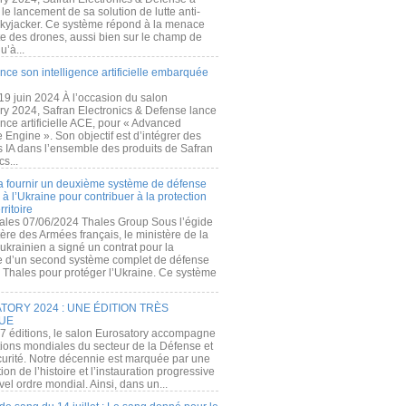
e lancement de sa solution de lutte anti-
kyjacker. Ce système répond à la menace
te des drones, aussi bien sur le champ de
u’à...
nce son intelligence artificielle embarquée
 19 juin 2024 À l’occasion du salon
ry 2024, Safran Electronics & Defense lance
gence artificielle ACE, pour « Advanced
 Engine ». Son objectif est d’intégrer des
s IA dans l’ensemble des produits de Safran
cs...
a fournir un deuxième système de défense
à l’Ukraine pour contribuer à la protection
rritoire
ales 07/06/2024 Thales Group Sous l’égide
ère des Armées français, le ministère de la
ukrainien a signé un contrat pour la
re d’un second système complet de défense
 Thales pour protéger l’Ukraine. Ce système
ORY 2024 : UNE ÉDITION TRÈS
UE
7 éditions, le salon Eurosatory accompagne
tions mondiales du secteur de la Défense et
curité. Notre décennie est marquée par une
ion de l’histoire et l’instauration progressive
el ordre mondial. Ainsi, dans un...