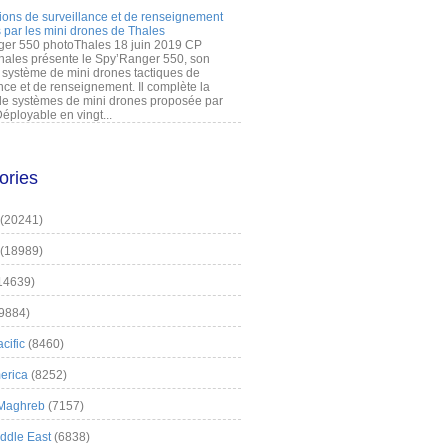
ions de surveillance et de renseignement
 par les mini drones de Thales
er 550 photoThales 18 juin 2019 CP
hales présente le Spy’Ranger 550, son
système de mini drones tactiques de
nce et de renseignement. Il complète la
 systèmes de mini drones proposée par
éployable en vingt...
ories
(20241)
(18989)
14639)
9884)
cific
(8460)
erica
(8252)
 Maghreb
(7157)
iddle East
(6838)