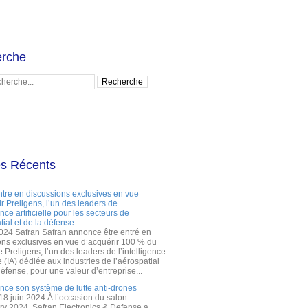
rche
es Récents
ntre en discussions exclusives en vue
r Preligens, l’un des leaders de
gence artificielle pour les secteurs de
tial et de la défense
2024 Safran Safran annonce être entré en
ons exclusives en vue d’acquérir 100 % du
e Preligens, l’un des leaders de l’intelligence
lle (IA) dédiée aux industries de l’aérospatial
défense, pour une valeur d’entreprise...
ance son système de lutte anti-drones
 18 juin 2024 À l’occasion du salon
ry 2024, Safran Electronics & Defense a