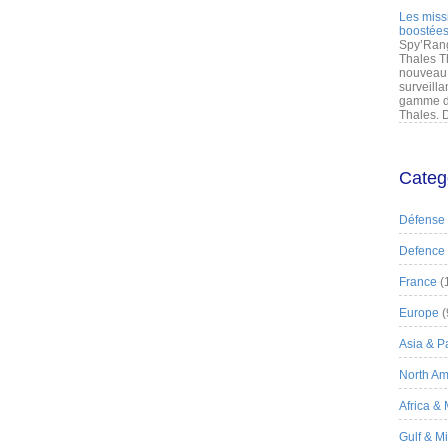
Les miss
boostées
Spy’Rang
Thales T
nouveau 
surveilla
gamme de
Thales. D
Categ
Défense
Defence
France
(
Europe
(
Asia & Pa
North Am
Africa &
Gulf & M