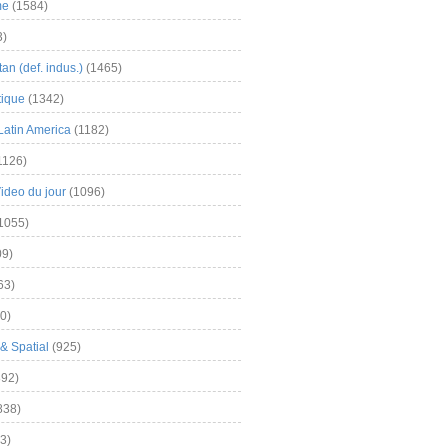
me
(1584)
3)
an (def. indus.)
(1465)
tique
(1342)
Latin America
(1182)
1126)
Video du jour
(1096)
1055)
9)
63)
0)
& Spatial
(925)
92)
838)
3)