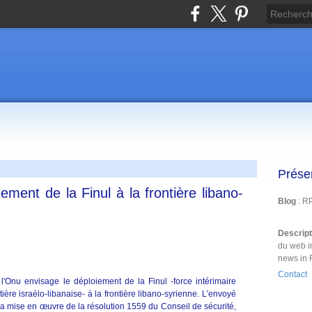
Prése
ement de la Finul à la frontière libano-
Blog
: R
Descrip
du web i
news in 
Contact
l'Onu envisage le déploiement de la Finul -force intérimaire
ère israélo-libanaise- à la frontière libano-syrienne. L’envoyé
a mise en œuvre de la résolution 1559 du Conseil de sécurité,