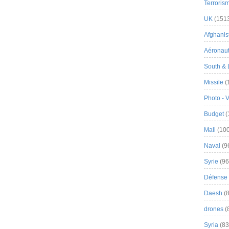
Terroris
UK
(151
Afghanist
Aéronau
South & 
Missile
(
Photo - 
Budget
(
Mali
(100
Naval
(9
Syrie
(96
Défense 
Daesh
(8
drones
(
Syria
(83