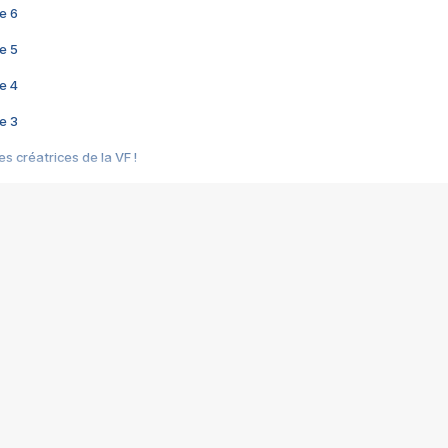
e 6
e 5
e 4
e 3
s créatrices de la VF !
e 2
e 1
e Mektoub My Love arrive enfin ! Rencontre avec Shaïn Boumedine et Sal
i : après Toni en famille
elle réalise le bouleversant Dites lui que je l'aime
ais ! Rencontre autour de Vie privée de Rebecca Zlotowski
 de Marguerite, Grave... Rencontre avec Ella Rumpf
 Les Rêveurs, un film intime sur la santé mentale