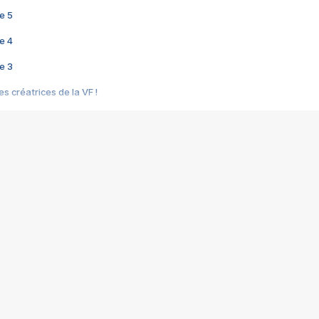
e 5
e 4
e 3
s créatrices de la VF !
e 2
e 1
e Mektoub My Love arrive enfin ! Rencontre avec Shaïn Boumedine et Sal
i : après Toni en famille
elle réalise le bouleversant Dites lui que je l'aime
ais ! Rencontre autour de Vie privée de Rebecca Zlotowski
 de Marguerite, Grave... Rencontre avec Ella Rumpf
 Les Rêveurs, un film intime sur la santé mentale