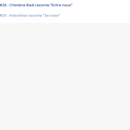
#26 : Chimène Badi raconte "Entre nous"
#25 : Indochine raconte "3e sexe"
#24 : Zaho raconte "C'est chelou"
#23 : Patrick Bruel raconte "Au café des délices"
#22 : Kyo raconte "Le chemin"
#21 : Nolwenn Leroy raconte "Cassé"
#20 : Patrick Hernandez raconte "Born to be alive"
#19 : Lorie raconte "Près de moi"
#18 : Michael Jones raconte "A nos actes manqués" (avec Jean-Jacque
#17 : Khaled raconte "Aïcha"
#16 : Corneille raconte "Parce qu'on vient de loin"
#15 : Indochine raconte "L'aventurier"