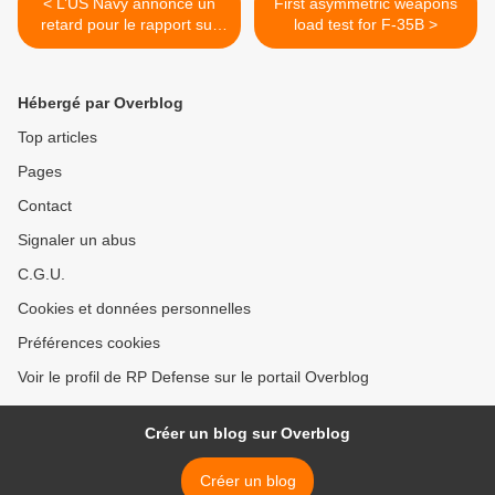
< L’US Navy annonce un
First asymmetric weapons
retard pour le rapport sur
load test for F-35B >
l’incendie à bord de l’USS
Miami
Hébergé par Overblog
Top articles
Pages
Contact
Signaler un abus
C.G.U.
Cookies et données personnelles
Préférences cookies
Voir le profil de RP Defense sur le portail Overblog
Créer un blog sur Overblog
Créer un blog