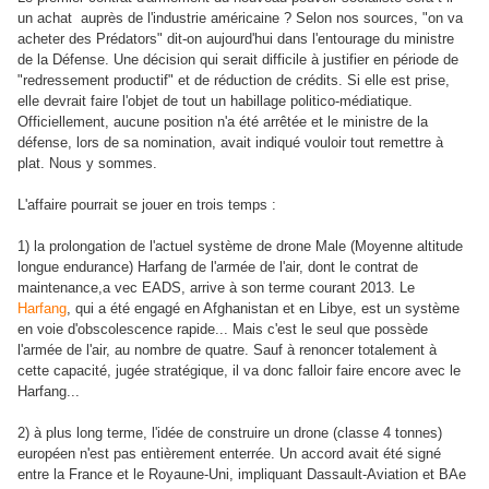
un achat auprès de l'industrie américaine ? Selon nos sources, "on va
acheter des Prédators" dit-on aujourd'hui dans l'entourage du ministre
de la Défense. Une décision qui serait difficile à justifier en période de
"redressement productif" et de réduction de crédits. Si elle est prise,
elle devrait faire l'objet de tout un habillage politico-médiatique.
Officiellement, aucune position n'a été arrêtée et le ministre de la
défense, lors de sa nomination, avait indiqué vouloir tout remettre à
plat. Nous y sommes.
L'affaire pourrait se jouer en trois temps :
1) la prolongation de l'actuel système de drone Male (Moyenne altitude
longue endurance) Harfang de l'armée de l'air, dont le contrat de
maintenance,a vec EADS, arrive à son terme courant 2013. Le
Harfang
, qui a été engagé en Afghanistan et en Libye, est un système
en voie d'obscolescence rapide... Mais c'est le seul que possède
l'armée de l'air, au nombre de quatre. Sauf à renoncer totalement à
cette capacité, jugée stratégique, il va donc falloir faire encore avec le
Harfang...
2) à plus long terme, l'idée de construire un drone (classe 4 tonnes)
européen n'est pas entièrement enterrée. Un accord avait été signé
entre la France et le Royaune-Uni, impliquant Dassault-Aviation et BAe