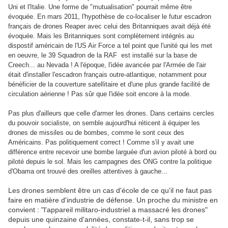
Uni et l'Italie. Une forme de "mutualisation" pourrait même être
évoquée. En mars 2011, l'hypothèse de co-localiser le futur escadron
français de drones Reaper avec celui des Britanniques avait déjà été
évoquée. Mais les Britanniques sont complètement intégrés au
dispostif américain de l'US Air Force a tel point que l'unité qui les met
en oeuvre, le 39 Squadron de la RAF est installé sur la base de
Creech... au Nevada ! A l'époque, l'idée avancée par l'Armée de l'air
était d'installer l'escadron français outre-atlantique, notamment pour
bénéficier de la couverture satellitaire et d'une plus grande facilité de
circulation aérienne ! Pas sûr que l'idée soit encore à la mode.
Pas plus d'ailleurs que celle d'armer les drones. Dans certains cercles
du pouvoir socialiste, on semble aujourd'hui réticent à équiper les
drones de missiles ou de bombes, comme le sont ceux des
Américains. Pas politiquement correct ! Comme s'il y avait une
différence entre recevoir une bombe larguée d'un avion piloté à bord ou
piloté depuis le sol. Mais les campagnes des ONG contre la politique
d'Obama ont trouvé des oreilles attentives à gauche...
Les drones semblent être un cas d'école de ce qu'il ne faut pas
faire en matière d'industrie de défense. Un proche du ministre en
convient : "l'appareil militaro-industriel a massacré les drones"
depuis une quinzaine d'années, constate-t-il, sans trop se