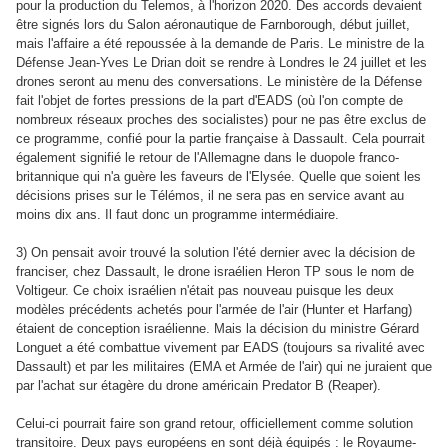
pour la production du Telemos, à l'horizon 2020. Des accords devaient
être signés lors du Salon aéronautique de Farnborough, début juillet,
mais l'affaire a été repoussée à la demande de Paris. Le ministre de la
Défense Jean-Yves Le Drian doit se rendre à Londres le 24 juillet et les
drones seront au menu des conversations. Le ministère de la Défense
fait l'objet de fortes pressions de la part d'EADS (où l'on compte de
nombreux réseaux proches des socialistes) pour ne pas être exclus de
ce programme, confié pour la partie française à Dassault. Cela pourrait
également signifié le retour de l'Allemagne dans le duopole franco-
britannique qui n'a guère les faveurs de l'Elysée. Quelle que soient les
décisions prises sur le Télémos, il ne sera pas en service avant au
moins dix ans. Il faut donc un programme intermédiaire.
3) On pensait avoir trouvé la solution l'été dernier avec la décision de
franciser, chez Dassault, le drone israélien Heron TP sous le nom de
Voltigeur. Ce choix israélien n'était pas nouveau puisque les deux
modèles précédents achetés pour l'armée de l'air (Hunter et Harfang)
étaient de conception israélienne. Mais la décision du ministre Gérard
Longuet a été combattue vivement par EADS (toujours sa rivalité avec
Dassault) et par les militaires (EMA et Armée de l'air) qui ne juraient que
par l'achat sur étagère du drone américain Predator B (Reaper).
Celui-ci pourrait faire son grand retour, officiellement comme solution
transitoire. Deux pays européens en sont déjà équipés : le Royaume-