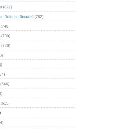
er
(827)
m Défense Sécurité
(782)
(748)
A
(730)
y
(726)
5)
5)
54)
(646)
9)
(615)
)
4)