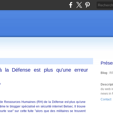
Prése
à la Défense est plus qu'une erreur
Blog
: R
Descrip
du web i
news in 
Contact
e Ressources Humaines (RH) de la Défense est plus qu'une
me le blogger spécialisé en sécurité internet Belsec. Il trouve
urte vue" sur cette fuite "alors que des militaires se trouvent