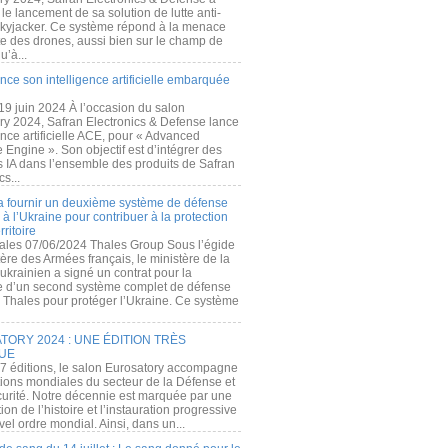
e lancement de sa solution de lutte anti-
kyjacker. Ce système répond à la menace
te des drones, aussi bien sur le champ de
u’à...
nce son intelligence artificielle embarquée
 19 juin 2024 À l’occasion du salon
ry 2024, Safran Electronics & Defense lance
gence artificielle ACE, pour « Advanced
 Engine ». Son objectif est d’intégrer des
s IA dans l’ensemble des produits de Safran
cs...
a fournir un deuxième système de défense
à l’Ukraine pour contribuer à la protection
rritoire
ales 07/06/2024 Thales Group Sous l’égide
ère des Armées français, le ministère de la
ukrainien a signé un contrat pour la
re d’un second système complet de défense
 Thales pour protéger l’Ukraine. Ce système
ORY 2024 : UNE ÉDITION TRÈS
UE
7 éditions, le salon Eurosatory accompagne
tions mondiales du secteur de la Défense et
curité. Notre décennie est marquée par une
ion de l’histoire et l’instauration progressive
el ordre mondial. Ainsi, dans un...