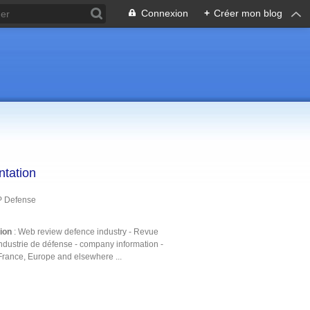
Connexion
+
Créer mon blog
ntation
P Defense
tion
: Web review defence industry - Revue
ndustrie de défense - company information -
France, Europe and elsewhere ...