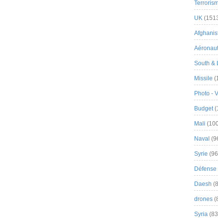
Terroris
UK
(151
Afghanist
Aéronau
South & 
Missile
(
Photo - 
Budget
(
Mali
(100
Naval
(9
Syrie
(96
Défense 
Daesh
(8
drones
(
Syria
(83