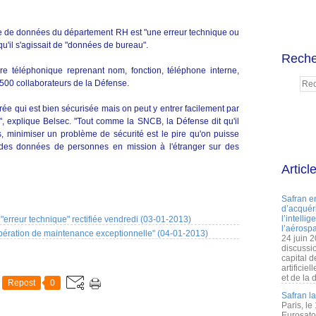
te de données du département RH est "une erreur technique ou
u'il s'agissait de "données de bureau".
Reche
téléphonique reprenant nom, fonction, téléphone interne,
500 collaborateurs de la Défense.
e qui est bien sécurisée mais on peut y entrer facilement par
, explique Belsec. "Tout comme la SNCB, la Défense dit qu'il
is, minimiser un problème de sécurité est le pire qu'on puisse
nt des données de personnes en mission à l'étranger sur des
Articl
Safran e
d’acquéri
l’intelli
"erreur technique" rectifiée vendredi (03-01-2013)
l’aérospa
pération de maintenance exceptionnelle" (04-01-2013)
24 juin 
discussi
capital d
artificie
et de la 
Repost
0
Safran l
Paris, le
Eurosato