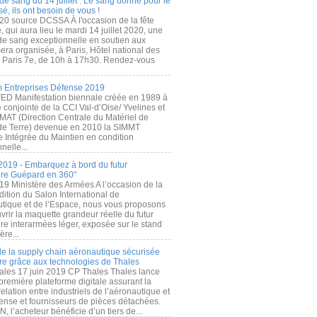
de sang du 14 juillet : Le sang donné pour le
é, ils ont besoin de vous !
20 source DCSSA À l'occasion de la fête
, qui aura lieu le mardi 14 juillet 2020, une
 de sang exceptionnelle en soutien aux
era organisée, à Paris, Hôtel national des
s Paris 7e, de 10h à 17h30. Rendez-vous
.
 Entreprises Défense 2019
FED Manifestation biennale créée en 1989 à
ive conjointe de la CCI Val-d’Oise/ Yvelines et
MAT (Direction Centrale du Matériel de
de Terre) devenue en 2010 la SIMMT
e Intégrée du Maintien en condition
nelle...
2019 - Embarquez à bord du futur
ère Guépard en 360°
19 Ministère des Armées A l’occasion de la
ition du Salon International de
utique et de l’Espace, nous vous proposons
rir la maquette grandeur réelle du futur
ère interarmées léger, exposée sur le stand
ère...
 de la supply chain aéronautique sécurisée
re grâce aux technologies de Thales
ales 17 juin 2019 CP Thales Thales lance
première plateforme digitale assurant la
elation entre industriels de l’aéronautique et
fense et fournisseurs de pièces détachées.
, l’acheteur bénéficie d’un tiers de...