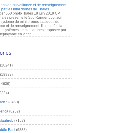
ions de surveillance et de renseignement
 par les mini drones de Thales
er 550 photoThales 18 juin 2019 CP
hales présente le Spy’Ranger 550, son
système de mini drones tactiques de
nce et de renseignement. Il complète la
 systèmes de mini drones proposée par
éployable en vingt...
ories
(20241)
(18989)
14639)
9884)
cific
(8460)
erica
(8252)
 Maghreb
(7157)
iddle East
(6838)