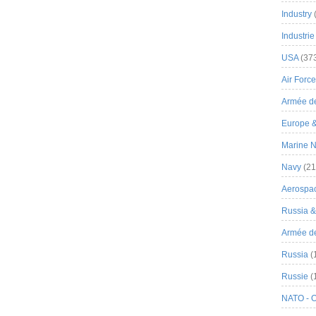
Industry
Industrie
USA
(37
Air Force
Armée de
Europe 
Marine N
Navy
(21
Aerospa
Russia 
Armée de 
Russia
(
Russie
(
NATO - 