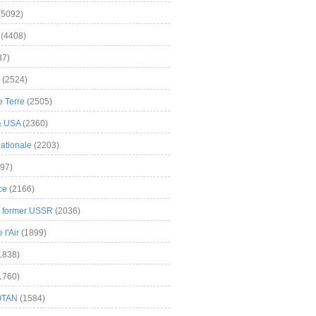
(5092)
(4408)
37)
(2524)
 Terre
(2505)
& USA
(2360)
ationale
(2203)
97)
ce
(2166)
& former USSR
(2036)
l'Air
(1899)
1838)
1760)
OTAN
(1584)