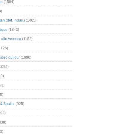
me
(1584)
3)
an (def. indus.)
(1465)
tique
(1342)
Latin America
(1182)
1126)
Video du jour
(1096)
1055)
9)
63)
0)
& Spatial
(925)
92)
838)
3)