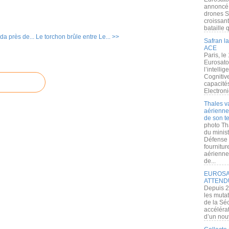
annoncé l
drones S
croissan
bataille q
da près de...
Le torchon brûle entre Le... >>
Safran la
ACE
Paris, le
Eurosato
l’intelli
Cognitive
capacité
Electroni
Thales v
aérienne 
de son te
photo Th
du minist
Défense 
fournitu
aérienne
de...
EUROSAT
ATTEND
Depuis 2
les muta
de la Sé
accélérat
d’un nouv