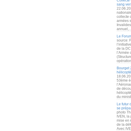
Collecte 
sang vers
22.06.20
nationale
collecte
armées s
Invalide
annuel,..
Le Forum
source: 
l’initiat
de la DC
l’Armée 
(Structur
opération
Bourget 
hélicopt
18.06.20
53ème éd
l’Aérona
de découv
hélicopt
du minist
Le futur
se prépa
photo Th
IVEN, la 
mise en r
de la dé
Avec IVEN