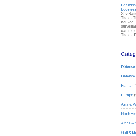
Les miss
boostées
Spy’Rang
Thales T
nouveau 
surveilla
gamme de
Thales. D
Categ
Défense
Defence
France
(
Europe
(
Asia & Pa
North Am
Africa &
Gulf & M