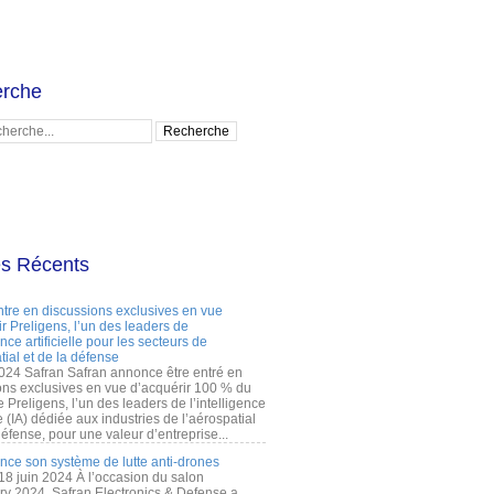
rche
es Récents
ntre en discussions exclusives en vue
r Preligens, l’un des leaders de
gence artificielle pour les secteurs de
tial et de la défense
2024 Safran Safran annonce être entré en
ons exclusives en vue d’acquérir 100 % du
e Preligens, l’un des leaders de l’intelligence
lle (IA) dédiée aux industries de l’aérospatial
défense, pour une valeur d’entreprise...
ance son système de lutte anti-drones
 18 juin 2024 À l’occasion du salon
ry 2024, Safran Electronics & Defense a