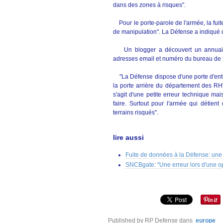
dans des zones à risques".
Pour le porte-parole de l'armée, la fui
de manipulation". La Défense a indiqué q
Un blogger a découvert un annuaire 
adresses email et numéro du bureau de 
"La Défense dispose d'une porte d'entré
la porte arrière du département des RH"
s'agit d'une petite erreur technique ma
faire. Surtout pour l'armée qui détie
terrains risqués".
lire aussi
Fuite de données à la Défense: une 
SNCBgate: "Une erreur lors d'une o
Published by RP Defense
dans
europe