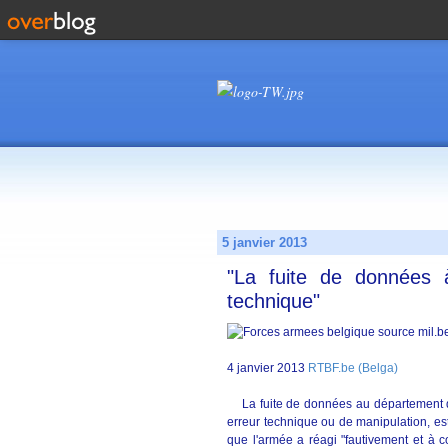
5 janvier 2013
"La fuite de données 
technique"
4 janvier 2013
RTBF.be (Belga)
La fuite de données au département d
erreur technique ou de manipulation, esti
que l'armée a réagi "fautivement et à co