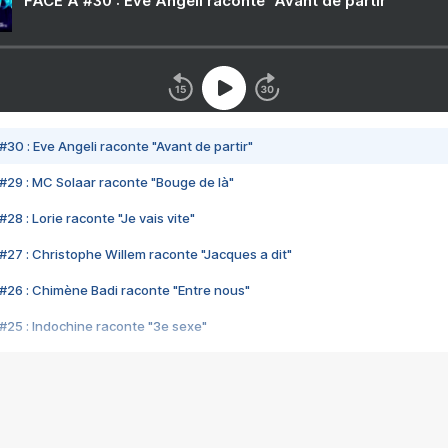
FACE A #30 : Eve Angeli raconte "Avant de partir"
#30 : Eve Angeli raconte "Avant de partir"
#29 : MC Solaar raconte "Bouge de là"
28 : Lorie raconte "Je vais vite"
#27 : Christophe Willem raconte "Jacques a dit"
#26 : Chimène Badi raconte "Entre nous"
#25 : Indochine raconte "3e sexe"
#24 : Zaho raconte "C'est chelou"
#23 : Patrick Bruel raconte "Au café des délices"
#22 : Kyo raconte "Le chemin"