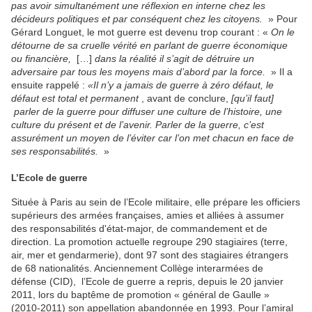
pas avoir simultanément une réflexion en interne chez les
décideurs politiques et par conséquent chez les citoyens.
» Pour
Gérard Longuet, le mot guerre est devenu trop courant : «
On le
détourne de sa cruelle vérité en parlant de guerre économique
ou financière,
[…]
dans la réalité il s’agit de détruire un
adversaire par tous les moyens mais d’abord par la force.
» Il a
ensuite rappelé :
«Il n’y a jamais de guerre à zéro défaut, le
défaut est total et permanent
, avant de conclure,
[qu’il faut]
parler de la guerre pour diffuser une culture de l’histoire, une
culture du présent et de l’avenir. Parler de la guerre, c’est
assurément un moyen de l’éviter car l’on met chacun en face de
ses responsabilités.
»
L’Ecole de guerre
Située à Paris au sein de l’Ecole militaire, elle prépare les officiers
supérieurs des armées françaises, amies et alliées à assumer
des responsabilités d'état-major, de commandement et de
direction. La promotion actuelle regroupe 290 stagiaires (terre,
air, mer et gendarmerie), dont 97 sont des stagiaires étrangers
de 68 nationalités. Anciennement Collège interarmées de
défense (CID), l’Ecole de guerre a repris, depuis le 20 janvier
2011, lors du baptême de promotion « général de Gaulle »
(2010-2011) son appellation abandonnée en 1993. Pour l’amiral