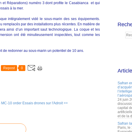
ien et Réparations) numéro 3 dont profite le Casabianca et qui
essais à la mer.
esque intégralement vidé le sous-marin des ses équipements.
Reche
 ou remplacés par des installations plus récentes. En matière de
ra ainsi d’un important saut technologique. La coque et les
mersion ont été minutieusement inspectées, tout comme les
t de redonner au sous-marin un potentiel de 10 ans.
Repost
0
Articl
Safran e
d’acquéri
l’intelli
l’aérospa
24 juin 
 MC-10 order
Essais drones sur l'Adroit >>
discussi
capital d
artificie
et de la 
Safran l
Paris, le
Eurosato