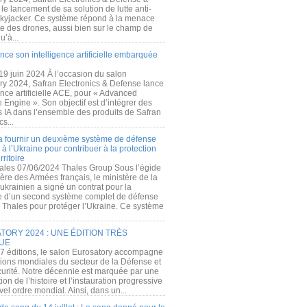
e lancement de sa solution de lutte anti-
kyjacker. Ce système répond à la menace
te des drones, aussi bien sur le champ de
u’à...
nce son intelligence artificielle embarquée
 19 juin 2024 À l’occasion du salon
ry 2024, Safran Electronics & Defense lance
gence artificielle ACE, pour « Advanced
 Engine ». Son objectif est d’intégrer des
s IA dans l’ensemble des produits de Safran
cs...
a fournir un deuxième système de défense
à l’Ukraine pour contribuer à la protection
rritoire
ales 07/06/2024 Thales Group Sous l’égide
ère des Armées français, le ministère de la
ukrainien a signé un contrat pour la
re d’un second système complet de défense
 Thales pour protéger l’Ukraine. Ce système
ORY 2024 : UNE ÉDITION TRÈS
UE
7 éditions, le salon Eurosatory accompagne
tions mondiales du secteur de la Défense et
curité. Notre décennie est marquée par une
ion de l’histoire et l’instauration progressive
el ordre mondial. Ainsi, dans un...