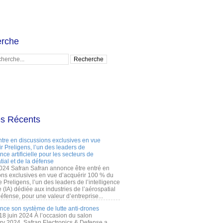
rche
es Récents
ntre en discussions exclusives en vue
r Preligens, l’un des leaders de
gence artificielle pour les secteurs de
tial et de la défense
2024 Safran Safran annonce être entré en
ons exclusives en vue d’acquérir 100 % du
e Preligens, l’un des leaders de l’intelligence
lle (IA) dédiée aux industries de l’aérospatial
défense, pour une valeur d’entreprise...
ance son système de lutte anti-drones
 18 juin 2024 À l’occasion du salon
ry 2024, Safran Electronics & Defense a