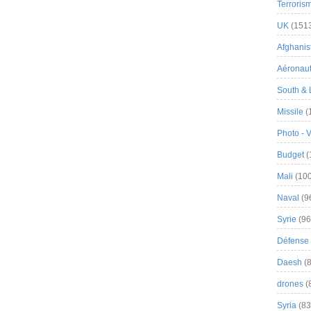
Terroris
UK
(151
Afghanist
Aéronau
South & 
Missile
(
Photo - 
Budget
(
Mali
(100
Naval
(9
Syrie
(96
Défense 
Daesh
(8
drones
(
Syria
(83