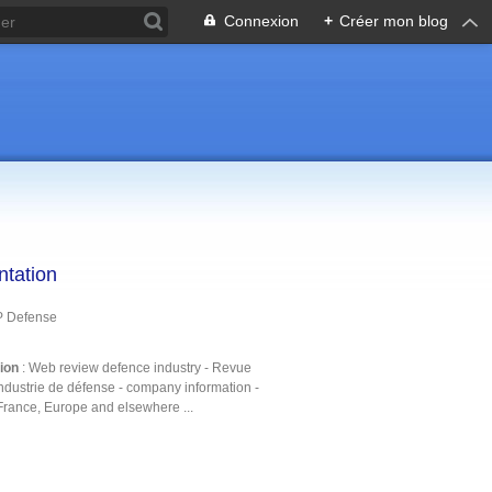
Connexion
+
Créer mon blog
ntation
P Defense
tion
: Web review defence industry - Revue
ndustrie de défense - company information -
France, Europe and elsewhere ...