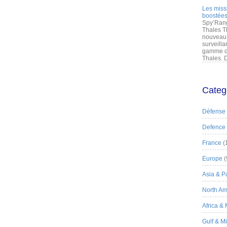
Les miss
boostées
Spy’Rang
Thales T
nouveau 
surveilla
gamme de
Thales. D
Categ
Défense
Defence
France
(
Europe
(
Asia & Pa
North Am
Africa &
Gulf & M