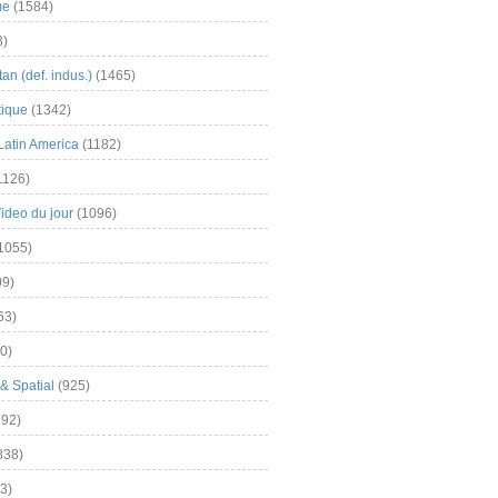
me
(1584)
3)
an (def. indus.)
(1465)
tique
(1342)
Latin America
(1182)
1126)
Video du jour
(1096)
1055)
9)
63)
0)
& Spatial
(925)
92)
838)
3)