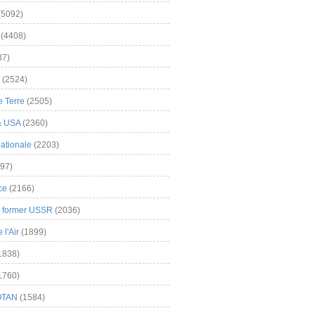
(5092)
(4408)
37)
(2524)
 Terre
(2505)
& USA
(2360)
ationale
(2203)
97)
ce
(2166)
& former USSR
(2036)
l'Air
(1899)
1838)
1760)
OTAN
(1584)