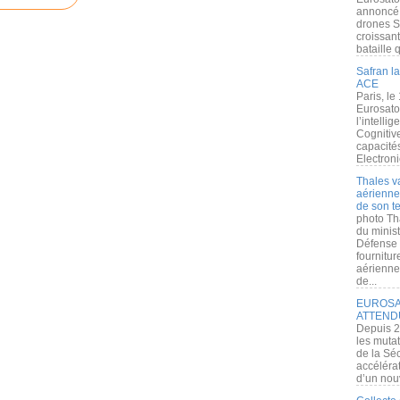
annoncé l
drones S
croissan
bataille q
Safran la
ACE
Paris, le
Eurosato
l’intelli
Cognitive
capacité
Electroni
Thales v
aérienne 
de son te
photo Th
du minist
Défense 
fournitu
aérienne
de...
EUROSAT
ATTEND
Depuis 2
les muta
de la Sé
accélérat
d’un nouv