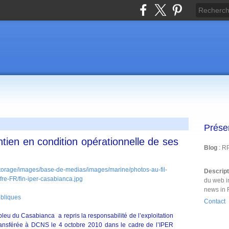
Prése
tien en condition opérationnelle de ses
Blog
: R
Descrip
du web i
news in 
ubliques
Contact
leu du Casabianca a repris la responsabilité de l’exploitation
transférée à DCNS le 4 octobre 2010 dans le cadre de l’IPER