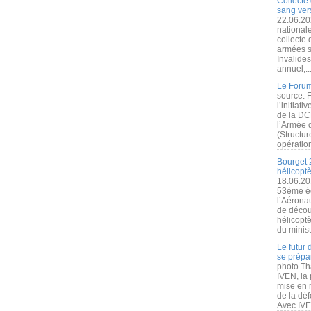
Collecte 
sang vers
22.06.20
nationale
collecte
armées s
Invalide
annuel,..
Le Forum
source: 
l’initiat
de la DC
l’Armée 
(Structur
opération
Bourget 
hélicopt
18.06.20
53ème éd
l’Aérona
de découv
hélicopt
du minist
Le futur
se prépa
photo Th
IVEN, la 
mise en r
de la dé
Avec IVEN