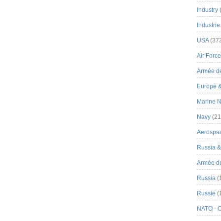
Industry
Industrie
USA
(37
Air Force
Armée de
Europe 
Marine N
Navy
(21
Aerospa
Russia 
Armée de 
Russia
(
Russie
(
NATO - 