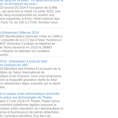
de sang du 14 juillet : Le sang donné pour le
é, ils ont besoin de vous !
20 source DCSSA À l'occasion de la fête
, qui aura lieu le mardi 14 juillet 2020, une
 de sang exceptionnelle en soutien aux
era organisée, à Paris, Hôtel national des
s Paris 7e, de 10h à 17h30. Rendez-vous
.
 Entreprises Défense 2019
FED Manifestation biennale créée en 1989 à
ive conjointe de la CCI Val-d’Oise/ Yvelines et
MAT (Direction Centrale du Matériel de
de Terre) devenue en 2010 la SIMMT
e Intégrée du Maintien en condition
nelle...
2019 - Embarquez à bord du futur
ère Guépard en 360°
19 Ministère des Armées A l’occasion de la
ition du Salon International de
utique et de l’Espace, nous vous proposons
rir la maquette grandeur réelle du futur
ère interarmées léger, exposée sur le stand
ère...
 de la supply chain aéronautique sécurisée
re grâce aux technologies de Thales
ales 17 juin 2019 CP Thales Thales lance
première plateforme digitale assurant la
elation entre industriels de l’aéronautique et
fense et fournisseurs de pièces détachées.
, l’acheteur bénéficie d’un tiers de...