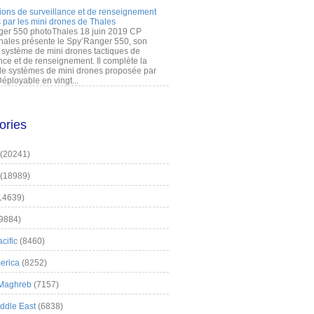
ions de surveillance et de renseignement
 par les mini drones de Thales
er 550 photoThales 18 juin 2019 CP
hales présente le Spy’Ranger 550, son
système de mini drones tactiques de
nce et de renseignement. Il complète la
 systèmes de mini drones proposée par
éployable en vingt...
ories
(20241)
(18989)
14639)
9884)
cific
(8460)
erica
(8252)
 Maghreb
(7157)
iddle East
(6838)