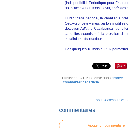
(Indisponibilité Périodique pour Entret
doit s’achever au mois d’avril, après les 
Durant cette période, le chantier a pr
Ceux-ci ont été visités, parfois modifiés
détection ASM, le Casabianca bénéficie
capacités soumises à la pression d’im
installations du réacteur.
Ces quelques 18 mois d’IPER permettron
Published by RP Defense
dans
france
commenter cet article
…
<< L-3 Wescam wins
commentaires
Ajouter un commentaire