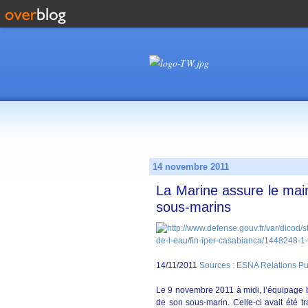
14 novembre 2011
La Marine assure le main
sous-marins
14/11/2011
Sources : ESNA Relations P
Le 9 novembre 2011 à midi, l’équipage b
de son sous-marin. Celle-ci avait été 