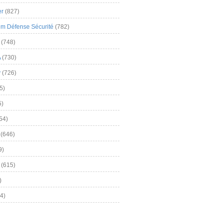
er
(827)
m Défense Sécurité
(782)
(748)
A
(730)
y
(726)
5)
5)
54)
(646)
9)
(615)
)
4)