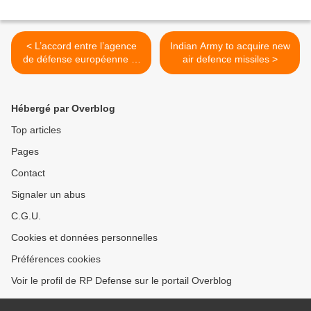
< L’accord entre l’agence
Indian Army to acquire new
de défense européenne et
air defence missiles >
OCCAR bientôt signé
Hébergé par Overblog
Top articles
Pages
Contact
Signaler un abus
C.G.U.
Cookies et données personnelles
Préférences cookies
Voir le profil de RP Defense sur le portail Overblog