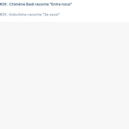
#26 : Chimène Badi raconte "Entre nous"
#25 : Indochine raconte "3e sexe"
#24 : Zaho raconte "C'est chelou"
#23 : Patrick Bruel raconte "Au café des délices"
#22 : Kyo raconte "Le chemin"
#21 : Nolwenn Leroy raconte "Cassé"
#20 : Patrick Hernandez raconte "Born to be alive"
#19 : Lorie raconte "Près de moi"
#18 : Michael Jones raconte "A nos actes manqués" (avec Jean-Jacque
#17 : Khaled raconte "Aïcha"
#16 : Corneille raconte "Parce qu'on vient de loin"
#15 : Indochine raconte "L'aventurier"
14 : Lorie raconte "Sur un air latino"