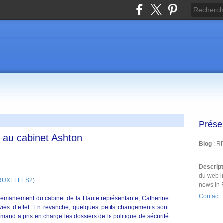
Prése
 au cabinet Ashton
Blog
: R
Descrip
du web i
(BRUXELLES2)
news in 
Contact
 remaniement du cabinet de la Haute représentante, Catherine
ivies d’effet. En revanche, quelques petits changements sont
emand a pris en charge les dossiers de la politique de sécurité