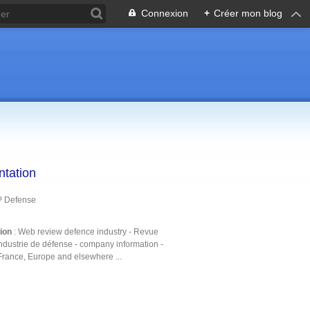
Connexion
+
Créer mon blog
ntation
P Defense
tion
: Web review defence industry - Revue
ndustrie de défense - company information -
France, Europe and elsewhere ...