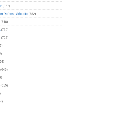
er
(827)
m Défense Sécurité
(782)
(748)
A
(730)
y
(726)
5)
5)
54)
(646)
9)
(615)
)
4)