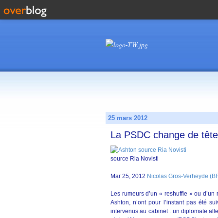
25 mars 2012
La PSDC change de tête
source Ria Novisti
Mar 25, 2012
Nicolas Gros-Verheyde 
Les rumeurs d’un « reshuffle » ou d’un
Ashton, n’ont pour l’instant pas été su
intervenus au cabinet : un diplomate all