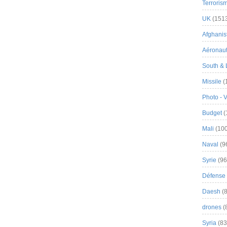
Terroris
UK
(151
Afghanist
Aéronau
South & 
Missile
(
Photo - 
Budget
(
Mali
(100
Naval
(9
Syrie
(96
Défense 
Daesh
(8
drones
(
Syria
(83