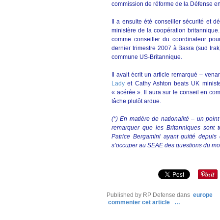
commission de réforme de la Défense en
Il a ensuite été conseiller sécurité et 
ministère de la coopération britannique
comme conseiller du coordinateur pour 
dernier trimestre 2007 à Basra (sud Ira
commune US-Britannique.
Il avait écrit un article remarqué – ve
Lady
et Cathy Ashton beats UK minister
« acérée ». Il aura sur le conseil en com
tâche plutôt ardue.
(*) En matière de nationalité – un poin
remarquer que les Britanniques sont t
Patrice Bergamini ayant quitté depuis
s’occuper au SEAE des questions du mo
Published by RP Defense
dans
europe
commenter cet article
…