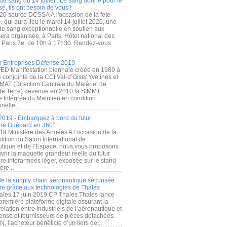
de sang du 14 juillet : Le sang donné pour le
é, ils ont besoin de vous !
20 source DCSSA À l'occasion de la fête
, qui aura lieu le mardi 14 juillet 2020, une
 de sang exceptionnelle en soutien aux
era organisée, à Paris, Hôtel national des
s Paris 7e, de 10h à 17h30. Rendez-vous
.
 Entreprises Défense 2019
FED Manifestation biennale créée en 1989 à
ive conjointe de la CCI Val-d’Oise/ Yvelines et
MAT (Direction Centrale du Matériel de
de Terre) devenue en 2010 la SIMMT
e Intégrée du Maintien en condition
nelle...
2019 - Embarquez à bord du futur
ère Guépard en 360°
19 Ministère des Armées A l’occasion de la
ition du Salon International de
utique et de l’Espace, nous vous proposons
rir la maquette grandeur réelle du futur
ère interarmées léger, exposée sur le stand
ère...
 de la supply chain aéronautique sécurisée
re grâce aux technologies de Thales
ales 17 juin 2019 CP Thales Thales lance
première plateforme digitale assurant la
elation entre industriels de l’aéronautique et
fense et fournisseurs de pièces détachées.
, l’acheteur bénéficie d’un tiers de...