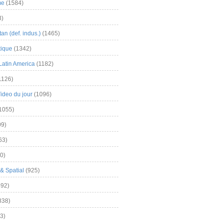
me
(1584)
3)
an (def. indus.)
(1465)
tique
(1342)
Latin America
(1182)
1126)
Video du jour
(1096)
1055)
9)
63)
0)
& Spatial
(925)
92)
838)
3)