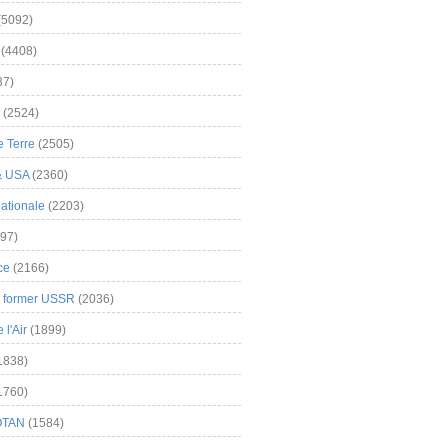
(5092)
(4408)
37)
(2524)
 Terre
(2505)
& USA
(2360)
ationale
(2203)
97)
ce
(2166)
& former USSR
(2036)
l'Air
(1899)
1838)
1760)
OTAN
(1584)