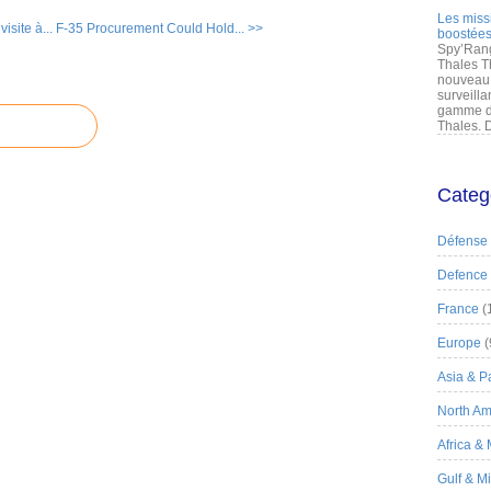
Les miss
isite à...
F-35 Procurement Could Hold... >>
boostées
Spy’Rang
Thales T
nouveau 
surveilla
gamme de
Thales. D
Categ
Défense
Defence
France
(
Europe
(
Asia & Pa
North Am
Africa &
Gulf & M