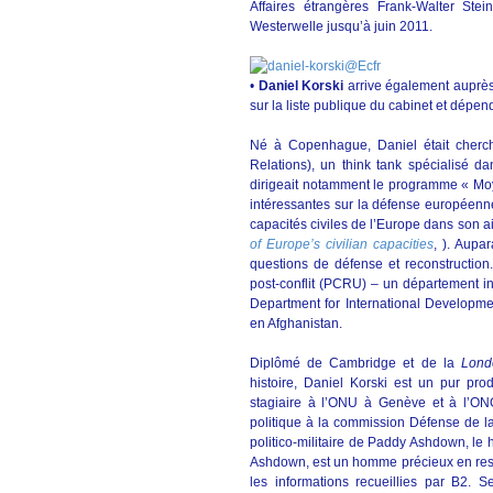
Affaires étrangères Frank-Walter St
Westerwelle jusqu’à juin 2011.
•
Daniel Korski
arrive également auprès 
sur la liste publique du cabinet et dépe
Né à Copenhague, Daniel était cherc
Relations), un think tank spécialisé da
dirigeait notamment le programme « Moy
intéressantes sur la défense européenne
capacités civiles de l’Europe dans son aid
of Europe’s civilian capacities
, ). Aupar
questions de défense et reconstruction.
post-conflit (PCRU) – un département inte
Department for International Development
en Afghanistan.
Diplômé de Cambridge et de la
Lond
histoire, Daniel Korski est un pur pro
stagiaire à l’ONU à Genève et à l’ONG
politique à la commission Défense de 
politico-militaire de Paddy Ashdown, le 
Ashdown, est un homme précieux en ress
les informations recueillies par B2. 