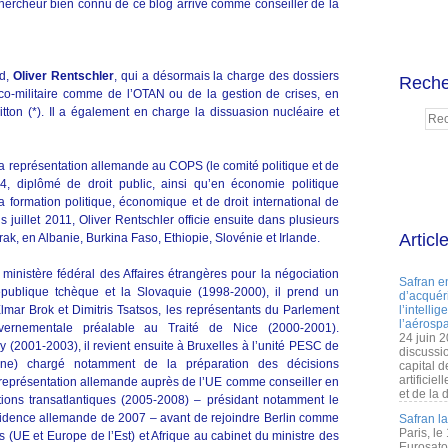
ercheur bien connu de ce blog arrive comme conseiller de la
nd,
Oliver Rentschler
, qui a désormais la charge des dossiers
Reche
co-militaire comme de l’OTAN ou de la gestion de crises, en
ton (*). Il a également en charge la dissuasion nucléaire et
 la représentation allemande au COPS (le comité politique et de
, diplômé de droit public, ainsi qu’en économie politique
la formation politique, économique et de droit international de
juillet 2011, Oliver Rentschler officie ensuite dans plusieurs
Articl
, en Albanie, Burkina Faso, Ethiopie, Slovénie et Irlande.
 ministère fédéral des Affaires étrangères pour la négociation
Safran e
république tchèque et la Slovaquie (1998-2000), il prend un
d’acquéri
mar Brok et Dimitris Tsatsos, les représentants du Parlement
l’intelli
l’aérospa
vernementale préalable au Traité de Nice (2000-2001).
24 juin 
2001-2003), il revient ensuite à Bruxelles à l’unité PESC de
discussi
e) chargé notamment de la préparation des décisions
capital d
artificie
a représentation allemande auprès de l’UE comme conseiller en
et de la 
tions transatlantiques (2005-2008) – présidant notamment le
sidence allemande de 2007 – avant de rejoindre Berlin comme
Safran l
Paris, le
 (UE et Europe de l’Est) et Afrique au cabinet du ministre des
Eurosato