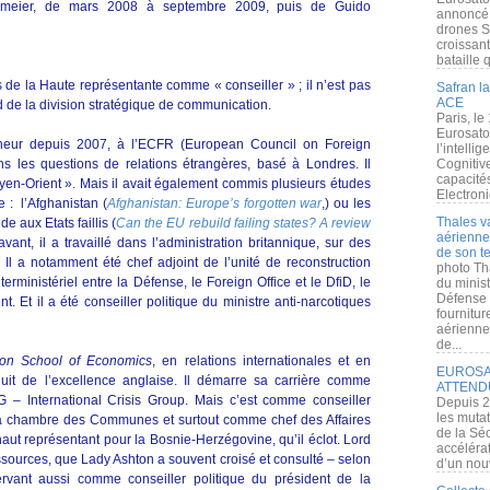
einmeier, de mars 2008 à septembre 2009, puis de Guido
annoncé l
drones S
croissan
bataille q
de la Haute représentante comme « conseiller » ; il n’est pas
Safran la
ACE
nd de la division stratégique de communication.
Paris, le
Eurosato
heur depuis 2007, à l’ECFR (European Council on Foreign
l’intelli
ns les questions de relations étrangères, basé à Londres. Il
Cognitive
capacité
en-Orient ». Mais il avait également commis plusieurs études
Electroni
 : l’Afghanistan (
Afghanistan: Europe’s forgotten war
,) ou les
Thales v
e aux Etats faillis (
Can the EU rebuild failing states? A review
aérienne 
avant, il a travaillé dans l’administration britannique, sur des
de son te
 Il a notamment été chef adjoint de l’unité de reconstruction
photo Th
rministériel entre la Défense, le Foreign Office et le DfiD, le
du minist
Défense 
. Et il a été conseiller politique du ministre anti-narcotiques
fournitu
aérienne
de...
on School of Economics
, en relations internationales et en
EUROSAT
duit de l’excellence anglaise. Il démarre sa carrière comme
ATTEND
 – International Crisis Group. Mais c’est comme conseiller
Depuis 2
les muta
la chambre des Communes et surtout comme chef des Affaires
de la Sé
haut représentant pour la Bosnie-Herzégovine, qu’il éclot. Lord
accélérat
ources, que Lady Ashton a souvent croisé et consulté – selon
d’un nouv
Servant aussi comme conseiller politique du président de la