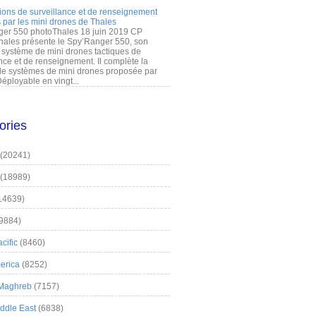
ions de surveillance et de renseignement
 par les mini drones de Thales
er 550 photoThales 18 juin 2019 CP
hales présente le Spy’Ranger 550, son
système de mini drones tactiques de
nce et de renseignement. Il complète la
 systèmes de mini drones proposée par
éployable en vingt...
ories
(20241)
(18989)
14639)
9884)
cific
(8460)
erica
(8252)
 Maghreb
(7157)
iddle East
(6838)