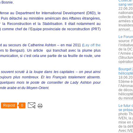
Collecte 
 Bosnie.
sang vers
22.06.20
nationale
défense au Department for International Development (DfiD), le
collecte
. Puis détaché au ministère américain des Affaires étrangères,
armées s
la Reconstruction et la Stabilisation. Il était notamment au
Invalide
k) comme chef de l’Equipe provinciale de reconstruction (PRT)
annuel,..
Le Forum
source: 
nant au secours de Catherine Ashton – en mai 2011 (
Lay off the
l’initiat
de la DC
s to Bengazi). Un article qui tranchait avec la plume plus
l’Armée 
munication, si c’est cela une partie de sa feuille de route, une
(Structur
opération
Bourget 
t souvent scruté à la loupe dans les capitales – on peut ainsi
hélicopt
oujours plus nombreux. Et les Français totalement absents.
18.06.20
53ème éd
 quelques mois le poste de conseiller de Lady Ashton pour
l’Aérona
nde arabe et du Moyen-Orient.
de découv
hélicopt
du minist
Repost
0
Le futur
se prépa
photo Th
IVEN, la 
mise en r
de la dé
Avec IVEN