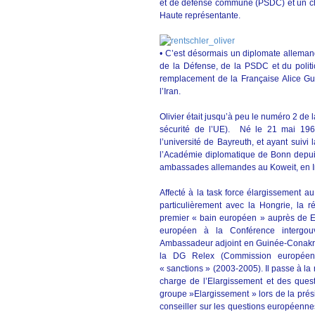
et de défense commune (PSDC) et un ch
Haute représentante.
• C’est désormais un diplomate allema
de la Défense, de la PSDC et du politi
remplacement de la Française Alice Guit
l’Iran.
Olivier était jusqu’à peu le numéro 2 de
sécurité de l’UE). Né le 21 mai 1964
l’université de Bayreuth, et ayant suivi 
l’Académie diplomatique de Bonn depuis 
ambassades allemandes au Koweit, en Irak
Affecté à la task force élargissement au
particulièrement avec la Hongrie, la 
premier « bain européen » auprès de El
européen à la Conférence intergou
Ambassadeur adjoint en Guinée-Conakry (
la DG Relex (Commission européenn
« sanctions » (2003-2005). Il passe à l
charge de l’Elargissement et des ques
groupe »Elargissement » lors de la pré
conseiller sur les questions européennes