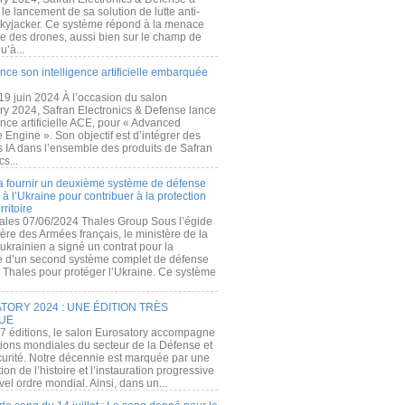
e lancement de sa solution de lutte anti-
kyjacker. Ce système répond à la menace
te des drones, aussi bien sur le champ de
u’à...
nce son intelligence artificielle embarquée
 19 juin 2024 À l’occasion du salon
ry 2024, Safran Electronics & Defense lance
gence artificielle ACE, pour « Advanced
 Engine ». Son objectif est d’intégrer des
s IA dans l’ensemble des produits de Safran
cs...
a fournir un deuxième système de défense
à l’Ukraine pour contribuer à la protection
rritoire
ales 07/06/2024 Thales Group Sous l’égide
ère des Armées français, le ministère de la
ukrainien a signé un contrat pour la
re d’un second système complet de défense
 Thales pour protéger l’Ukraine. Ce système
ORY 2024 : UNE ÉDITION TRÈS
UE
7 éditions, le salon Eurosatory accompagne
tions mondiales du secteur de la Défense et
curité. Notre décennie est marquée par une
ion de l’histoire et l’instauration progressive
el ordre mondial. Ainsi, dans un...