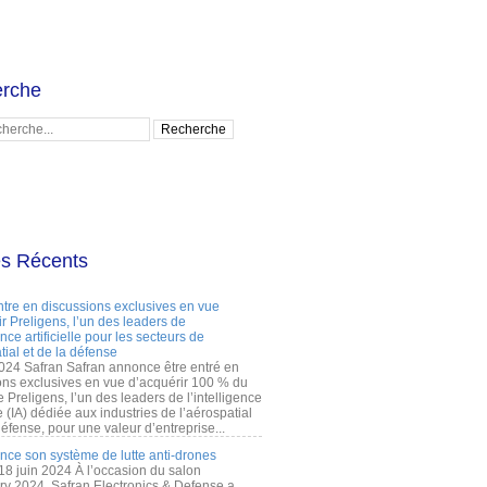
rche
es Récents
ntre en discussions exclusives en vue
r Preligens, l’un des leaders de
gence artificielle pour les secteurs de
tial et de la défense
2024 Safran Safran annonce être entré en
ons exclusives en vue d’acquérir 100 % du
e Preligens, l’un des leaders de l’intelligence
lle (IA) dédiée aux industries de l’aérospatial
défense, pour une valeur d’entreprise...
ance son système de lutte anti-drones
 18 juin 2024 À l’occasion du salon
ry 2024, Safran Electronics & Defense a