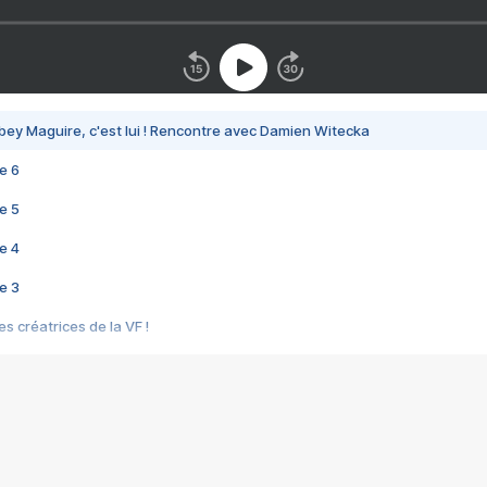
bey Maguire, c'est lui ! Rencontre avec Damien Witecka
e 6
e 5
e 4
e 3
s créatrices de la VF !
e 2
e 1
e Mektoub My Love arrive enfin ! Rencontre avec Shaïn Boumedine et Sal
i : après Toni en famille