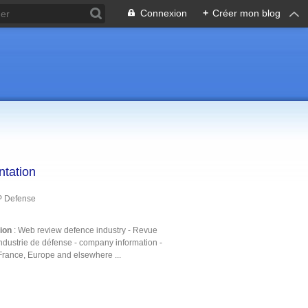
Connexion
+
Créer mon blog
ntation
P Defense
tion
: Web review defence industry - Revue
ndustrie de défense - company information -
France, Europe and elsewhere ...