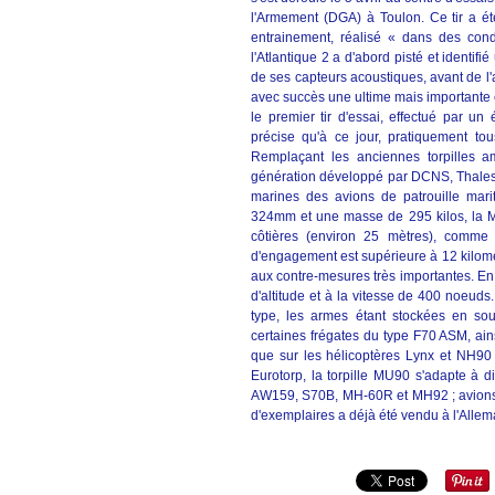
l'Armement (DGA) à Toulon. Ce tir a été 
entrainement, réalisé « dans des condi
l'Atlantique 2 a d'abord pisté et identi
de ses capteurs acoustiques, avant de l'
avec succès une ultime mais importante é
le premier tir d'essai, effectué par un
précise qu'à ce jour, pratiquement to
Remplaçant les anciennes torpilles 
génération développé par DCNS, Thales 
marines des avions de patrouille mar
324mm et une masse de 295 kilos, la M
côtières (environ 25 mètres), comme
d'engagement est supérieure à 12 kilomèt
aux contre-mesures très importantes. En 
d'altitude et à la vitesse de 400 noeud
type, les armes étant stockées en s
certaines frégates du type F70 ASM, ain
que sur les hélicoptères Lynx et NH90
Eurotorp, la torpille MU90 s'adapte à di
AW159, S70B, MH-60R et MH92 ; avions A
d'exemplaires a déjà été vendu à l'Allemag