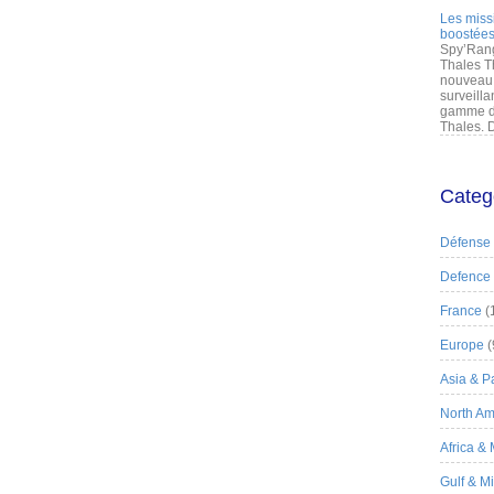
Les miss
boostées
Spy’Rang
Thales T
nouveau 
surveilla
gamme de
Thales. D
Categ
Défense
Defence
France
(
Europe
(
Asia & Pa
North Am
Africa &
Gulf & M