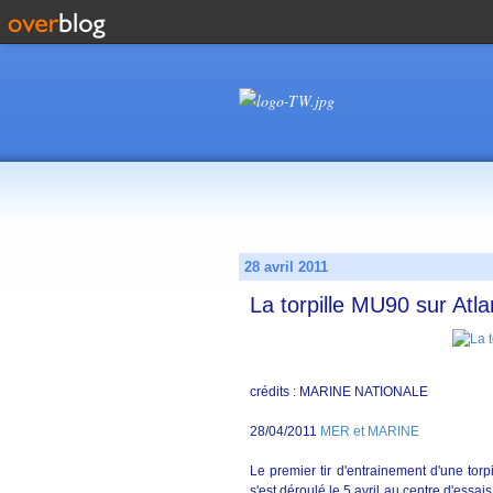
28 avril 2011
La torpille MU90 sur Atla
crédits : MARINE NATIONALE
28/04/2011
MER et MARINE
Le premier tir d'entrainement d'une tor
s'est déroulé le 5 avril au centre d'ess