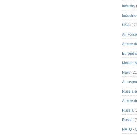
Industry
Industrie
USA
(37
Air Force
Armée de
Europe 
Marine N
Navy
(21
Aerospa
Russia 
Armée de 
Russia
(
Russie
(
NATO - 