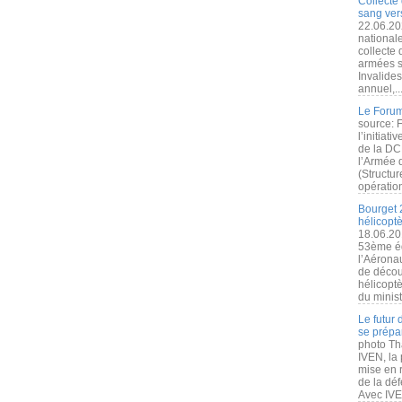
Collecte 
sang vers
22.06.20
nationale
collecte
armées s
Invalide
annuel,..
Le Forum
source: 
l’initiat
de la DC
l’Armée 
(Structur
opération
Bourget 
hélicopt
18.06.20
53ème éd
l’Aérona
de découv
hélicopt
du minist
Le futur
se prépa
photo Th
IVEN, la 
mise en r
de la dé
Avec IVEN