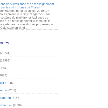
ions de surveillance et de renseignement
 par les mini drones de Thales
er 550 photoThales 18 juin 2019 CP
hales présente le Spy’Ranger 550, son
système de mini drones tactiques de
nce et de renseignement. Il complète la
 systèmes de mini drones proposée par
éployable en vingt...
ories
(20241)
(18989)
14639)
9884)
cific
(8460)
erica
(8252)
 Maghreb
(7157)
iddle East
(6838)