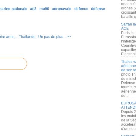
annoncé l
drones S
arine nationale
atl2
mu90
aéronavale
defence
défense
croissan
bataille q
Safran la
ACE
Paris, le
ire arms,...
Thaïlande : Un pas de plus... >>
Eurosato
l’intelli
Cognitive
capacité
Electroni
Thales v
aérienne 
de son te
photo Th
du minist
Défense 
fournitu
aérienne
de...
EUROSAT
ATTEND
Depuis 2
les muta
de la Sé
accélérat
d’un nouv