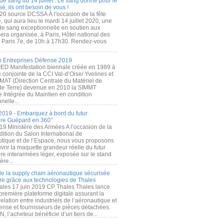
de sang du 14 juillet : Le sang donné pour le
é, ils ont besoin de vous !
20 source DCSSA À l'occasion de la fête
, qui aura lieu le mardi 14 juillet 2020, une
 de sang exceptionnelle en soutien aux
era organisée, à Paris, Hôtel national des
s Paris 7e, de 10h à 17h30. Rendez-vous
.
 Entreprises Défense 2019
FED Manifestation biennale créée en 1989 à
ive conjointe de la CCI Val-d’Oise/ Yvelines et
MAT (Direction Centrale du Matériel de
de Terre) devenue en 2010 la SIMMT
e Intégrée du Maintien en condition
nelle...
2019 - Embarquez à bord du futur
ère Guépard en 360°
19 Ministère des Armées A l’occasion de la
ition du Salon International de
utique et de l’Espace, nous vous proposons
rir la maquette grandeur réelle du futur
ère interarmées léger, exposée sur le stand
ère...
 de la supply chain aéronautique sécurisée
re grâce aux technologies de Thales
ales 17 juin 2019 CP Thales Thales lance
première plateforme digitale assurant la
elation entre industriels de l’aéronautique et
fense et fournisseurs de pièces détachées.
, l’acheteur bénéficie d’un tiers de...