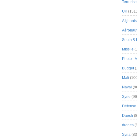
Terroris
UK
(151
Afghanist
Aéronau
South & 
Missile
(
Photo - 
Budget
(
Mali
(100
Naval
(9
Syrie
(96
Défense 
Daesh
(8
drones
(
Syria
(83