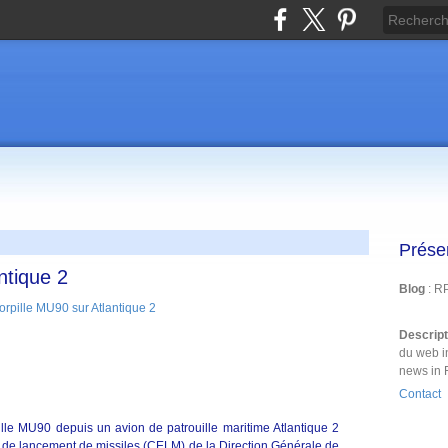
Prése
ntique 2
Blog
: R
Descrip
du web i
news in 
Contact
pille MU90 depuis un avion de patrouille maritime Atlantique 2
ais de lancement de missiles (CELM) de la Direction Générale de