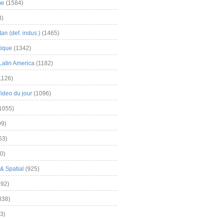
me
(1584)
3)
an (def. indus.)
(1465)
tique
(1342)
Latin America
(1182)
1126)
Video du jour
(1096)
1055)
9)
63)
0)
& Spatial
(925)
92)
838)
3)