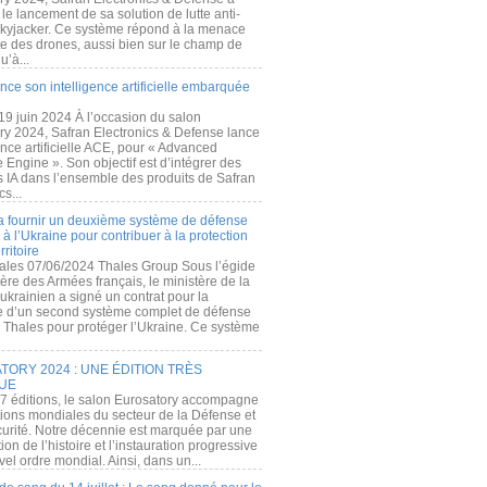
e lancement de sa solution de lutte anti-
kyjacker. Ce système répond à la menace
te des drones, aussi bien sur le champ de
u’à...
nce son intelligence artificielle embarquée
 19 juin 2024 À l’occasion du salon
ry 2024, Safran Electronics & Defense lance
gence artificielle ACE, pour « Advanced
 Engine ». Son objectif est d’intégrer des
s IA dans l’ensemble des produits de Safran
cs...
a fournir un deuxième système de défense
à l’Ukraine pour contribuer à la protection
rritoire
ales 07/06/2024 Thales Group Sous l’égide
ère des Armées français, le ministère de la
ukrainien a signé un contrat pour la
re d’un second système complet de défense
 Thales pour protéger l’Ukraine. Ce système
ORY 2024 : UNE ÉDITION TRÈS
UE
7 éditions, le salon Eurosatory accompagne
tions mondiales du secteur de la Défense et
curité. Notre décennie est marquée par une
ion de l’histoire et l’instauration progressive
el ordre mondial. Ainsi, dans un...