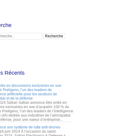
rche
es Récents
ntre en discussions exclusives en vue
r Preligens, l’un des leaders de
gence artificielle pour les secteurs de
tial et de la défense
2024 Safran Safran annonce être entré en
ons exclusives en vue d’acquérir 100 % du
e Preligens, l’un des leaders de l’intelligence
lle (IA) dédiée aux industries de l’aérospatial
défense, pour une valeur d’entreprise...
ance son système de lutte anti-drones
 18 juin 2024 À l’occasion du salon
ry 2024, Safran Electronics & Defense a