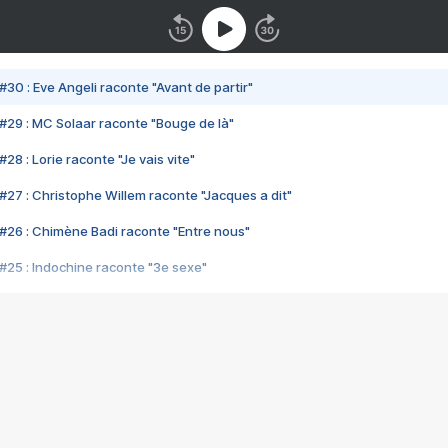
#30 : Eve Angeli raconte "Avant de partir"
#29 : MC Solaar raconte "Bouge de là"
28 : Lorie raconte "Je vais vite"
#27 : Christophe Willem raconte "Jacques a dit"
#26 : Chimène Badi raconte "Entre nous"
#25 : Indochine raconte "3e sexe"
#24 : Zaho raconte "C'est chelou"
#23 : Patrick Bruel raconte "Au café des délices"
#22 : Kyo raconte "Le chemin"
#21 : Nolwenn Leroy raconte "Cassé"
#20 : Patrick Hernandez raconte "Born to be alive"