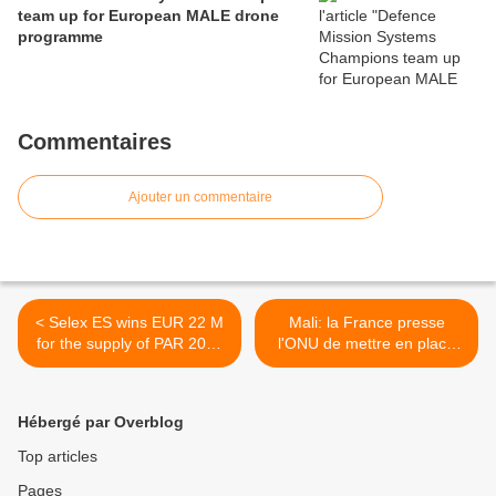
team up for European MALE drone
programme
Commentaires
Ajouter un commentaire
< Selex ES wins EUR 22 M
Mali: la France presse
for the supply of PAR 2090
l'ONU de mettre en place
CF to French AF
une force de maintien de la
paix >
Hébergé par Overblog
Top articles
Pages