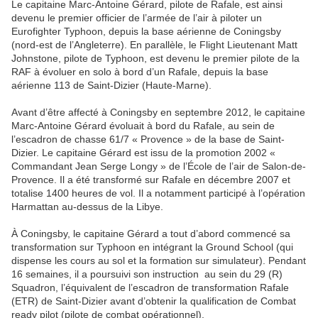
Le capitaine Marc-Antoine Gérard, pilote de Rafale, est ainsi
devenu le premier officier de l’armée de l’air à piloter un
Eurofighter Typhoon, depuis la base aérienne de Coningsby
(nord-est de l’Angleterre). En parallèle, le Flight Lieutenant Matt
Johnstone, pilote de Typhoon, est devenu le premier pilote de la
RAF à évoluer en solo à bord d’un Rafale, depuis la base
aérienne 113 de Saint-Dizier (Haute-Marne).
Avant d’être affecté à Coningsby en septembre 2012, le capitaine
Marc-Antoine Gérard évoluait à bord du Rafale, au sein de
l’escadron de chasse 61/7 « Provence » de la base de Saint-
Dizier. Le capitaine Gérard est issu de la promotion 2002 «
Commandant Jean Serge Longy » de l’École de l’air de Salon-de-
Provence. Il a été transformé sur Rafale en décembre 2007 et
totalise 1400 heures de vol. Il a notamment participé à l’opération
Harmattan au-dessus de la Libye.
À Coningsby, le capitaine Gérard a tout d’abord commencé sa
transformation sur Typhoon en intégrant la Ground School (qui
dispense les cours au sol et la formation sur simulateur). Pendant
16 semaines, il a poursuivi son instruction au sein du 29 (R)
Squadron, l’équivalent de l’escadron de transformation Rafale
(ETR) de Saint-Dizier avant d’obtenir la qualification de Combat
ready pilot (pilote de combat opérationnel).