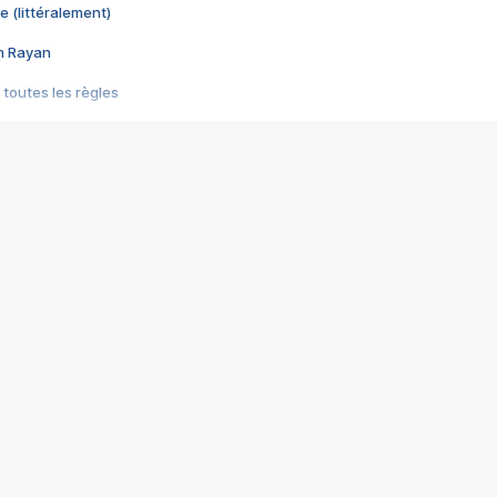
e (littéralement)
im Rayan
 toutes les règles
s les jeux vidéo
us choquant de Rockstar ? - Le scandale BULLY
e plus moche de Steam
du RÊVE tourne au CAUCHEMAR
pendant 8 heures
it… à tort
umiliés par un jeu vidéo
ire - Final Fantasy 8
ti un empire - Age of Empires
story DOFUS