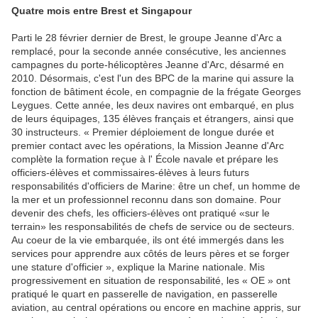
Quatre mois entre Brest et Singapour
Parti le 28 février dernier de Brest, le groupe Jeanne d'Arc a
remplacé, pour la seconde année consécutive, les anciennes
campagnes du porte-hélicoptères Jeanne d'Arc, désarmé en
2010. Désormais, c'est l'un des BPC de la marine qui assure la
fonction de bâtiment école, en compagnie de la frégate Georges
Leygues. Cette année, les deux navires ont embarqué, en plus
de leurs équipages, 135 élèves français et étrangers, ainsi que
30 instructeurs. « Premier déploiement de longue durée et
premier contact avec les opérations, la Mission Jeanne d'Arc
complète la formation reçue à l' École navale et prépare les
officiers-élèves et commissaires-élèves à leurs futurs
responsabilités d'officiers de Marine: être un chef, un homme de
la mer et un professionnel reconnu dans son domaine. Pour
devenir des chefs, les officiers-élèves ont pratiqué «sur le
terrain» les responsabilités de chefs de service ou de secteurs.
Au coeur de la vie embarquée, ils ont été immergés dans les
services pour apprendre aux côtés de leurs pères et se forger
une stature d'officier », explique la Marine nationale. Mis
progressivement en situation de responsabilité, les « OE » ont
pratiqué le quart en passerelle de navigation, en passerelle
aviation, au central opérations ou encore en machine appris, sur