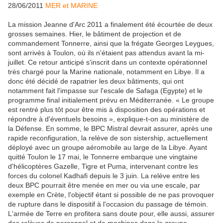
28/06/2011
MER et MARINE
La mission Jeanne d'Arc 2011 a finalement été écourtée de deux
grosses semaines. Hier, le bâtiment de projection et de
commandement Tonnerre, ainsi que la frégate Georges Leygues,
sont arrivés à Toulon, où ils n'étaient pas attendus avant la mi-
juillet. Ce retour anticipé s'inscrit dans un contexte opérationnel
très chargé pour la Marine nationale, notamment en Libye. Il a
donc été décidé de rapatrier les deux bâtiments, qui ont
notamment fait l'impasse sur l'escale de Safaga (Egypte) et le
programme final initialement prévu en Méditerranée. « Le groupe
est rentré plus tôt pour être mis à disposition des opérations et
répondre à d'éventuels besoins », explique-t-on au ministère de
la Défense. En somme, le BPC Mistral devrait assurer, après une
rapide reconfiguration, la relève de son sistership, actuellement
déployé avec un groupe aéromobile au large de la Libye. Ayant
quitté Toulon le 17 mai, le Tonnerre embarque une vingtaine
d'hélicoptères Gazelle, Tigre et Puma, intervenant contre les
forces du colonel Kadhafi depuis le 3 juin. La relève entre les
deux BPC pourrait être menée en mer ou via une escale, par
exemple en Crète, l'objectif étant si possible de ne pas provoquer
de rupture dans le dispositif à l'occasion du passage de témoin.
L'armée de Terre en profitera sans doute pour, elle aussi, assurer