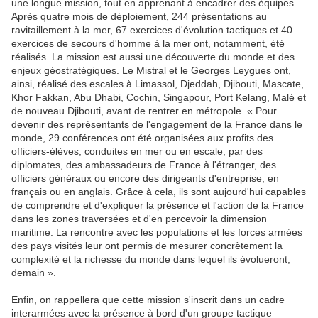
une longue mission, tout en apprenant à encadrer des équipes.
Après quatre mois de déploiement, 244 présentations au
ravitaillement à la mer, 67 exercices d'évolution tactiques et 40
exercices de secours d'homme à la mer ont, notamment, été
réalisés. La mission est aussi une découverte du monde et des
enjeux géostratégiques. Le Mistral et le Georges Leygues ont,
ainsi, réalisé des escales à Limassol, Djeddah, Djibouti, Mascate,
Khor Fakkan, Abu Dhabi, Cochin, Singapour, Port Kelang, Malé et
de nouveau Djibouti, avant de rentrer en métropole. « Pour
devenir des représentants de l'engagement de la France dans le
monde, 29 conférences ont été organisées aux profits des
officiers-élèves, conduites en mer ou en escale, par des
diplomates, des ambassadeurs de France à l'étranger, des
officiers généraux ou encore des dirigeants d'entreprise, en
français ou en anglais. Grâce à cela, ils sont aujourd'hui capables
de comprendre et d'expliquer la présence et l'action de la France
dans les zones traversées et d'en percevoir la dimension
maritime. La rencontre avec les populations et les forces armées
des pays visités leur ont permis de mesurer concrètement la
complexité et la richesse du monde dans lequel ils évolueront,
demain ».
Enfin, on rappellera que cette mission s'inscrit dans un cadre
interarmées avec la présence à bord d'un groupe tactique