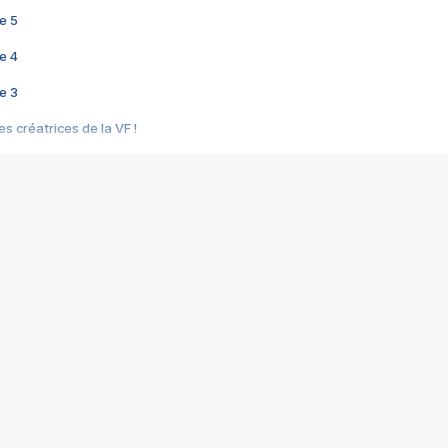
e 5
e 4
e 3
s créatrices de la VF !
e 2
e 1
e Mektoub My Love arrive enfin ! Rencontre avec Shaïn Boumedine et Sal
i : après Toni en famille
elle réalise le bouleversant Dites lui que je l'aime
ais ! Rencontre autour de Vie privée de Rebecca Zlotowski
 de Marguerite, Grave... Rencontre avec Ella Rumpf
 Les Rêveurs, un film intime sur la santé mentale