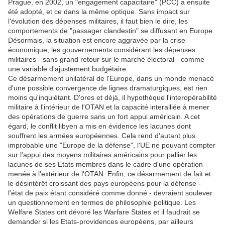
Prague, en 2002, un "engagement capacitaire" (PCC) a ensuite
été adopté, et ce dans la même optique. Sans impact sur
l'évolution des dépenses militaires, il faut bien le
dire
, les
comportements de "passager clandestin" se diffusant en
Europe
.
Désormais, la situation est encore aggravée par la crise
économique, les gouvernements considérant les dépenses
militaires - sans grand retour sur le marché électoral - comme
une variable d'ajustement budgétaire.
Ce désarmement unilatéral de l'Europe, dans un monde menacé
d'une possible convergence de lignes dramaturgiques, est rien
moins qu'inquiétant. D'ores et déjà, il hypothèque l'interopérabilité
militaire à l'intérieur de l'OTAN et la capacité interalliée à
mener
des opérations de guerre sans un fort appui américain. A cet
égard, le conflit libyen a mis en évidence les lacunes dont
souffrent les armées européennes. Cela rend d'autant plus
improbable une "
Europe
de la défense", l'UE ne pouvant
compter
sur l'appui des moyens militaires américains pour
pallier
les
lacunes de ses Etats membres dans le cadre d'une opération
menée à l'extérieur de l'OTAN. Enfin, ce désarmement de fait et
le désintérêt croissant des pays européens pour la défense -
l'état de paix étant considéré comme donné - devraient
soulever
un questionnement en termes de philosophie politique. Les
Welfare States ont dévoré les Warfare States et il faudrait se
demander
si les Etats-providences européens, par ailleurs