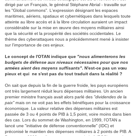
dirigé par un Français, le général Stéphane Abrial - travaille sur
les "Global commons". L'expression désignant les espaces
maritimes, aériens, spatiaux et cybernétiques dans lesquels toute
atteinte au libre accès et à la libre circulation auraient un impact
considérable sur la mise en œuvre des moyens militaires ainsi
que la sécurité et la prospérité des
société
s occidentales. Le
thème des cyberattaques nous a précédemment mené à
insister
sur l'importance de ces enjeux.
Le concept de l'OTAN indique que
"nous alimenterons les
budgets de défense aux niveaux nécessaires pour que nos
arm
ées aient des moyens suffisants"
. N'est-ce pas un vœu
pieux et qui ne s'est pas du tout traduit dans la réalité ?
On sait que depuis la fin de la guerre froide, les pays européens
ont très largement réduit leurs dépenses militaires. Un ancien
premier ministre français avait alors parlé des
"dividendes de la
paix"
mais on ne voit pas les effets bénéfiques pour la croissance
économique. La valeur relative des dépenses militaires est
passée de 3 ou 4 points de PIB à 1,5 point, voire moins dans bien
des cas. Lors du sommet de Washington, en 1999, l'OTAN a
lancé une "initiative de défense conventionnelle" (IDC) et
préconisé le maintien des dépenses militaires à 2 points de PIB. A