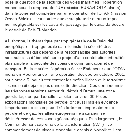
posé la question de la sécurité des voies maritimes : l'opération
menée sous le drapeau de l'UE (mission EUNAVFOR Atalanta)
dans la zone est complétée par une opération de l'OTAN (mission
Ocean Shield
). Il est notoire que cette piraterie a eu un impact
non négligeable sur les coûts du passage par le canal de Suez et
le détroit de Bab-El-Mandeb.
A Lisbonne, la thématique par trop générale de la "sécurité
énergétique" - trop générale car elle inclut la sécurité des
infrastructures qui dépend de la responsabilité des autorités
nationales - a débouché sur le projet d'une contribution interalliée
plus ample à la sécurité des voies de communication et de
transport. En la matière, l'opération
Active Endeavour
que l'OTAN
mène en Méditerranée - une opération décidée en octobre 2001,
sous article 5, pour
lutter
contrer
les trafics illicites et le terrorisme
-, constituait déjà un pas dans cette direction. Ces derniers mois,
les très fortes tensions autour du détroit d'Ormuz, une zone
géostratégique par laquelle transitent environ 30 % des
exportations mondiales de pétrole, ont aussi mis en évidence
l'importance de ces enjeux. Très fortement importateurs de
pétrole et de gaz, les alliés européens ne sauraient se
désintéresser de ces zones géostratégiques. Plus largement, le
Commandement suprême de la transformation (ACT) - ce
commandement de niveau stratégique est sis à Norfolk et il est