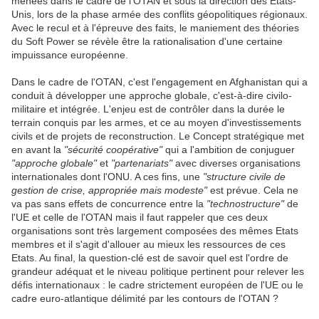
menées dans le cadre de l'OTAN et sous la direction des
Etats-
Unis
, lors de la phase armée des conflits géopolitiques régionaux.
Avec le recul et à l'épreuve des faits, le maniement des théories
du
Soft Power
se révèle être la rationalisation d'une certaine
impuissance européenne.
Dans le cadre de l'OTAN, c'est l'engagement en
Afghanistan
qui a
conduit à développer une approche globale, c'est-à-dire civilo-
militaire et intégrée. L'enjeu est de contrôler dans la durée le
terrain conquis par les armes, et ce au moyen d'investissements
civils et de projets de reconstruction. Le Concept stratégique met
en avant la
"sécurité coopérative"
qui a l'ambition de
conjuguer
"approche globale"
et
"partenariats"
avec diverses organisations
internationales dont l'ONU. A ces fins, une
"structure civile de
gestion de crise, appropriée mais modeste"
est prévue. Cela ne
va pas sans effets de concurrence entre la
"technostructure"
de
l'UE et celle de l'OTAN mais il faut
rappeler
que ces deux
organisations sont très largement composées des mêmes Etats
membres et il s'agit d'
allouer
au mieux les ressources de ces
Etats. Au final, la question-clé est de
savoir
quel est l'ordre de
grandeur adéquat et le niveau politique pertinent pour
relever
les
défis internationaux : le cadre strictement européen de l'UE ou le
cadre euro-atlantique délimité par les contours de l'OTAN ?