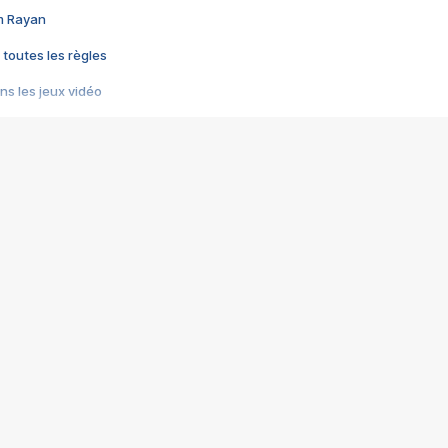
im Rayan
 toutes les règles
s les jeux vidéo
us choquant de Rockstar ? - Le scandale BULLY
e plus moche de Steam
du RÊVE tourne au CAUCHEMAR
pendant 8 heures
it… à tort
umiliés par un jeu vidéo
ire - Final Fantasy 8
ti un empire - Age of Empires
story DOFUS