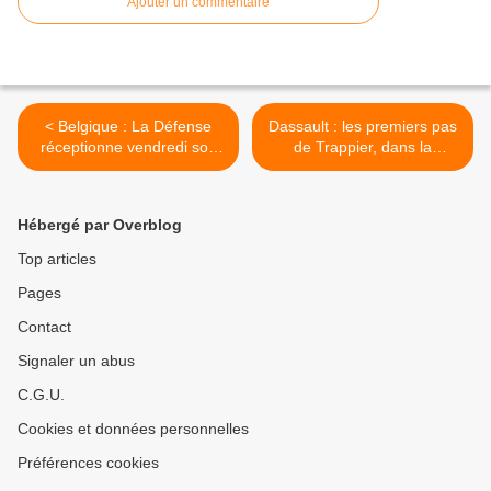
Ajouter un commentaire
< Belgique : La Défense
Dassault : les premiers pas
réceptionne vendredi son
de Trappier, dans la
premier hélicoptère NH90,
continuité >
avec des mois de retard
Hébergé par Overblog
Top articles
Pages
Contact
Signaler un abus
C.G.U.
Cookies et données personnelles
Préférences cookies