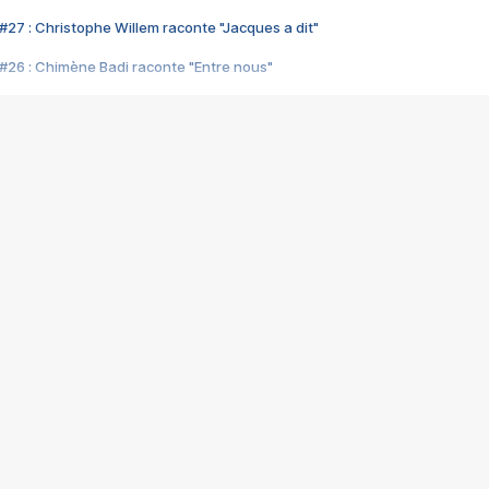
#27 : Christophe Willem raconte "Jacques a dit"
#26 : Chimène Badi raconte "Entre nous"
#25 : Indochine raconte "3e sexe"
#24 : Zaho raconte "C'est chelou"
#23 : Patrick Bruel raconte "Au café des délices"
#22 : Kyo raconte "Le chemin"
#21 : Nolwenn Leroy raconte "Cassé"
#20 : Patrick Hernandez raconte "Born to be alive"
#19 : Lorie raconte "Près de moi"
#18 : Michael Jones raconte "A nos actes manqués" (avec Jean-Jacque
#17 : Khaled raconte "Aïcha"
#16 : Corneille raconte "Parce qu'on vient de loin"