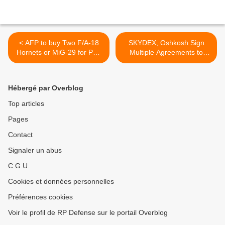
< AFP to buy Two F/A-18
SKYDEX, Oshkosh Sign
Hornets or MiG-29 for PAF
Multiple Agreements to
(PHILIPPINES)
Install Blast Mitigating
Flooring in More Than
1,400 Vehicles >
Hébergé par Overblog
Top articles
Pages
Contact
Signaler un abus
C.G.U.
Cookies et données personnelles
Préférences cookies
Voir le profil de RP Defense sur le portail Overblog