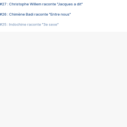
#27 : Christophe Willem raconte "Jacques a dit"
#26 : Chimène Badi raconte "Entre nous"
#25 : Indochine raconte "3e sexe"
#24 : Zaho raconte "C'est chelou"
#23 : Patrick Bruel raconte "Au café des délices"
#22 : Kyo raconte "Le chemin"
#21 : Nolwenn Leroy raconte "Cassé"
#20 : Patrick Hernandez raconte "Born to be alive"
#19 : Lorie raconte "Près de moi"
#18 : Michael Jones raconte "A nos actes manqués" (avec Jean-Jacque
#17 : Khaled raconte "Aïcha"
#16 : Corneille raconte "Parce qu'on vient de loin"
#15 : Indochine raconte "L'aventurier"