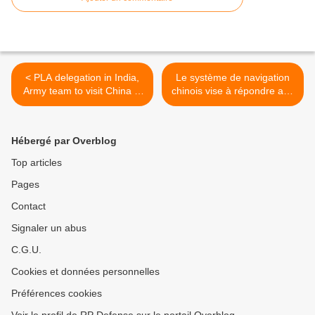
< PLA delegation in India,
Le système de navigation
Army team to visit China in
chinois vise à répondre aux
Jan
besoins diversifiés de la
population, selon le
ministère de la Défense >
Hébergé par Overblog
Top articles
Pages
Contact
Signaler un abus
C.G.U.
Cookies et données personnelles
Préférences cookies