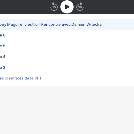
bey Maguire, c'est lui ! Rencontre avec Damien Witecka
e 6
e 5
e 4
e 3
s créatrices de la VF !
e 2
e 1
e Mektoub My Love arrive enfin ! Rencontre avec Shaïn Boumedine et Sal
i : après Toni en famille
elle réalise le bouleversant Dites lui que je l'aime