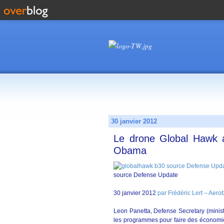
30 janvier 2012
Le drone Global Hawk ab
Obama
source Defense Update
30 janvier 2012
par Frédéric Lert – Aerob
Leon Panetta, Defense Secretary (ministr
les programmes pour faire des économie