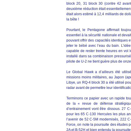
block 20, 31 block 30 (contre 42 avan
deuxième réduction était essentiellemen
était alors estimé à 12,4 milliards de do
la bête !
Pourtant, le Pentagone affirmait tou
essentiel à la sécurité nationale et devai
pouvant offrir des capacités identiques e
jeter le bébé avec l’eau du bain. L’idé
capable de rester trente heures en vol 
installé dans sa combinaison pressurisée
pilote de U-2 ne tient guère plus de onz
Le Global Hawk a d’ailleurs été utilis
missions moins militaires, au Japon (apr
Libye, un RQ-4 block 30 a été utilisé pou
radar avant de permettre leur identifica
Terminons ce papier avec un rapide tou
de la « revue de défense stratégiq
d’entrainement vont être dissous. 27 C
pour les 65 C-130 Hercules les plus an
l’avenir de 52 C-5M modernisés, 222 C-
Force, on note la poursuite des études p
2A et B-52H et bien entendu la poursuite