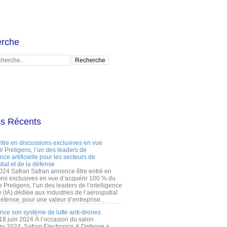
rche
es Récents
ntre en discussions exclusives en vue
r Preligens, l’un des leaders de
gence artificielle pour les secteurs de
tial et de la défense
2024 Safran Safran annonce être entré en
ons exclusives en vue d’acquérir 100 % du
e Preligens, l’un des leaders de l’intelligence
lle (IA) dédiée aux industries de l’aérospatial
défense, pour une valeur d’entreprise...
ance son système de lutte anti-drones
 18 juin 2024 À l’occasion du salon
ry 2024, Safran Electronics & Defense a