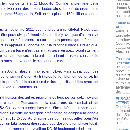
t le mois de juin) et 11 block 40. Comme la première, cette
annoncé l
drones S
t motivée pour des raisons budgétaires. Le coût du programme
croissan
llars pour 55 appareils. Soit un peu plus de 160 millions d’euros
bataille q
Safran la
ACE
jours à l’automne 2011 que le programme Global Hawk était
Paris, le
t être poursuivi, précisant même qu’il n’y avait pas d’alternative
Eurosato
l’intelli
t pour un coût moindre. Il faut toutefois prendre garde à ne pas
Cognitive
e d’un appareil autonome pour la reconnaissance stratégique,
capacité
loin de sa base n’est pas si mauvaise en soi… Douillettement
Electroni
, sirotant son coca à la paille et urinant dans ses couches, le
Thales v
e heures, douze dans le meilleur des cas.
aérienne 
de son te
photo Th
é en Afghanistan, en Irak et en Libye. Mais aussi, pour des
du minist
ès le tsunami) et en Haïti (après le tremblement de terre). En
Défense 
r la première fois pour détecter des objectifs mobiles avec son
fournitu
tion avec ses caméras optiques.
aérienne
de...
r d’horizon des autres programmes touchés par cette révision
EUROSAT
ue » par le Pentagone : six escadrons de combat et un
ATTEND
Depuis 2
-5A Galaxy non modernisés vont être retirés du service. Idem
les muta
ciens. La flotte de transport américaine se composera donc à
de la Sé
17 et 318 C-130. Au chapitre des bonnes nouvelles pour l’Air
accélérat
d’un nouv
our un futur bombardier stratégique destiné à remplacer les B-
 du programme de ravitailleur KC-46 hautement prioritaire.