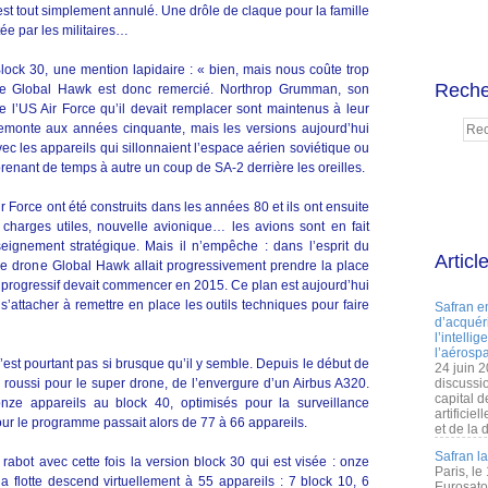
st tout simplement annulé. Une drôle de claque pour la famille
ée par les militaires…
ock 30, une mention lapidaire : « bien, mais nous coûte trop
Reche
lève Global Hawk est donc remercié. Northrop Grumman, son
e l’US Air Force qu’il devait remplacer sont maintenus à leur
remonte aux années cinquante, mais les versions aujourd’hui
vec les appareils qui sillonnaient l’espace aérien soviétique ou
renant de temps à autre un coup de SA-2 derrière les oreilles.
 Force ont été construits dans les années 80 et ils ont ensuite
charges utiles, nouvelle avionique… les avions sont en fait
eignement stratégique. Mais il n’empêche : dans l’esprit du
Articl
 le drone Global Hawk allait progressivement prendre la place
ice progressif devait commencer en 2015. Ce plan est aujourd’hui
’attacher à remettre en place les outils techniques pour faire
Safran e
d’acquéri
l’intelli
l’aérospa
’est pourtant pas si brusque qu’il y semble. Depuis le début de
24 juin 
 roussi pour le super drone, de l’envergure d’un Airbus A320.
discussi
capital d
nze appareils au block 40, optimisés pour la surveillance
artificie
pour le programme passait alors de 77 à 66 appareils.
et de la 
Safran l
abot avec cette fois la version block 30 qui est visée : onze
Paris, le
 flotte descend virtuellement à 55 appareils : 7 block 10, 6
Eurosato