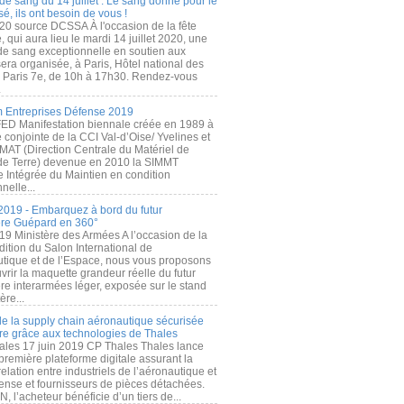
de sang du 14 juillet : Le sang donné pour le
é, ils ont besoin de vous !
20 source DCSSA À l'occasion de la fête
, qui aura lieu le mardi 14 juillet 2020, une
 de sang exceptionnelle en soutien aux
era organisée, à Paris, Hôtel national des
s Paris 7e, de 10h à 17h30. Rendez-vous
.
 Entreprises Défense 2019
FED Manifestation biennale créée en 1989 à
ive conjointe de la CCI Val-d’Oise/ Yvelines et
MAT (Direction Centrale du Matériel de
de Terre) devenue en 2010 la SIMMT
e Intégrée du Maintien en condition
nelle...
2019 - Embarquez à bord du futur
ère Guépard en 360°
19 Ministère des Armées A l’occasion de la
ition du Salon International de
utique et de l’Espace, nous vous proposons
rir la maquette grandeur réelle du futur
ère interarmées léger, exposée sur le stand
ère...
 de la supply chain aéronautique sécurisée
re grâce aux technologies de Thales
ales 17 juin 2019 CP Thales Thales lance
première plateforme digitale assurant la
elation entre industriels de l’aéronautique et
fense et fournisseurs de pièces détachées.
, l’acheteur bénéficie d’un tiers de...