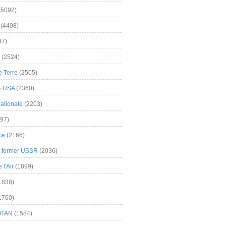
(5092)
(4408)
37)
(2524)
 Terre
(2505)
& USA
(2360)
ationale
(2203)
97)
ce
(2166)
& former USSR
(2036)
l'Air
(1899)
1838)
1760)
OTAN
(1584)