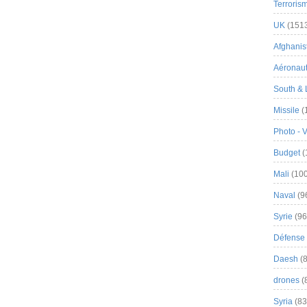
Terroris
UK
(151
Afghanist
Aéronau
South & 
Missile
(
Photo - 
Budget
(
Mali
(100
Naval
(9
Syrie
(96
Défense 
Daesh
(8
drones
(
Syria
(83