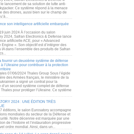
e lancement de sa solution de lutte anti-
kyjacker. Ce système répond à la menace
te des drones, aussi bien sur le champ de
u’à...
nce son intelligence artificielle embarquée
 19 juin 2024 À l’occasion du salon
ry 2024, Safran Electronics & Defense lance
gence artificielle ACE, pour « Advanced
 Engine ». Son objectif est d’intégrer des
s IA dans l’ensemble des produits de Safran
cs...
a fournir un deuxième système de défense
à l’Ukraine pour contribuer à la protection
rritoire
ales 07/06/2024 Thales Group Sous l’égide
ère des Armées français, le ministère de la
ukrainien a signé un contrat pour la
re d’un second système complet de défense
 Thales pour protéger l’Ukraine. Ce système
ORY 2024 : UNE ÉDITION TRÈS
UE
7 éditions, le salon Eurosatory accompagne
tions mondiales du secteur de la Défense et
curité. Notre décennie est marquée par une
ion de l’histoire et l’instauration progressive
el ordre mondial. Ainsi, dans un...