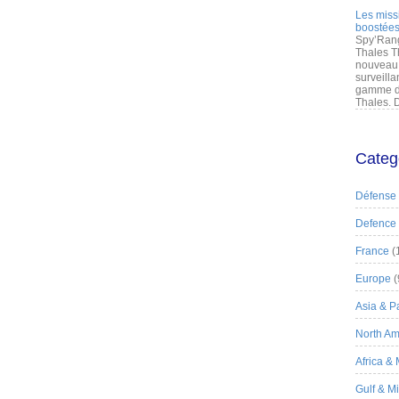
Les miss
boostées
Spy’Rang
Thales T
nouveau 
surveilla
gamme de
Thales. D
Categ
Défense
Defence
France
(
Europe
(
Asia & Pa
North Am
Africa &
Gulf & M