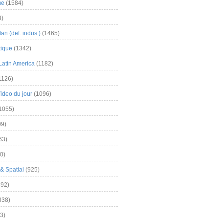
me
(1584)
3)
an (def. indus.)
(1465)
tique
(1342)
Latin America
(1182)
1126)
Video du jour
(1096)
1055)
9)
63)
0)
& Spatial
(925)
92)
838)
3)