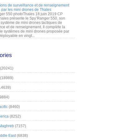
ions de surveillance et de renseignement
 par les mini drones de Thales
er 550 photoThales 18 juin 2019 CP
hales présente le Spy’Ranger 550, son
système de mini drones tactiques de
nce et de renseignement. Il complète la
 systèmes de mini drones proposée par
éployable en vingt...
ories
(20241)
(18989)
14639)
9884)
cific
(8460)
erica
(8252)
 Maghreb
(7157)
iddle East
(6838)