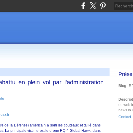
Prése
attu en plein vol par l’administration
Blog
: R
Descrip
du web i
news in 
uzz.fr
Contact
e de la Défense) américain a sorti les couteaux et taillé dans
s. La principale victime est le drone RQ-4 Global Hawk, dans