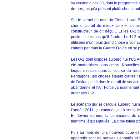
sa version block 30, dont le programme e
drones, jusqu’à présent plutôt chouchout
Sur le carnet de note du Global Hawk Bl
cher et aurait du mieux faire ». L’é
constructeur, se dit déçu… Et les U-2 d
poste… le temps qu’il faudra. Le U-2 
utilisées n’ont plus grand chose à voir a
chinois pendant la Guerre Froide en se p
Les U-2 dont dispose aujourd’hui l’US Air
été modernisés sans cesse. Nouvelles 
toujours restés dans la course du rens
Pentagone, les choses étaient claires :
de l’avion piloté dont le retrait de serv
abandonné et l’Air Force va maintenant s
durer ses U-2.
Le scénario qui se déroule aujourd’hui n
l’année 2011, ça commençait à sentir le
En février dernier, la commande de o
maritime, était annulée. La cible totale 
Puis au mois de juin, nouveau coup de r
appareils sont de nouveau annulés et la