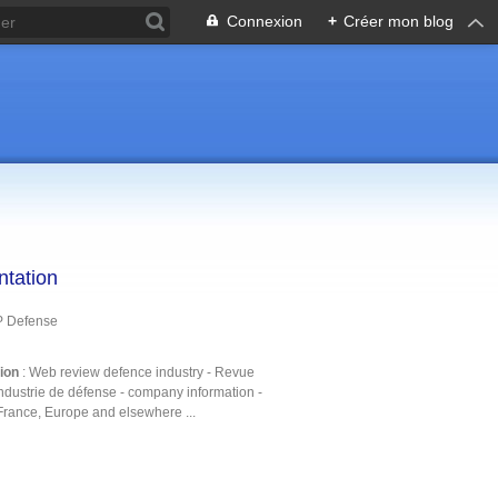
Connexion
+
Créer mon blog
ntation
P Defense
tion
: Web review defence industry - Revue
ndustrie de défense - company information -
France, Europe and elsewhere ...