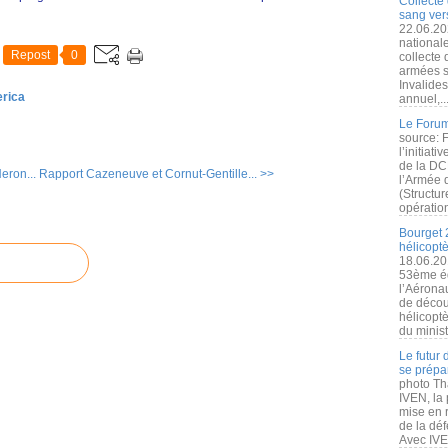
Collecte 
sang vers
22.06.20
nationale
Repost
0
collecte
armées s
Invalide
erica
annuel,..
Le Forum
source: 
l’initiat
de la DC
eron...
Rapport Cazeneuve et Cornut-Gentille... >>
l’Armée 
(Structur
opération
Bourget 
hélicopt
18.06.20
53ème éd
l’Aérona
de découv
hélicopt
du minist
Le futur
se prépa
photo Th
IVEN, la 
mise en r
de la dé
Avec IVEN