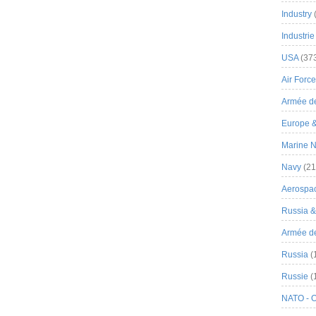
Industry
Industrie
USA
(37
Air Force
Armée de
Europe 
Marine N
Navy
(21
Aerospa
Russia 
Armée de 
Russia
(
Russie
(
NATO - 