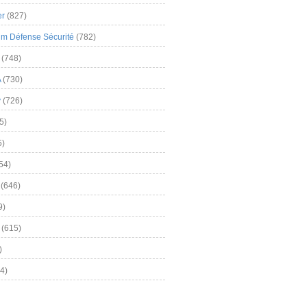
er
(827)
m Défense Sécurité
(782)
(748)
A
(730)
y
(726)
5)
5)
54)
(646)
9)
(615)
)
4)