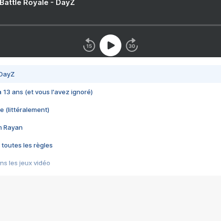
 Battle Royale - DayZ
 DayZ
 a 13 ans (et vous l'avez ignoré)
e (littéralement)
im Rayan
 toutes les règles
s les jeux vidéo
us choquant de Rockstar ? - Le scandale BULLY
e plus moche de Steam
du RÊVE tourne au CAUCHEMAR