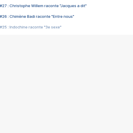
#27 : Christophe Willem raconte "Jacques a dit"
#26 : Chimène Badi raconte "Entre nous"
#25 : Indochine raconte "3e sexe"
#24 : Zaho raconte "C'est chelou"
#23 : Patrick Bruel raconte "Au café des délices"
#22 : Kyo raconte "Le chemin"
#21 : Nolwenn Leroy raconte "Cassé"
#20 : Patrick Hernandez raconte "Born to be alive"
#19 : Lorie raconte "Près de moi"
#18 : Michael Jones raconte "A nos actes manqués" (avec Jean-Jacque
#17 : Khaled raconte "Aïcha"
#16 : Corneille raconte "Parce qu'on vient de loin"