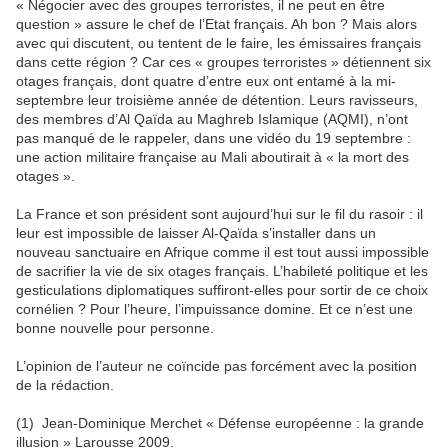
« Négocier avec des groupes terroristes, il ne peut en être
question » assure le chef de l’Etat français. Ah bon ? Mais alors
avec qui discutent, ou tentent de le faire, les émissaires français
dans cette région ? Car ces « groupes terroristes » détiennent six
otages français, dont quatre d’entre eux ont entamé à la mi-
septembre leur troisième année de détention. Leurs ravisseurs,
des membres d’Al Qaïda au Maghreb Islamique (AQMI), n’ont
pas manqué de le rappeler, dans une vidéo du 19 septembre :
une action militaire française au Mali aboutirait à « la mort des
otages ».
La France et son président sont aujourd’hui sur le fil du rasoir : il
leur est impossible de laisser Al-Qaïda s’installer dans un
nouveau sanctuaire en Afrique comme il est tout aussi impossible
de sacrifier la vie de six otages français. L’habileté politique et les
gesticulations diplomatiques suffiront-elles pour sortir de ce choix
cornélien ? Pour l’heure, l’impuissance domine. Et ce n’est une
bonne nouvelle pour personne.
L’opinion de l’auteur ne coïncide pas forcément avec la position
de la rédaction.
(1) Jean-Dominique Merchet « Défense européenne : la grande
illusion » Larousse 2009.