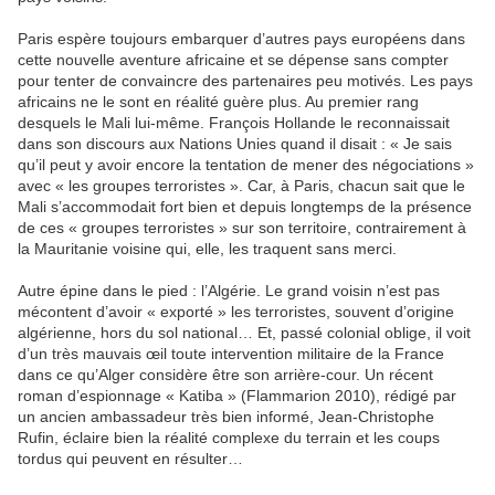
Paris espère toujours embarquer d’autres pays européens dans
cette nouvelle aventure africaine et se dépense sans compter
pour tenter de convaincre des partenaires peu motivés. Les pays
africains ne le sont en réalité guère plus. Au premier rang
desquels le Mali lui-même. François Hollande le reconnaissait
dans son discours aux Nations Unies quand il disait : « Je sais
qu’il peut y avoir encore la tentation de mener des négociations »
avec « les groupes terroristes ». Car, à Paris, chacun sait que le
Mali s’accommodait fort bien et depuis longtemps de la présence
de ces « groupes terroristes » sur son territoire, contrairement à
la Mauritanie voisine qui, elle, les traquent sans merci.
Autre épine dans le pied : l’Algérie. Le grand voisin n’est pas
mécontent d’avoir « exporté » les terroristes, souvent d’origine
algérienne, hors du sol national… Et, passé colonial oblige, il voit
d’un très mauvais œil toute intervention militaire de la France
dans ce qu’Alger considère être son arrière-cour. Un récent
roman d’espionnage « Katiba » (Flammarion 2010), rédigé par
un ancien ambassadeur très bien informé, Jean-Christophe
Rufin, éclaire bien la réalité complexe du terrain et les coups
tordus qui peuvent en résulter…