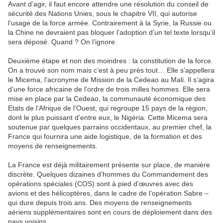
Avant d’agir, il faut encore attendre une résolution du conseil de
sécurité des Nations Unies, sous le chapitre VII, qui autorise
l’usage de la force armée. Contrairement à la Syrie, la Russie ou
la Chine ne devraient pas bloquer l’adoption d’un tel texte lorsqu’il
sera déposé. Quand ? On l’ignore.
Deuxième étape et non des moindres : la constitution de la force.
On a trouvé son nom mais c’est à peu près tout… Elle s’appellera
le Micema, l’acronyme de Mission de la Cedeao au Mali. Il s’agira
d’une force africaine de l’ordre de trois milles hommes. Elle sera
mise en place par la Cedeao, la communauté économique des
Etats de l’Afrique de l’Ouest, qui regroupe 15 pays de la région,
dont le plus puissant d’entre eux, le Nigéria. Cette Micema sera
soutenue par quelques parrains occidentaux, au premier chef, la
France qui fournira une aide logistique, de la formation et des
moyens de renseignements.
La France est déjà militairement présente sur place, de manière
discrète. Quelques dizaines d’hommes du Commandement des
opérations spéciales (COS) sont à pied d’œuvres avec des
avions et des hélicoptères, dans le cadre de l’opération Sabre –
qui dure depuis trois ans. Des moyens de renseignements
aériens supplémentaires sont en cours de déploiement dans des
pays voisins.