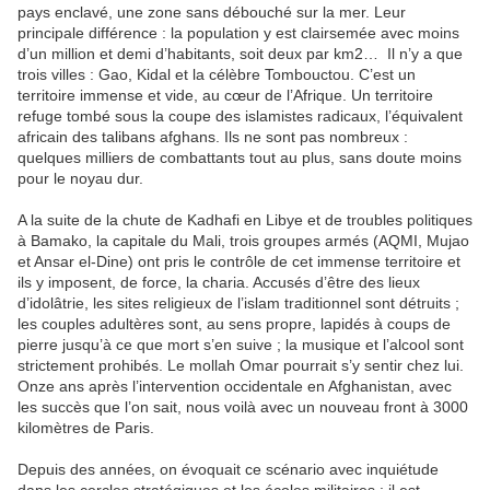
pays enclavé, une zone sans débouché sur la mer. Leur
principale différence : la population y est clairsemée avec moins
d’un million et demi d’habitants, soit deux par km2… Il n’y a que
trois villes : Gao, Kidal et la célèbre Tombouctou. C’est un
territoire immense et vide, au cœur de l’Afrique. Un territoire
refuge tombé sous la coupe des islamistes radicaux, l’équivalent
africain des talibans afghans. Ils ne sont pas nombreux :
quelques milliers de combattants tout au plus, sans doute moins
pour le noyau dur.
A la suite de la chute de Kadhafi en Libye et de troubles politiques
à Bamako, la capitale du Mali, trois groupes armés (AQMI, Mujao
et Ansar el-Dine) ont pris le contrôle de cet immense territoire et
ils y imposent, de force, la charia. Accusés d’être des lieux
d’idolâtrie, les sites religieux de l’islam traditionnel sont détruits ;
les couples adultères sont, au sens propre, lapidés à coups de
pierre jusqu’à ce que mort s’en suive ; la musique et l’alcool sont
strictement prohibés. Le mollah Omar pourrait s’y sentir chez lui.
Onze ans après l’intervention occidentale en Afghanistan, avec
les succès que l’on sait, nous voilà avec un nouveau front à 3000
kilomètres de Paris.
Depuis des années, on évoquait ce scénario avec inquiétude