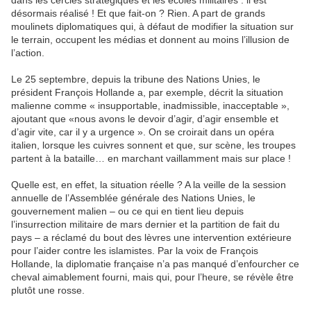
dans les cercles stratégiques et les écoles militaires : il est
désormais réalisé ! Et que fait-on ? Rien. A part de grands
moulinets diplomatiques qui, à défaut de modifier la situation sur
le terrain, occupent les médias et donnent au moins l’illusion de
l’action.
Le 25 septembre, depuis la tribune des Nations Unies, le
président François Hollande a, par exemple, décrit la situation
malienne comme « insupportable, inadmissible, inacceptable »,
ajoutant que «nous avons le devoir d’agir, d’agir ensemble et
d’agir vite, car il y a urgence ». On se croirait dans un opéra
italien, lorsque les cuivres sonnent et que, sur scène, les troupes
partent à la bataille… en marchant vaillamment mais sur place !
Quelle est, en effet, la situation réelle ? A la veille de la session
annuelle de l’Assemblée générale des Nations Unies, le
gouvernement malien – ou ce qui en tient lieu depuis
l’insurrection militaire de mars dernier et la partition de fait du
pays – a réclamé du bout des lèvres une intervention extérieure
pour l’aider contre les islamistes. Par la voix de François
Hollande, la diplomatie française n’a pas manqué d’enfourcher ce
cheval aimablement fourni, mais qui, pour l’heure, se révèle être
plutôt une rosse.