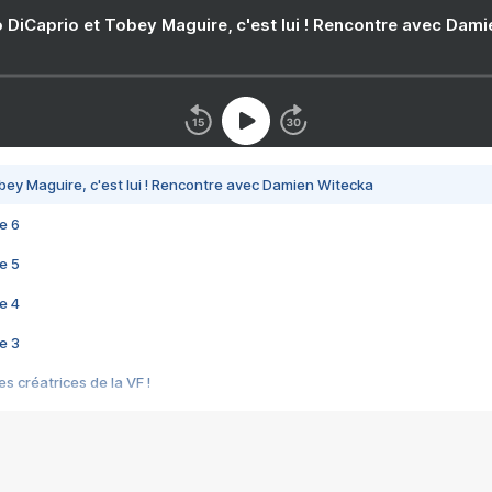
 DiCaprio et Tobey Maguire, c'est lui ! Rencontre avec Dam
bey Maguire, c'est lui ! Rencontre avec Damien Witecka
e 6
e 5
e 4
e 3
s créatrices de la VF !
e 2
e 1