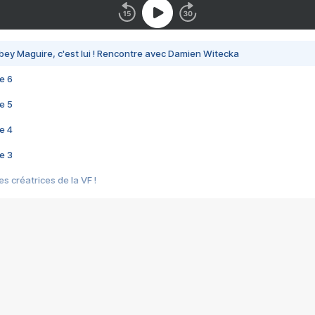
bey Maguire, c'est lui ! Rencontre avec Damien Witecka
e 6
e 5
e 4
e 3
s créatrices de la VF !
e 2
e 1
e Mektoub My Love arrive enfin ! Rencontre avec Shaïn Boumedine et Sal
i : après Toni en famille
elle réalise le bouleversant Dites lui que je l'aime