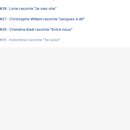
28 : Lorie raconte "Je vais vite"
#27 : Christophe Willem raconte "Jacques a dit"
#26 : Chimène Badi raconte "Entre nous"
#25 : Indochine raconte "3e sexe"
#24 : Zaho raconte "C'est chelou"
#23 : Patrick Bruel raconte "Au café des délices"
#22 : Kyo raconte "Le chemin"
#21 : Nolwenn Leroy raconte "Cassé"
#20 : Patrick Hernandez raconte "Born to be alive"
#19 : Lorie raconte "Près de moi"
#18 : Michael Jones raconte "A nos actes manqués" (avec Jean-Jacque
#17 : Khaled raconte "Aïcha"