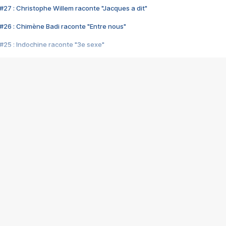
#27 : Christophe Willem raconte "Jacques a dit"
#26 : Chimène Badi raconte "Entre nous"
#25 : Indochine raconte "3e sexe"
#24 : Zaho raconte "C'est chelou"
#23 : Patrick Bruel raconte "Au café des délices"
#22 : Kyo raconte "Le chemin"
#21 : Nolwenn Leroy raconte "Cassé"
#20 : Patrick Hernandez raconte "Born to be alive"
#19 : Lorie raconte "Près de moi"
#18 : Michael Jones raconte "A nos actes manqués" (avec Jean-Jacque
#17 : Khaled raconte "Aïcha"
#16 : Corneille raconte "Parce qu'on vient de loin"