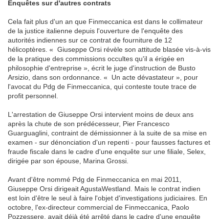
Enquêtes sur d'autres contrats
Cela fait plus d'un an que Finmeccanica est dans le collimateur
de la justice italienne depuis l'ouverture de l'enquête des
autorités indiennes sur ce contrat de fourniture de 12
hélicoptères. « Giuseppe Orsi révèle son attitude blasée vis-à-vis
de la pratique des commissions occultes qu'il a érigée en
philosophie d'entreprise », écrit le juge d'instruction de Busto
Arsizio, dans son ordonnance. « Un acte dévastateur », pour
l'avocat du Pdg de Finmeccanica, qui conteste toute trace de
profit personnel.
L'arrestation de Giuseppe Orsi intervient moins de deux ans
après la chute de son prédécesseur, Pier Francesco
Guarguaglini, contraint de démissionner à la suite de sa mise en
examen - sur dénonciation d'un repenti - pour fausses factures et
fraude fiscale dans le cadre d'une enquête sur une filiale, Selex,
dirigée par son épouse, Marina Grossi.
Avant d'être nommé Pdg de Finmeccanica en mai 2011,
Giuseppe Orsi dirigeait AgustaWestland. Mais le contrat indien
est loin d'être le seul à faire l'objet d'investigations judiciaires. En
octobre, l'ex-directeur commercial de Finmeccanica, Paolo
Pozzessere, avait déjà été arrêté dans le cadre d'une enquête