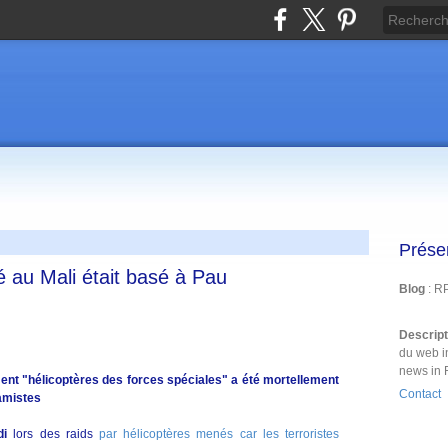
Prése
ué au Mali était basé à Pau
Blog
: R
Descrip
du web i
news in 
ent "hélicoptères des forces spéciales" a été mortellement
Contact
lamistes
di
lors des raids
par hélicoptères menés car les terroristes