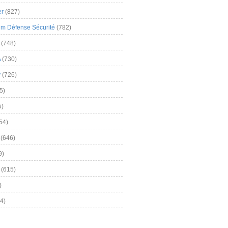
er
(827)
m Défense Sécurité
(782)
(748)
A
(730)
y
(726)
5)
5)
54)
(646)
9)
(615)
)
4)