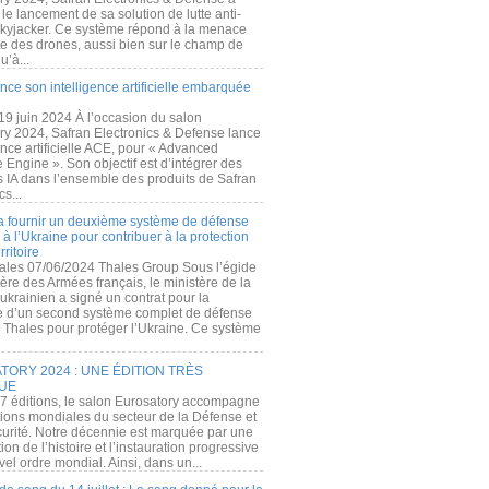
e lancement de sa solution de lutte anti-
kyjacker. Ce système répond à la menace
te des drones, aussi bien sur le champ de
u’à...
nce son intelligence artificielle embarquée
 19 juin 2024 À l’occasion du salon
ry 2024, Safran Electronics & Defense lance
gence artificielle ACE, pour « Advanced
 Engine ». Son objectif est d’intégrer des
s IA dans l’ensemble des produits de Safran
cs...
a fournir un deuxième système de défense
à l’Ukraine pour contribuer à la protection
rritoire
ales 07/06/2024 Thales Group Sous l’égide
ère des Armées français, le ministère de la
ukrainien a signé un contrat pour la
re d’un second système complet de défense
 Thales pour protéger l’Ukraine. Ce système
ORY 2024 : UNE ÉDITION TRÈS
UE
7 éditions, le salon Eurosatory accompagne
tions mondiales du secteur de la Défense et
curité. Notre décennie est marquée par une
ion de l’histoire et l’instauration progressive
el ordre mondial. Ainsi, dans un...