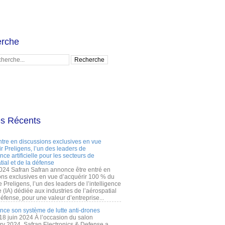
rche
es Récents
ntre en discussions exclusives en vue
r Preligens, l’un des leaders de
gence artificielle pour les secteurs de
tial et de la défense
2024 Safran Safran annonce être entré en
ons exclusives en vue d’acquérir 100 % du
e Preligens, l’un des leaders de l’intelligence
lle (IA) dédiée aux industries de l’aérospatial
défense, pour une valeur d’entreprise...
ance son système de lutte anti-drones
 18 juin 2024 À l’occasion du salon
ry 2024, Safran Electronics & Defense a