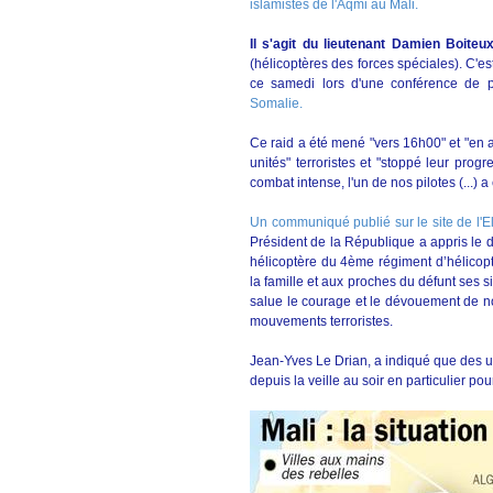
islamistes de l'Aqmi au Mali.
Il s'agit du lieutenant Damien Boite
(hélicoptères des forces spéciales). C'e
ce samedi lors d'une conférence de p
Somalie.
Ce raid a été mené "vers 16h00" et "en 
unités" terroristes et "stoppé leur pro
combat intense, l'un de nos pilotes (...) 
Un communiqué publié sur le site de l'
Président de la République a appris le 
hélicoptère du 4ème régiment d’hélicopt
la famille et aux proches du défunt ses s
salue le courage et le dévouement de n
mouvements terroristes.
Jean-Yves Le Drian, a indiqué que des u
depuis la veille au soir en particulier pou