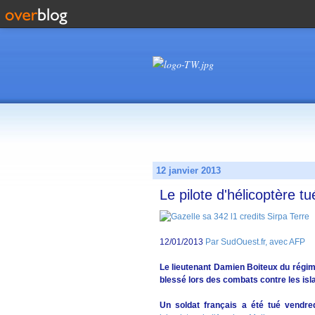
12 janvier 2013
Le pilote d'hélicoptère t
12/01/2013
Par SudOuest.fr, avec AFP
Le lieutenant Damien Boiteux du régim
blessé lors des combats contre les is
Un soldat français a été tué vendre