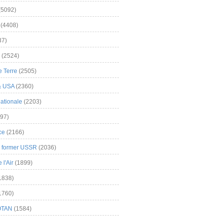
(5092)
(4408)
37)
(2524)
 Terre
(2505)
& USA
(2360)
ationale
(2203)
97)
ce
(2166)
& former USSR
(2036)
l'Air
(1899)
1838)
1760)
OTAN
(1584)