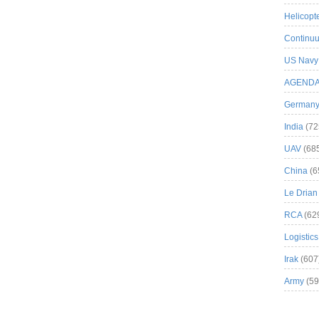
Helicopt
Continuu
US Navy
AGEND
German
India
(72
UAV
(68
China
(6
Le Drian
RCA
(62
Logistics
Irak
(607
Army
(59