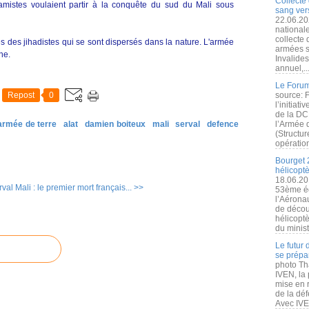
Collecte 
slamistes voulaient partir à la conquête du sud du Mali sous
sang vers
22.06.20
nationale
collecte
es des jihadistes qui se sont dispersés dans la nature. L'armée
armées s
ne.
Invalide
annuel,..
Le Forum
Repost
0
source: 
l’initiat
de la DC
armée de terre
alat
damien boiteux
mali
serval
defence
l’Armée 
(Structur
opération
Bourget 
hélicopt
18.06.20
rval
Mali : le premier mort français... >>
53ème éd
l’Aérona
de découv
hélicopt
du minist
Le futur
se prépa
photo Th
IVEN, la 
mise en r
de la dé
Avec IVEN