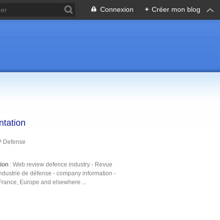
Connexion
+
Créer mon blog
ntation
P Defense
tion
: Web review defence industry - Revue
ndustrie de défense - company information -
France, Europe and elsewhere ...