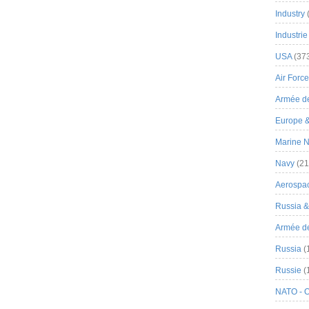
Industry
Industrie
USA
(37
Air Force
Armée de
Europe 
Marine N
Navy
(21
Aerospa
Russia 
Armée de 
Russia
(
Russie
(
NATO - 