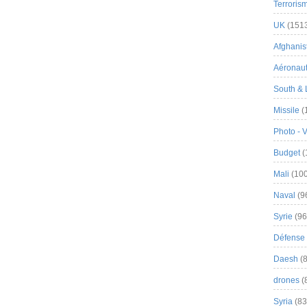
Terroris
UK
(151
Afghanist
Aéronau
South & 
Missile
(
Photo - 
Budget
(
Mali
(100
Naval
(9
Syrie
(96
Défense 
Daesh
(8
drones
(
Syria
(83