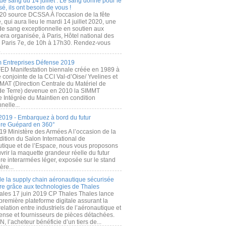
de sang du 14 juillet : Le sang donné pour le
é, ils ont besoin de vous !
20 source DCSSA À l'occasion de la fête
, qui aura lieu le mardi 14 juillet 2020, une
 de sang exceptionnelle en soutien aux
era organisée, à Paris, Hôtel national des
s Paris 7e, de 10h à 17h30. Rendez-vous
.
 Entreprises Défense 2019
FED Manifestation biennale créée en 1989 à
ive conjointe de la CCI Val-d’Oise/ Yvelines et
MAT (Direction Centrale du Matériel de
de Terre) devenue en 2010 la SIMMT
e Intégrée du Maintien en condition
nelle...
2019 - Embarquez à bord du futur
ère Guépard en 360°
19 Ministère des Armées A l’occasion de la
ition du Salon International de
utique et de l’Espace, nous vous proposons
rir la maquette grandeur réelle du futur
ère interarmées léger, exposée sur le stand
ère...
 de la supply chain aéronautique sécurisée
re grâce aux technologies de Thales
ales 17 juin 2019 CP Thales Thales lance
première plateforme digitale assurant la
elation entre industriels de l’aéronautique et
fense et fournisseurs de pièces détachées.
, l’acheteur bénéficie d’un tiers de...