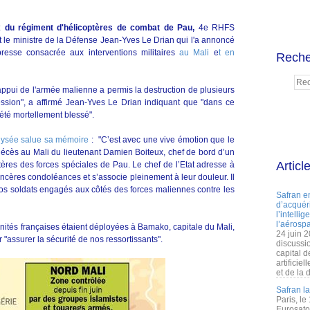
ux du régiment d'hélicoptères de combat de Pau,
4e RHFS
st le ministre de la Défense Jean-Yves Le Drian qui l'a annoncé
resse consacrée aux interventions militaires
au Mali
e
t en
Reche
appui de l'armée malienne a permis la destruction de plusieurs
gression", a affirmé Jean-Yves Le Drian indiquant que "dans ce
a été mortellement blessé".
Elysée salue sa mémoire
: "C’est avec une vive émotion que le
décès au Mali du lieutenant Damien Boiteux, chef de bord d’un
Articl
ères des forces spéciales de Pau. Le chef de l’Etat adresse à
incères condoléances et s’associe pleinement à leur douleur. Il
os soldats engagés aux côtés des forces maliennes contre les
Safran e
d’acquéri
l’intelli
l’aérospa
nités françaises étaient déployées à Bamako, capitale du Mali,
24 juin 
r "assurer la sécurité de nos ressortissants".
discussi
capital d
artificie
et de la 
Safran l
Paris, le
Eurosato