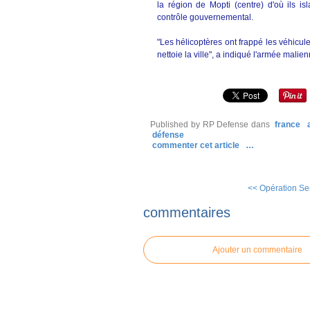
la région de Mopti (centre) d'où ils i
contrôle gouvernemental.
"Les hélicoptères ont frappé les véhicul
nettoie la ville", a indiqué l'armée malien
Published by RP Defense
dans
france
défense
commenter cet article
…
<< Opération Se
commentaires
Ajouter un commentaire