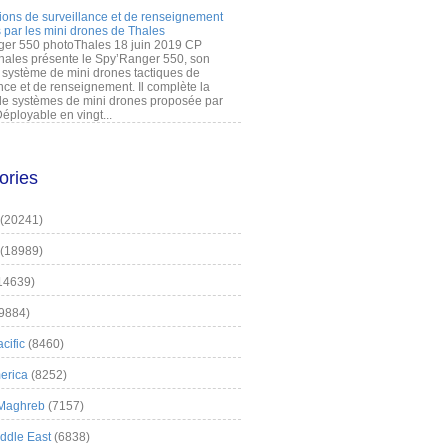
ions de surveillance et de renseignement
 par les mini drones de Thales
er 550 photoThales 18 juin 2019 CP
hales présente le Spy’Ranger 550, son
système de mini drones tactiques de
nce et de renseignement. Il complète la
 systèmes de mini drones proposée par
éployable en vingt...
ories
(20241)
(18989)
14639)
9884)
cific
(8460)
erica
(8252)
 Maghreb
(7157)
iddle East
(6838)