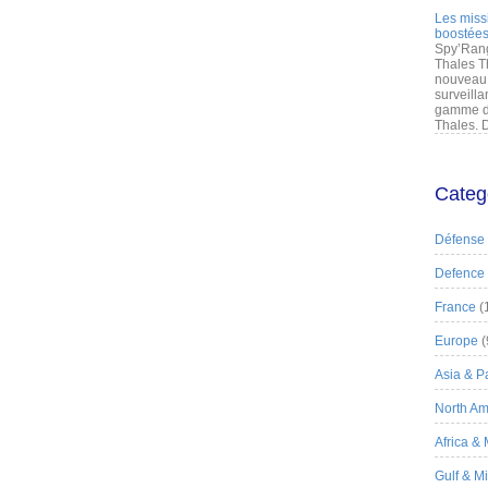
Les miss
boostées
Spy’Rang
Thales T
nouveau 
surveilla
gamme de
Thales. D
Categ
Défense
Defence
France
(
Europe
(
Asia & Pa
North Am
Africa &
Gulf & M