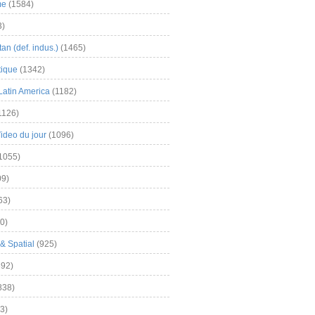
me
(1584)
3)
an (def. indus.)
(1465)
tique
(1342)
Latin America
(1182)
1126)
Video du jour
(1096)
1055)
9)
63)
0)
& Spatial
(925)
92)
838)
3)