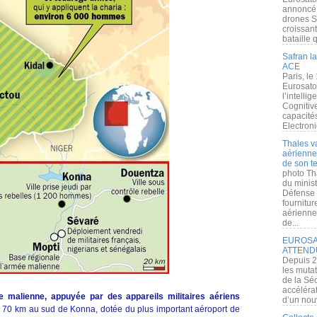
annoncé l
drones S
croissan
bataille q
Safran la
ACE
Paris, le
Eurosato
l’intelli
Cognitive
capacité
Electroni
Thales v
aérienne 
de son te
photo Th
du minist
Défense 
fournitu
aérienne
de...
EUROSAT
ATTEND
Depuis 2
les muta
de la Sé
accélérat
ée malienne, appuyée par des appareils militaires aériens
d’un nouv
é à 70 km au sud de Konna, dotée du plus important aéroport de