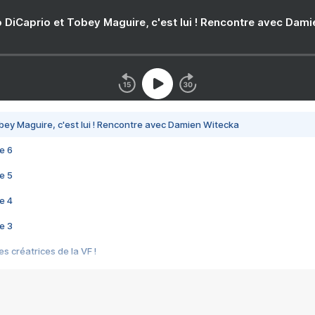
 DiCaprio et Tobey Maguire, c'est lui ! Rencontre avec Dam
bey Maguire, c'est lui ! Rencontre avec Damien Witecka
e 6
e 5
e 4
e 3
s créatrices de la VF !
e 2
e 1