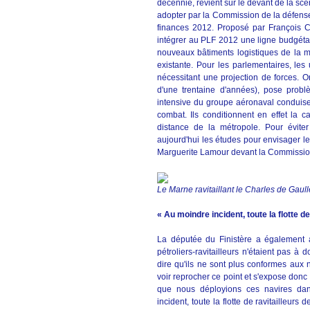
décennie, revient sur le devant de la scèn
adopter par la Commission de la défens
finances 2012. Proposé par François C
intégrer au PLF 2012 une ligne budgétai
nouveaux bâtiments logistiques de la ma
existante. Pour les parlementaires, les 
nécessitant une projection de forces. O
d'une trentaine d'années), pose problè
intensive du groupe aéronaval conduis
combat. Ils conditionnent en effet la 
distance de la métropole. Pour éviter
aujourd'hui les études pour envisager l
Marguerite Lamour devant la Commissio
Le Marne ravitaillant le Charles de Gaull
« Au moindre incident, toute la flotte de
La députée du Finistère a également att
pétroliers-ravitailleurs n'étaient pas 
dire qu'ils ne sont plus conformes aux 
voir reprocher ce point et s'expose donc
que nous déployions ces navires dans
incident, toute la flotte de ravitailleurs 