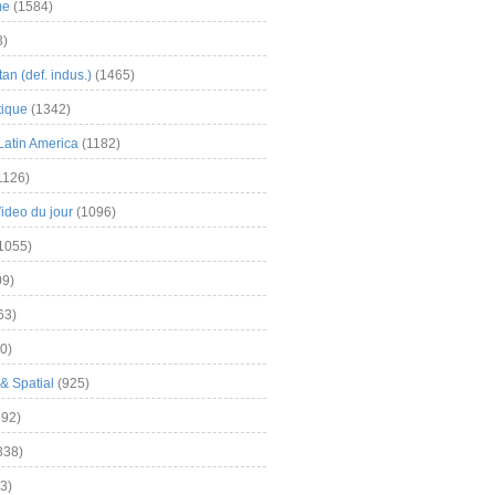
me
(1584)
3)
an (def. indus.)
(1465)
tique
(1342)
Latin America
(1182)
1126)
Video du jour
(1096)
1055)
9)
63)
0)
& Spatial
(925)
92)
838)
3)