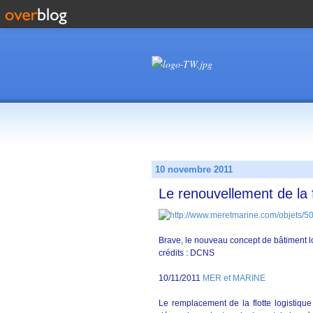
10 novembre 2011
Le renouvellement de la fl
Brave, le nouveau concept de bâtiment 
crédits : DCNS
10/11/2011
MER et MARINE
Le remplacement de la flotte logistique