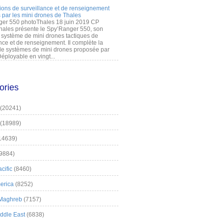
ions de surveillance et de renseignement
 par les mini drones de Thales
er 550 photoThales 18 juin 2019 CP
hales présente le Spy’Ranger 550, son
système de mini drones tactiques de
nce et de renseignement. Il complète la
 systèmes de mini drones proposée par
éployable en vingt...
ories
(20241)
(18989)
14639)
9884)
cific
(8460)
erica
(8252)
 Maghreb
(7157)
iddle East
(6838)