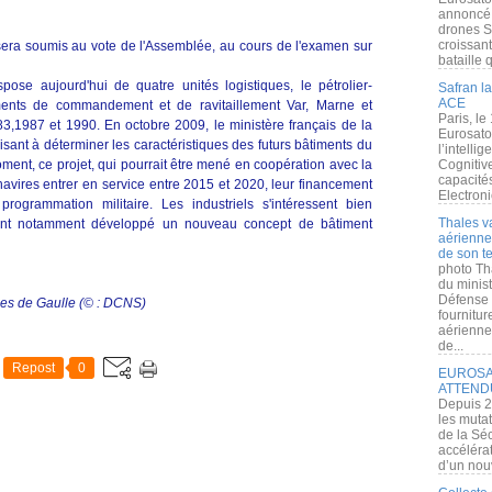
annoncé l
drones S
croissan
ra soumis au vote de l'Assemblée, au cours de l'examen sur
bataille q
ose aujourd'hui de quatre unités logistiques, le pétrolier-
Safran la
ACE
iments de commandement et de ravitaillement Var, Marne et
Paris, le
,1987 et 1990. En octobre 2009, le ministère français de la
Eurosato
sant à déterminer les caractéristiques des futurs bâtiments du
l’intelli
ment, ce projet, qui pourrait être mené en coopération avec la
Cognitive
capacité
avires entrer en service entre 2015 et 2020, leur financement
Electroni
rogrammation militaire. Les industriels s'intéressent bien
Thales v
nt notamment développé un nouveau concept de bâtiment
aérienne 
de son te
photo Th
du minist
Défense 
les de Gaulle (© : DCNS)
fournitu
aérienne
de...
Repost
0
EUROSAT
ATTEND
Depuis 2
les muta
de la Sé
accélérat
d’un nouv