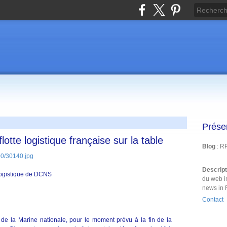
Prése
otte logistique française sur la table
Blog
: R
Descrip
logistique de DCNS
du web i
news in 
Contact
 de la Marine nationale, pour le moment prévu à la fin de la