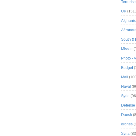
Terroris
UK
(151
Afghanist
Aéronau
South & 
Missile
(
Photo - 
Budget
(
Mali
(100
Naval
(9
Syrie
(96
Défense 
Daesh
(8
drones
(
Syria
(83