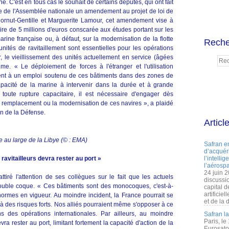
e. C'est en tous cas le souhait de certains députés, qui ont fait
e de l'Assemblée nationale un amendement au projet de loi de
ornut-Gentille et Marguerite Lamour, cet amendement vise à
re de 5 millions d'euros conscarée aux études portant sur les
rine française ou, à défaut, sur la modernisation de la flotte
Reche
unités de ravitaillement sont essentielles pour les opérations
r, le vieillissement des unités actuellement en service (âgées
me. « Le déploiement de forces à l'étranger et l'utilisation
ent à un emploi soutenu de ces bâtiments dans des zones de
capacité de la marine à intervenir dans la durée et à grande
 toute rupture capacitaire, il est nécessaire d'engager dès
e remplacement ou la modernisation de ces navires », a plaidé
n de la Défense.
Articl
e au large de la Libye (© : EMA)
Safran e
d’acquéri
 ravitailleurs devra rester au port »
l’intelli
l’aérospa
24 juin 
iré l'attention de ses collègues sur le fait que les actuels
discussi
à double coque. « Ces bâtiments sont des monocoques, c'est-à-
capital d
artificie
normes en vigueur. Au moindre incident, la France pourrait se
et de la 
 à des risques forts. Nos alliés pourraient même s'opposer à ce
 des opérations internationales. Par ailleurs, au moindre
Safran l
Paris, le
devra rester au port, limitant fortement la capacité d'action de la
Eurosato