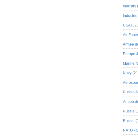
Industry
Industrie
USA
(37
Air Force
Armée de
Europe 
Marine N
Navy
(21
Aerospa
Russia 
Armée de 
Russia
(
Russie
(
NATO - 