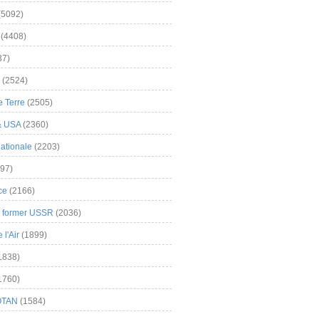
(5092)
(4408)
37)
(2524)
 Terre
(2505)
& USA
(2360)
ationale
(2203)
97)
ce
(2166)
& former USSR
(2036)
l'Air
(1899)
1838)
1760)
OTAN
(1584)