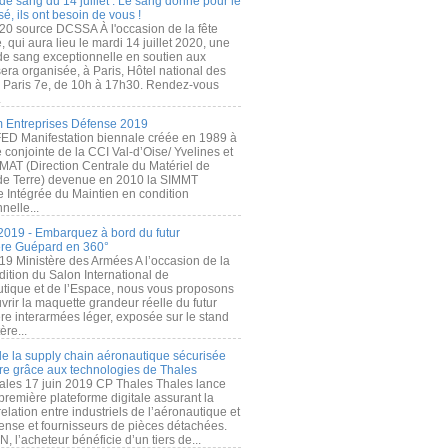
de sang du 14 juillet : Le sang donné pour le
é, ils ont besoin de vous !
20 source DCSSA À l'occasion de la fête
, qui aura lieu le mardi 14 juillet 2020, une
 de sang exceptionnelle en soutien aux
era organisée, à Paris, Hôtel national des
s Paris 7e, de 10h à 17h30. Rendez-vous
.
 Entreprises Défense 2019
FED Manifestation biennale créée en 1989 à
ive conjointe de la CCI Val-d’Oise/ Yvelines et
MAT (Direction Centrale du Matériel de
de Terre) devenue en 2010 la SIMMT
e Intégrée du Maintien en condition
nelle...
2019 - Embarquez à bord du futur
ère Guépard en 360°
19 Ministère des Armées A l’occasion de la
ition du Salon International de
utique et de l’Espace, nous vous proposons
rir la maquette grandeur réelle du futur
ère interarmées léger, exposée sur le stand
ère...
 de la supply chain aéronautique sécurisée
re grâce aux technologies de Thales
ales 17 juin 2019 CP Thales Thales lance
première plateforme digitale assurant la
elation entre industriels de l’aéronautique et
fense et fournisseurs de pièces détachées.
, l’acheteur bénéficie d’un tiers de...