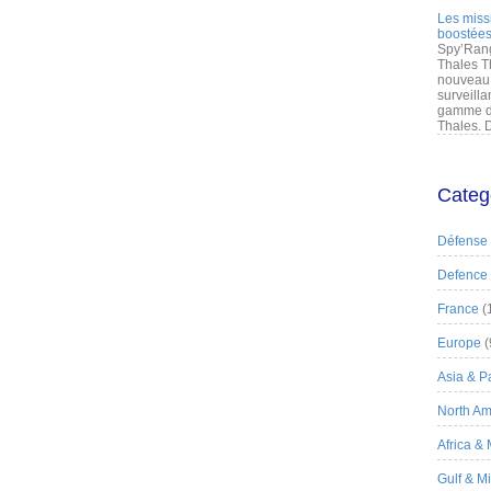
Les miss
boostées
Spy’Rang
Thales T
nouveau 
surveilla
gamme de
Thales. D
Categ
Défense
Defence
France
(
Europe
(
Asia & Pa
North Am
Africa &
Gulf & M