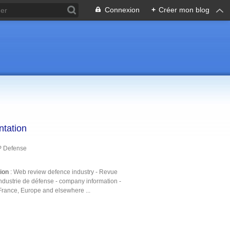
Connexion
+
Créer mon blog
ntation
P Defense
tion
: Web review defence industry - Revue
ndustrie de défense - company information -
France, Europe and elsewhere ...