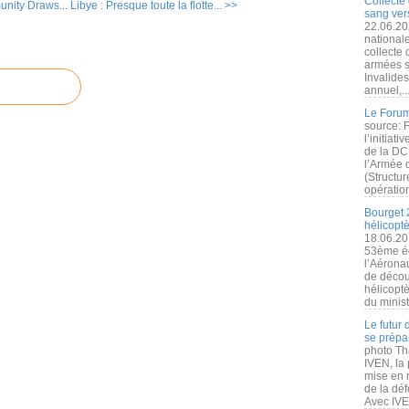
Collecte 
nity Draws...
Libye : Presque toute la flotte... >>
sang vers
22.06.20
nationale
collecte
armées s
Invalide
annuel,..
Le Forum
source: 
l’initiat
de la DC
l’Armée 
(Structur
opération
Bourget 
hélicopt
18.06.20
53ème éd
l’Aérona
de découv
hélicopt
du minist
Le futur
se prépa
photo Th
IVEN, la 
mise en r
de la dé
Avec IVEN