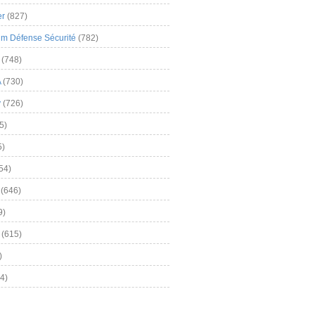
er
(827)
m Défense Sécurité
(782)
(748)
A
(730)
y
(726)
5)
5)
54)
(646)
9)
(615)
)
4)