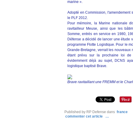
marine ».
Adopté en Commission, l'amendement se
le PLF 2012.
Pour mémoire, la Marine nationale disp
ravitailleur Meuse, ainsi que les bât
Somme, entrés en service en 1980, 1983
Défense a décidé de lancer une étude vi
programme Flotte Logistique. Pour le mo
Grande-Bretagne, verrait les nouveaux n
étant prévu sur la prochaine loi de p
évidemment déjà au sujet, DCNS aya
logistique baptisé Brave.
Brave ravitaillant une FREMM et le Char
Published by RP Defense
dans
france
commenter cet article
…