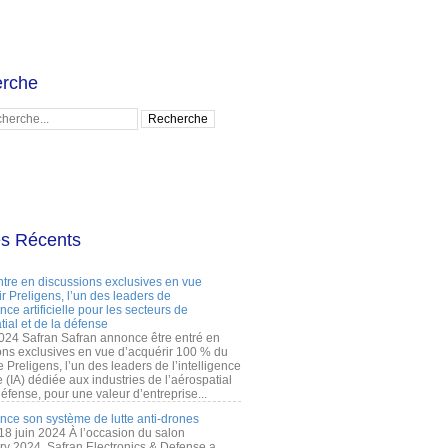
rche
es Récents
ntre en discussions exclusives en vue
r Preligens, l’un des leaders de
gence artificielle pour les secteurs de
tial et de la défense
2024 Safran Safran annonce être entré en
ons exclusives en vue d’acquérir 100 % du
e Preligens, l’un des leaders de l’intelligence
lle (IA) dédiée aux industries de l’aérospatial
défense, pour une valeur d’entreprise...
ance son système de lutte anti-drones
 18 juin 2024 À l’occasion du salon
ry 2024, Safran Electronics & Defense a