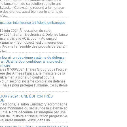
e lancement de sa solution de lutte anti-
kyjacker. Ce système répond à la menace
te des drones, aussi bien sur le champ de
u’à...
nce son intelligence artificielle embarquée
 19 juin 2024 À l’occasion du salon
ry 2024, Safran Electronics & Defense lance
gence artificielle ACE, pour « Advanced
 Engine ». Son objectif est d’intégrer des
s IA dans l’ensemble des produits de Safran
cs...
a fournir un deuxième système de défense
à l’Ukraine pour contribuer à la protection
rritoire
ales 07/06/2024 Thales Group Sous l’égide
ère des Armées français, le ministère de la
ukrainien a signé un contrat pour la
re d’un second système complet de défense
 Thales pour protéger l’Ukraine. Ce système
ORY 2024 : UNE ÉDITION TRÈS
UE
7 éditions, le salon Eurosatory accompagne
tions mondiales du secteur de la Défense et
curité. Notre décennie est marquée par une
ion de l’histoire et l’instauration progressive
el ordre mondial. Ainsi, dans un...