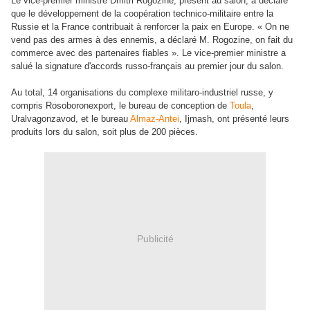
Le vice-premier ministre Dmitri Rogozine, présent au salon, a déclaré
que le développement de la coopération technico-militaire entre la
Russie et la France contribuait à renforcer la paix en Europe. « On ne
vend pas des armes à des ennemis, a déclaré M. Rogozine, on fait du
commerce avec des partenaires fiables ». Le vice-premier ministre a
salué la signature d'accords russo-français au premier jour du salon.
Au total, 14 organisations du complexe militaro-industriel russe, y
compris Rosoboronexport, le bureau de conception de
Toula
,
Uralvagonzavod, et le bureau
Almaz-Antei
, Ijmash, ont présenté leurs
produits lors du salon, soit plus de 200 pièces.
Publicité