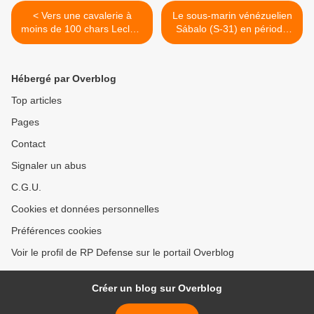
< Vers une cavalerie à
Le sous-marin vénézuelien
moins de 100 chars Leclerc
Sábalo (S-31) en période
?
d’entretien depuis avril >
Hébergé par Overblog
Top articles
Pages
Contact
Signaler un abus
C.G.U.
Cookies et données personnelles
Préférences cookies
Voir le profil de RP Defense sur le portail Overblog
Créer un blog sur Overblog